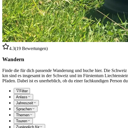
4.3
(19 Bewertungen)
Wandern
Finde die für dich passende Wanderung und buche hier. Die Schweiz i
km sind es insgesamt in der Schweiz und im Fürstentum Liechtenste
Pfaden. Dabei ist es unerheblich, ob du einer fachkundigen Person d
Filter
Anlass
Jahreszeit
Sprachen
Themen
Touren
Zugänglich für