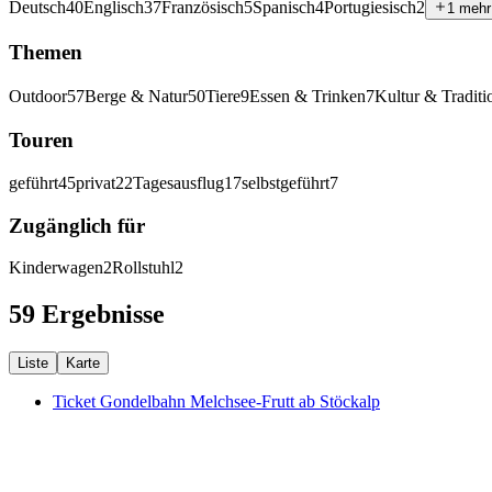
Deutsch
40
Englisch
37
Französisch
5
Spanisch
4
Portugiesisch
2
1 mehr
Themen
Outdoor
57
Berge & Natur
50
Tiere
9
Essen & Trinken
7
Kultur & Traditi
Touren
geführt
45
privat
22
Tagesausflug
17
selbstgeführt
7
Zugänglich für
Kinderwagen
2
Rollstuhl
2
59 Ergebnisse
Liste
Karte
Ticket Gondelbahn Melchsee-Frutt ab Stöckalp