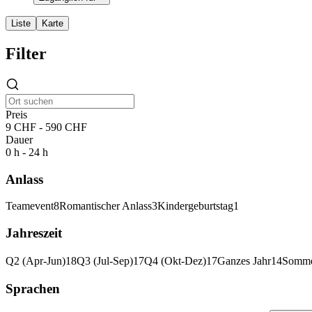
Liste
Karte
Filter
Preis
9 CHF - 590 CHF
Dauer
0 h - 24 h
Anlass
Teamevent
8
Romantischer Anlass
3
Kindergeburtstag
1
Jahreszeit
Q2 (Apr-Jun)
18
Q3 (Jul-Sep)
17
Q4 (Okt-Dez)
17
Ganzes Jahr
14
Somm
Sprachen