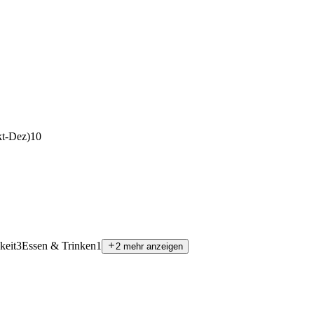
t-Dez)
10
keit
3
Essen & Trinken
1
2 mehr anzeigen