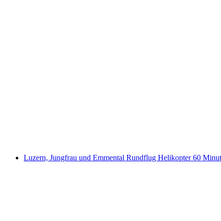
Flug im offenen Doppeldecker Oldtimer im Zür
pro Person
ab CHF 430
Luzern, Jungfrau und Emmental Rundflug Helikopter 60 Minu