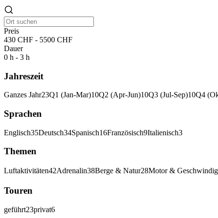
Preis
430 CHF - 5500 CHF
Dauer
0 h - 3 h
Jahreszeit
Ganzes Jahr
23
Q1 (Jan-Mar)
10
Q2 (Apr-Jun)
10
Q3 (Jul-Sep)
10
Q4 (Ok
Sprachen
Englisch
35
Deutsch
34
Spanisch
16
Französisch
9
Italienisch
3
Themen
Luftaktivitäten
42
Adrenalin
38
Berge & Natur
28
Motor & Geschwindig
Touren
geführt
23
privat
6