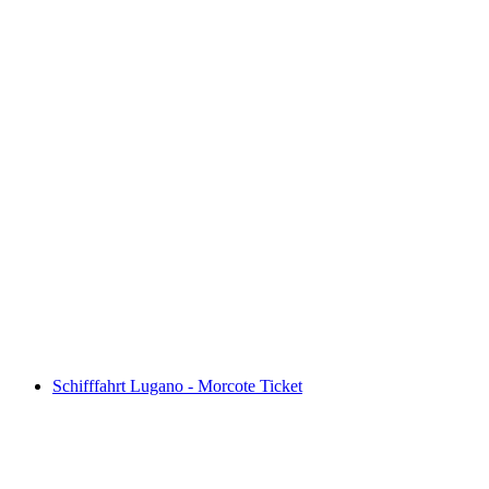
Palm Express Postauto Ticket ab St. Moritz
oder Lugano
pro Person
ab CHF 92
Schifffahrt Lugano - Morcote Ticket