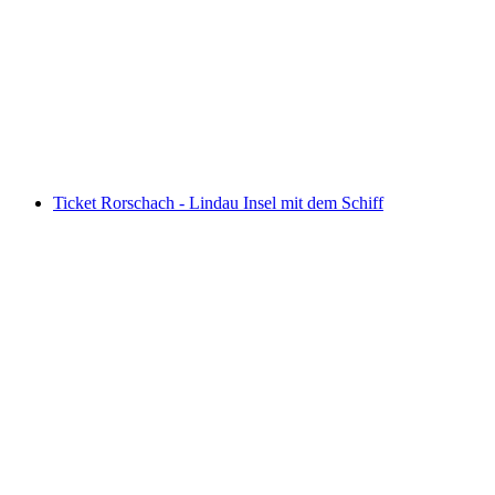
Pilatus - selbstgeführte Goldene Rundfahrt ab
Luzern inkl. Schifffahrt
pro Person
ab CHF 119.80
Ticket Rorschach - Lindau Insel mit dem Schiff