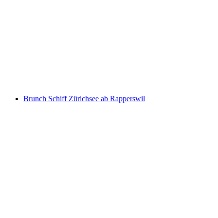
Niesenbahn Ticket ab Mülenen
pro Person
ab CHF 40
Brunch Schiff Zürichsee ab Rapperswil