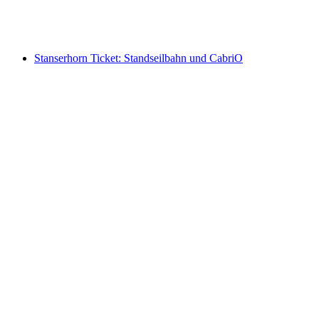
pro Person
ab CHF 34
Stanserhorn Ticket: Standseilbahn und CabriO