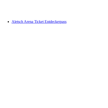
pro Person
ab CHF 23
Aletsch Arena Ticket Entdeckerpass