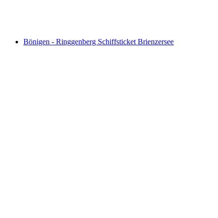
pro Person
ab CHF 27.60
Bönigen - Ringgenberg Schiffsticket Brienzersee