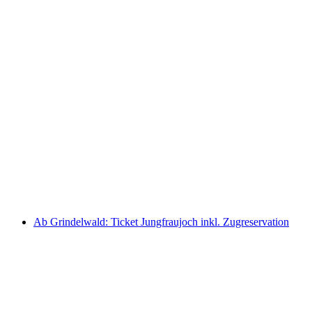
Bönigen - Ringgenberg Schiffsticket Brienzersee
pro Person
ab CHF 5
Ab Grindelwald: Ticket Jungfraujoch inkl. Zugreservation