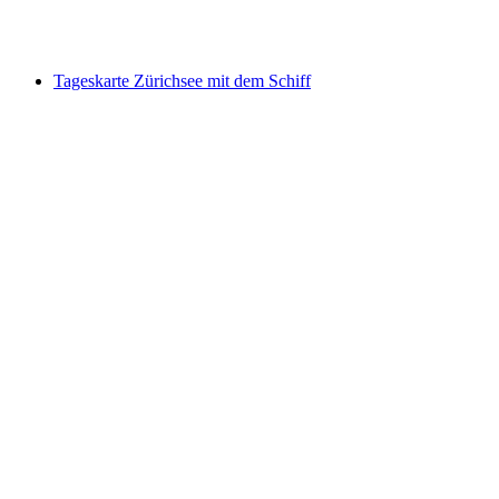
pro Person
ab CHF 249.20
Tageskarte Zürichsee mit dem Schiff