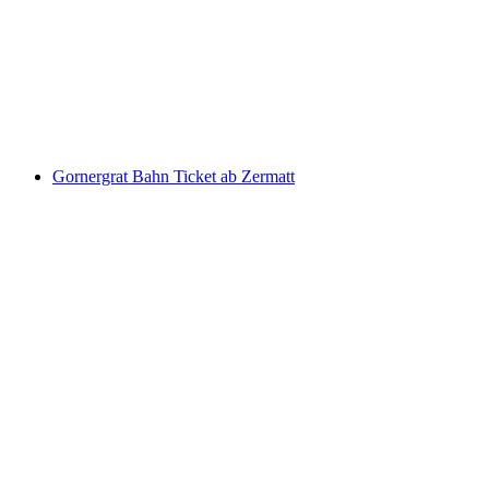
Ticket Stoosbahn ab Schwyz
pro Person
ab CHF 11.60
Gornergrat Bahn Ticket ab Zermatt