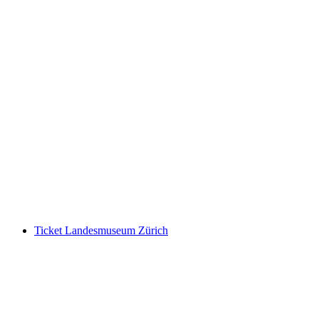
Aletsch Arena Ticket Entdeckerpass
pro Person
ab CHF 55
Ticket Landesmuseum Zürich