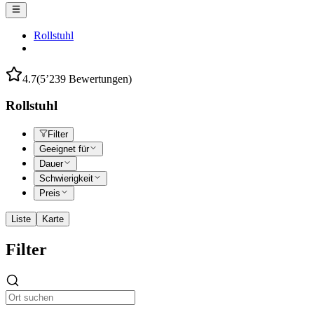
Rollstuhl
4.7
(5’239 Bewertungen)
Rollstuhl
Filter
Geeignet für
Dauer
Schwierigkeit
Preis
Liste
Karte
Filter