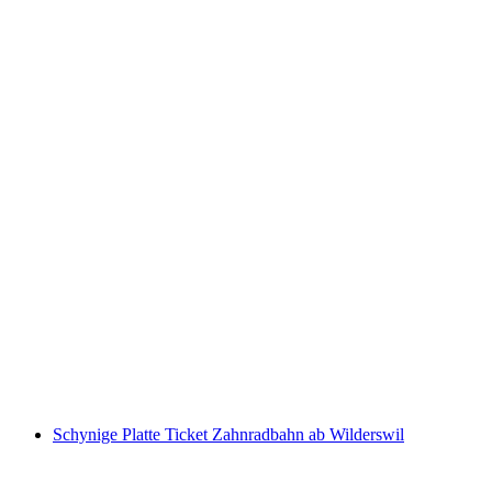
Gornergrat Bahn Ticket ab Zermatt
pro Person
ab CHF 66
Schynige Platte Ticket Zahnradbahn ab Wilderswil