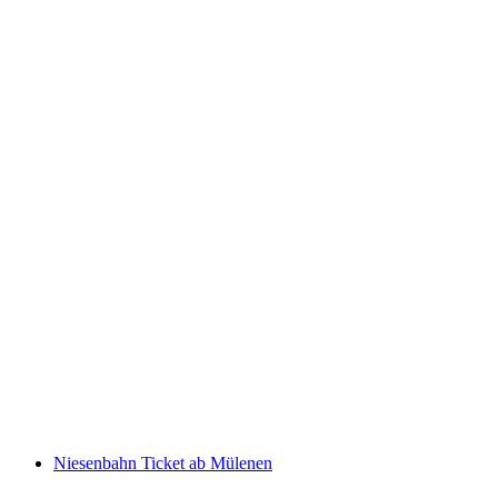
Ticket Rorschach - Lindau Insel mit dem Schiff
pro Person
ab CHF 18
Niesenbahn Ticket ab Mülenen