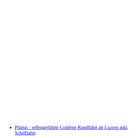
Ticket Lindt Home of Chocolate Museum
pro Person
ab CHF 17
Pilatus - selbstgeführte Goldene Rundfahrt ab Luzern inkl.
Schifffahrt