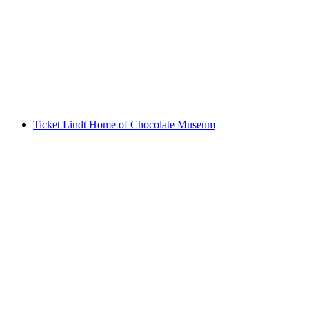
Ab Vevey: Riviera Tour Schiffsrundfahrt
pro Person
ab CHF 38
Ticket Lindt Home of Chocolate Museum