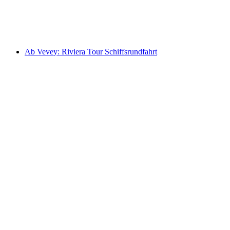
pro Person
ab CHF 164
Ab Vevey: Riviera Tour Schiffsrundfahrt