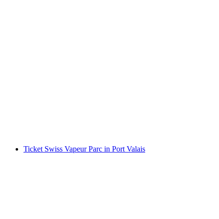
Tageskarte Zürichsee mit dem Schiff
pro Person
ab CHF 36
Ticket Swiss Vapeur Parc in Port Valais