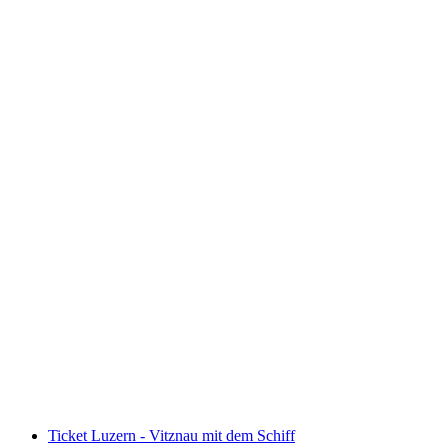
Brunch Schiff Zürichsee ab Rapperswil
pro Person
ab CHF 75
Ticket Luzern - Vitznau mit dem Schiff