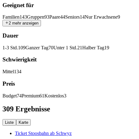
Geeignet für
Familien
143
Gruppen
93
Paare
44
Seniors
14
Nur Erwachsene
9
2 mehr anzeigen
Dauer
1-3 Std.
109
Ganzer Tag
70
Unter 1 Std.
21
Halber Tag
19
Schwierigkeit
Mittel
134
Preis
Budget
74
Premium
61
Kostenlos
3
309 Ergebnisse
Liste
Karte
Ticket Stoosbahn ab Schwyz