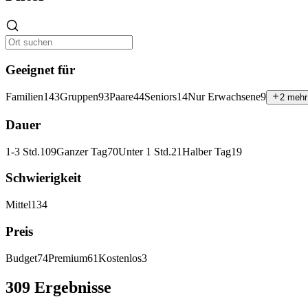
Geeignet für
Familien
143
Gruppen
93
Paare
44
Seniors
14
Nur Erwachsene
9
2 mehr
Dauer
1-3 Std.
109
Ganzer Tag
70
Unter 1 Std.
21
Halber Tag
19
Schwierigkeit
Mittel
134
Preis
Budget
74
Premium
61
Kostenlos
3
309 Ergebnisse