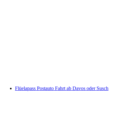
"The Omega Codex" Outdoor Escape Game Da
pro Person
ab CHF 14
Flüelapass Postauto Fahrt ab Davos oder Susch