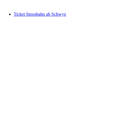
ab CHF 31
Ticket Stoosbahn ab Schwyz