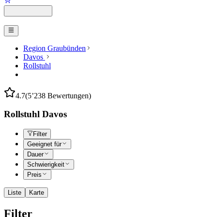
Region Graubünden
Davos
Rollstuhl
4.7
(5’238 Bewertungen)
Rollstuhl Davos
Filter
Geeignet für
Dauer
Schwierigkeit
Preis
Liste
Karte
Filter