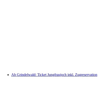
Bönigen - Ringgenberg Schiffsticket Brienzersee
pro Person
ab CHF 5
Ab Grindelwald: Ticket Jungfraujoch inkl. Zugreservation