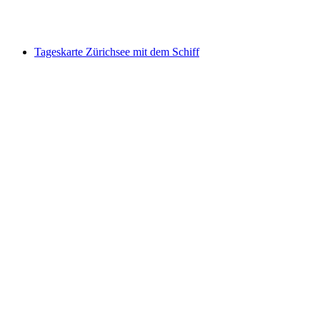
pro Person
ab CHF 249.20
Tageskarte Zürichsee mit dem Schiff