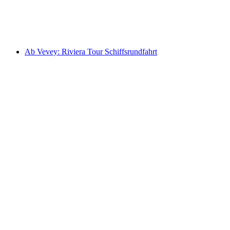
pro Person
ab CHF 164
Ab Vevey: Riviera Tour Schiffsrundfahrt