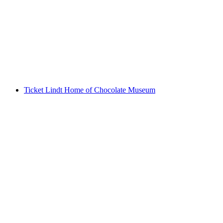
Ab Vevey: Riviera Tour Schiffsrundfahrt
pro Person
ab CHF 38
Ticket Lindt Home of Chocolate Museum