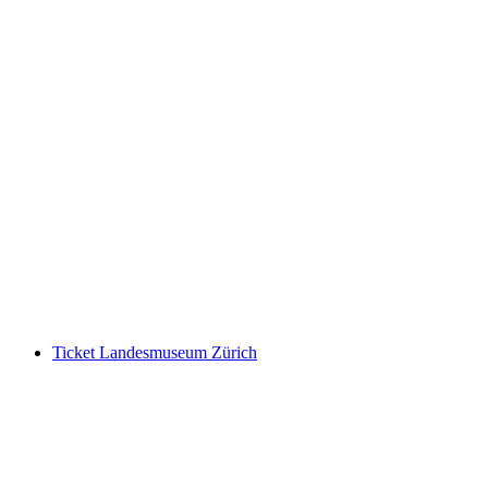
Aletsch Arena Ticket Entdeckerpass
pro Person
ab CHF 55
Ticket Landesmuseum Zürich