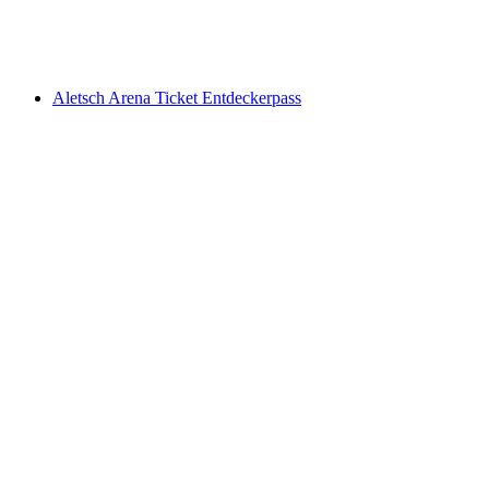
pro Person
ab CHF 23
Aletsch Arena Ticket Entdeckerpass