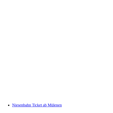
Ticket Rorschach - Lindau Insel mit dem Schiff
pro Person
ab CHF 18
Niesenbahn Ticket ab Mülenen