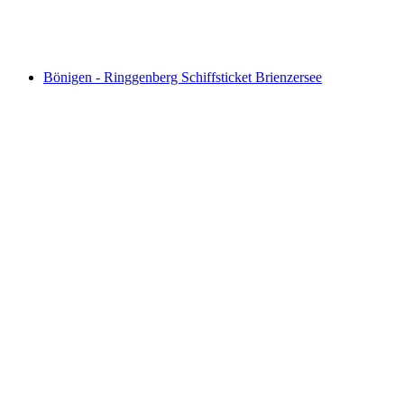
pro Person
ab CHF 27.60
Bönigen - Ringgenberg Schiffsticket Brienzersee