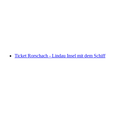
Pilatus - selbstgeführte Goldene Rundfahrt ab
Luzern inkl. Schifffahrt
pro Person
ab CHF 119.80
Ticket Rorschach - Lindau Insel mit dem Schiff