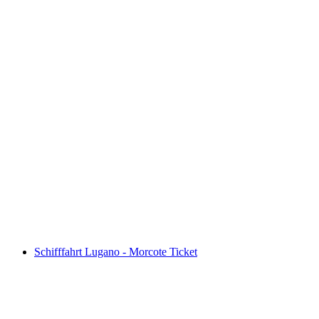
Palm Express Postauto Ticket ab St. Moritz
oder Lugano
pro Person
ab CHF 92
Schifffahrt Lugano - Morcote Ticket