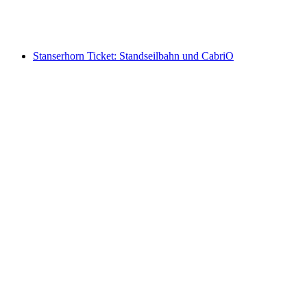
pro Person
ab CHF 34
Stanserhorn Ticket: Standseilbahn und CabriO