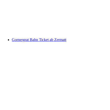
Ticket Stoosbahn ab Schwyz
pro Person
ab CHF 11.60
Gornergrat Bahn Ticket ab Zermatt