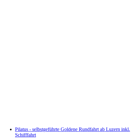
Ticket Lindt Home of Chocolate Museum
pro Person
ab CHF 17
Pilatus - selbstgeführte Goldene Rundfahrt ab Luzern inkl.
Schifffahrt