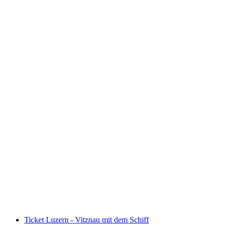
Brunch Schiff Zürichsee ab Rapperswil
pro Person
ab CHF 75
Ticket Luzern - Vitznau mit dem Schiff