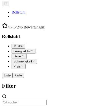
Rollstuhl
4.7
(5’246 Bewertungen)
Rollstuhl
Filter
Geeignet für
Dauer
Schwierigkeit
Preis
Liste
Karte
Filter