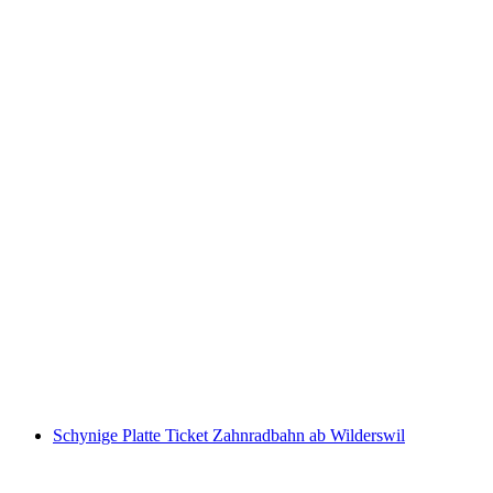
Gornergrat Bahn Ticket ab Zermatt
pro Person
ab CHF 66
Schynige Platte Ticket Zahnradbahn ab Wilderswil