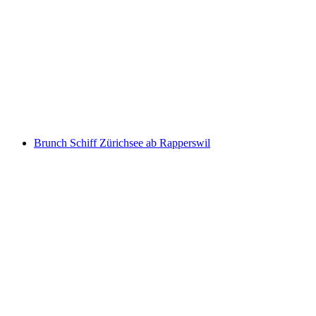
Niesenbahn Ticket ab Mülenen
pro Person
ab CHF 40
Brunch Schiff Zürichsee ab Rapperswil