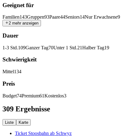
Geeignet für
Familien
143
Gruppen
93
Paare
44
Seniors
14
Nur Erwachsene
9
2 mehr anzeigen
Dauer
1-3 Std.
109
Ganzer Tag
70
Unter 1 Std.
21
Halber Tag
19
Schwierigkeit
Mittel
134
Preis
Budget
74
Premium
61
Kostenlos
3
309 Ergebnisse
Liste
Karte
Ticket Stoosbahn ab Schwyz