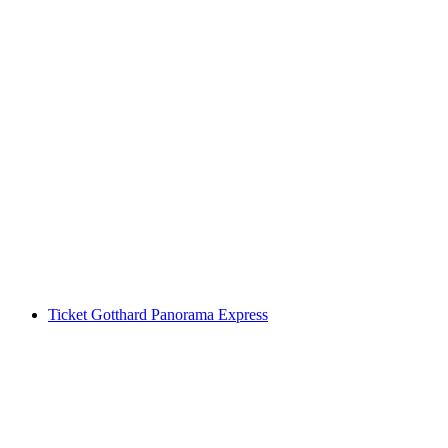
Stanserhorn Ticket: Standseilbahn und CabriO
pro Person
ab CHF 41
Ticket Gotthard Panorama Express