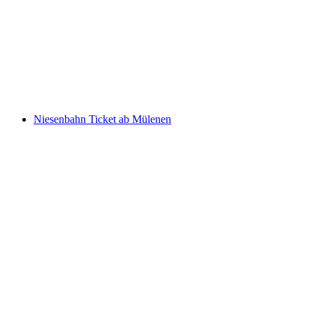
Ticket Rorschach - Lindau Insel mit dem Schiff
pro Person
ab CHF 18
Niesenbahn Ticket ab Mülenen