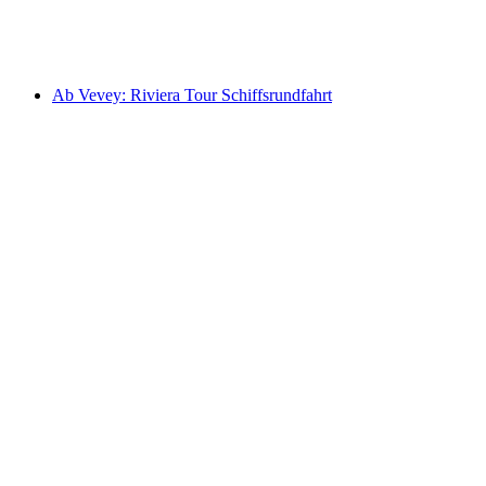
pro Person
ab CHF 38
Ab Vevey: Riviera Tour Schiffsrundfahrt