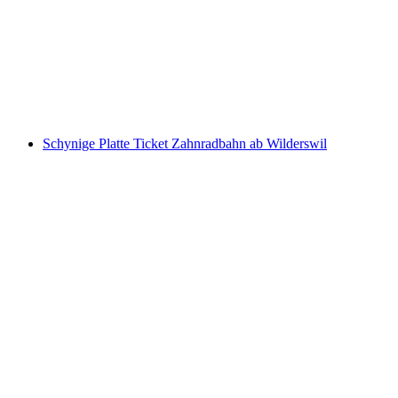
Ticket Stoosbahn ab Schwyz
pro Person
ab CHF 11.60
Schynige Platte Ticket Zahnradbahn ab Wilderswil