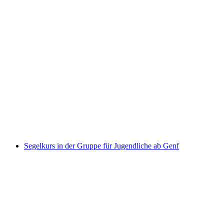
Kids Fun Park Ticket Etoy
pro Person
ab CHF 0
Segelkurs in der Gruppe für Jugendliche ab Genf