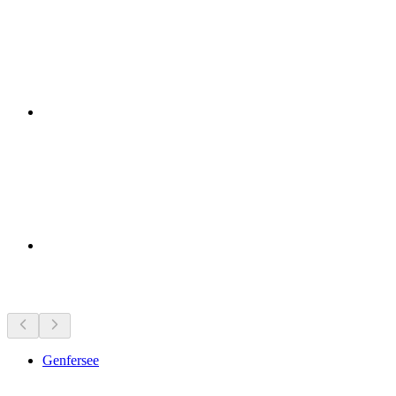
Sehenswürdigkeiten in der Nähe
Genfersee