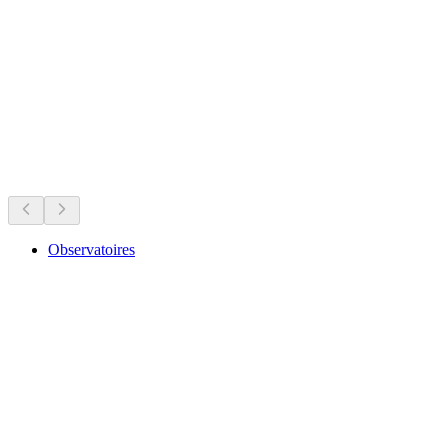
Commanderie de Compesières
Was läuft jetzt
Empfohlen aufgrund aktueller Termine
Observatoires