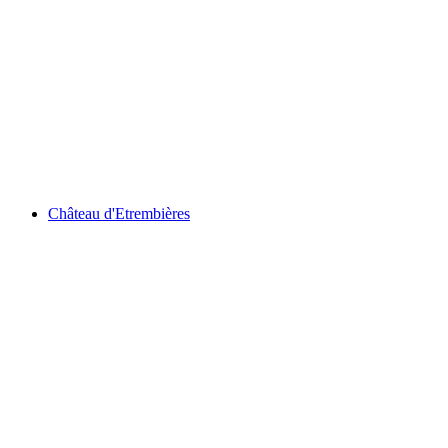
Festes Haus von Vésenaz
Château d'Etrembières