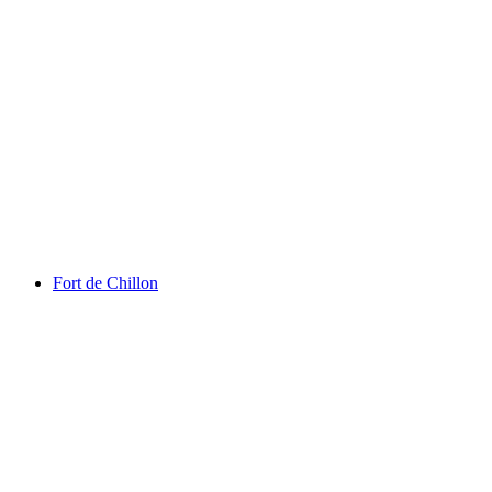
Chaplin’s World
Fort de Chillon