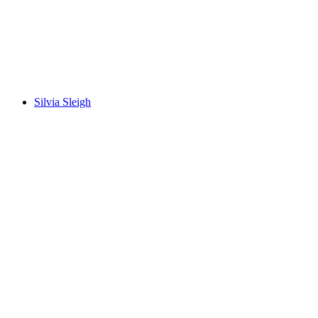
Observatoires
Frei zugänglich
Silvia Sleigh