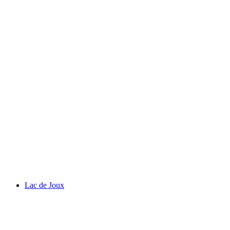
Château de Prangins
Lac de Joux