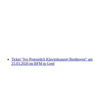
Ticket Château de Prangins
pro Person
ab CHF 13
Ticket "Ivo Pogorelich Klavierkonzert Beethoven" am
23.03.2026 im BFM in Genf