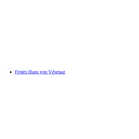
Naturpark Jura Vaudois
Festes Haus von Vésenaz