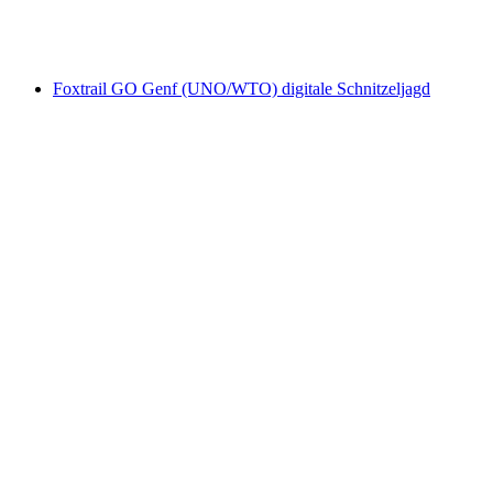
pro Person
ab CHF 390
Foxtrail GO Genf (UNO/WTO) digitale Schnitzeljagd