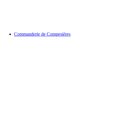
Château d'Etrembières
Commanderie de Compesières