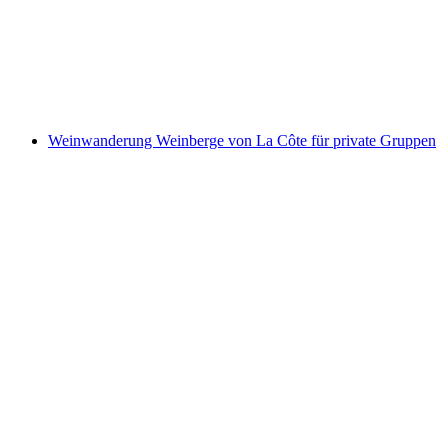
pro Person
ab CHF 13
Weinwanderung Weinberge von La Côte für private Gruppen