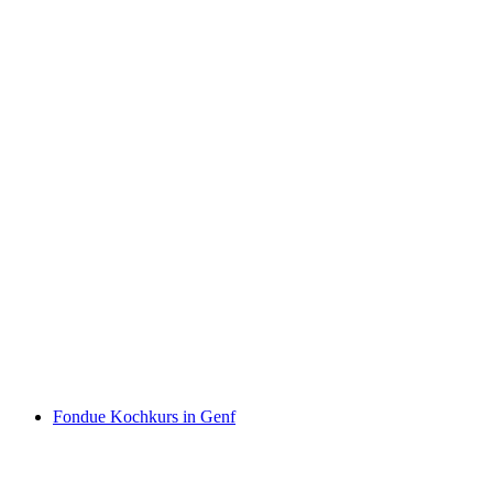
Weinwanderung Weinberge von La Côte für
private Gruppen
pro Person
ab CHF 330
Fondue Kochkurs in Genf