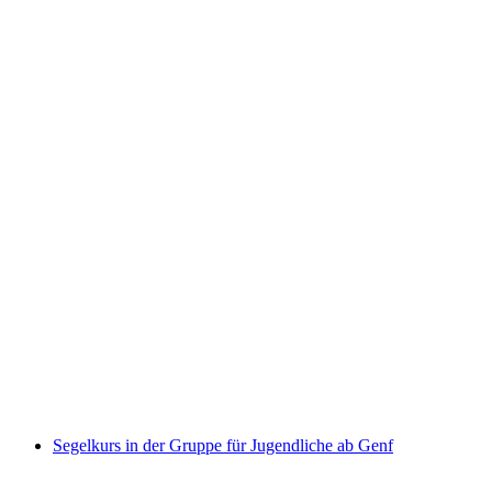
Foxtrail GO Genf (UNO/WTO) digitale
Schnitzeljagd
pro Person
ab CHF 19
Segelkurs in der Gruppe für Jugendliche ab Genf