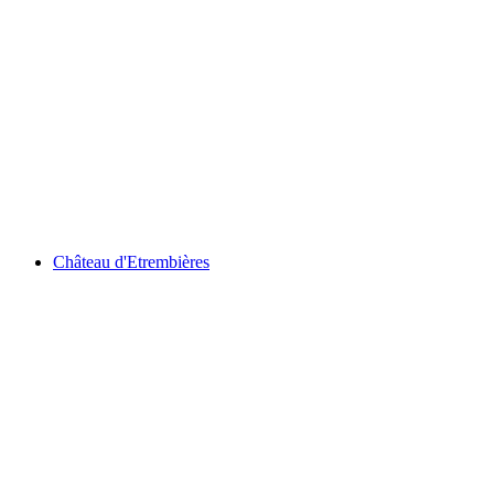
Festes Haus von Vésenaz
Château d'Etrembières