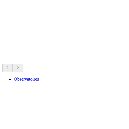
Commanderie de Compesières
Was läuft jetzt
Empfohlen aufgrund aktueller Termine
Observatoires