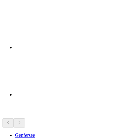
Sehenswürdigkeiten in der Nähe
Genfersee