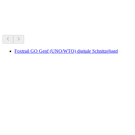
Frei zugänglich
Beliebte Aktivitäten
Empfohlen aufgrund deines Standorts
Foxtrail GO Genf (UNO/WTO) digitale Schnitzeljagd