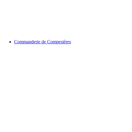
Château d'Etrembières
Commanderie de Compesières