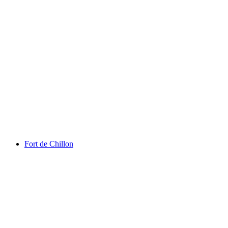
Chaplin’s World
Fort de Chillon