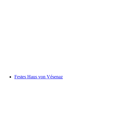
Naturpark Jura Vaudois
Festes Haus von Vésenaz