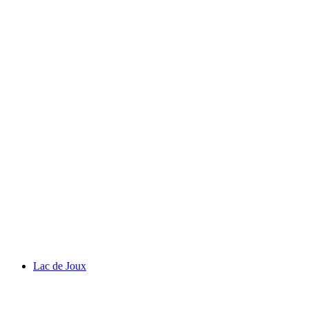
Château de Prangins
Lac de Joux