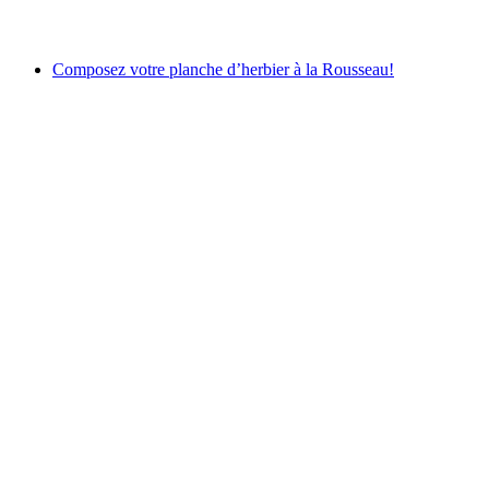
Frei zugänglich
Composez votre planche d’herbier à la Rousseau!
Composez votre planche d’herbier à la
Rousseau!