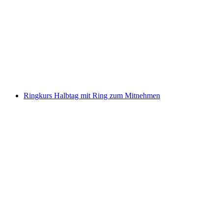
Segelkurs in der Gruppe für Jugendliche ab
Genf
pro Person
ab CHF 390
Ringkurs Halbtag mit Ring zum Mitnehmen