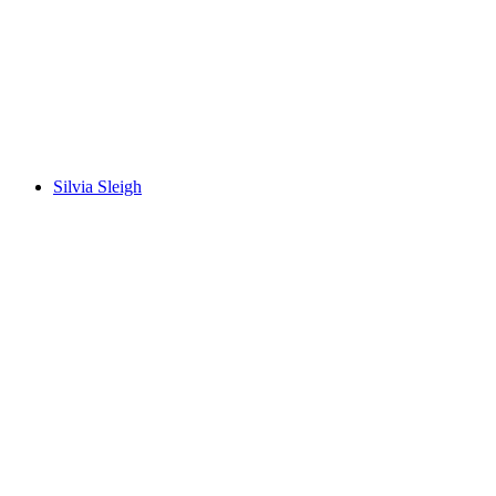
Observatoires
Frei zugänglich
Silvia Sleigh