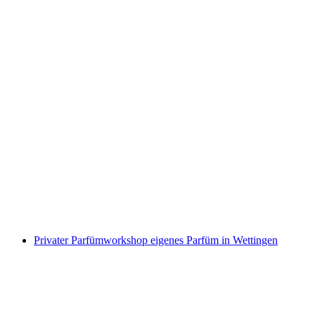
Punch Needle: Slow Flow Workshop in Zürich
pro Person
ab CHF 125
Privater Parfümworkshop eigenes Parfüm in Wettingen