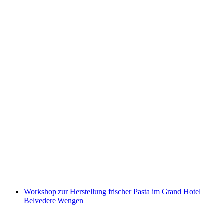
Kurs handwerkliche Käseherstellung und
Degustation in Crans Montana
pro Person
ab CHF 20
Workshop zur Herstellung frischer Pasta im Grand Hotel
Belvedere Wengen