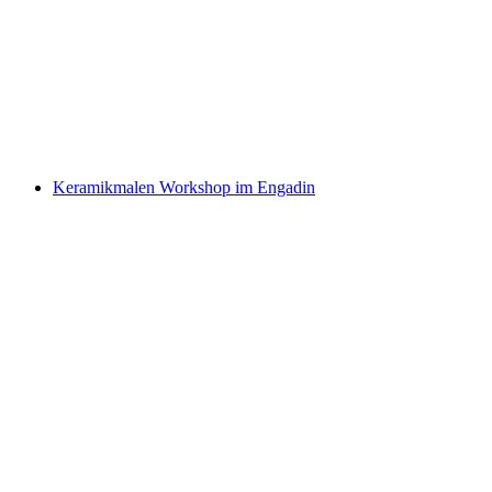
Interior Design Einsteiger Workshop in
Aarburg
pro Person
ab CHF 101
Keramikmalen Workshop im Engadin