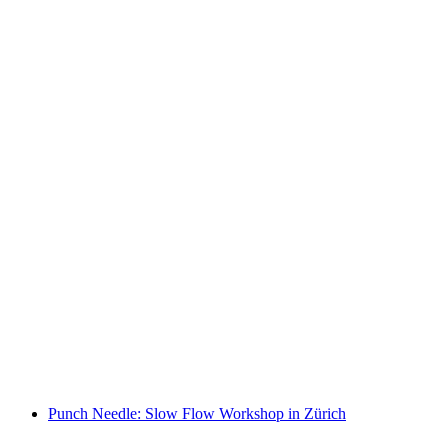
Schokoladen Workshop im Funky Chocolate
Club Interlaken
pro Person
ab CHF 75
Punch Needle: Slow Flow Workshop in Zürich