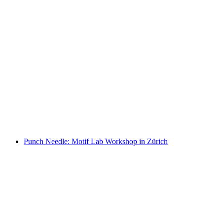
Öffentlicher Limoncello Kurs in Le Mont-sur-
Lausanne
pro Person
ab CHF 129
Punch Needle: Motif Lab Workshop in Zürich