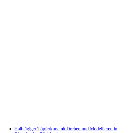
Emmentaler Schaukäserei: Frischkäse
herstellen für Gruppen
pro Person
ab CHF 240
Halbtägiger Töpferkurs mit Drehen und Modellieren in