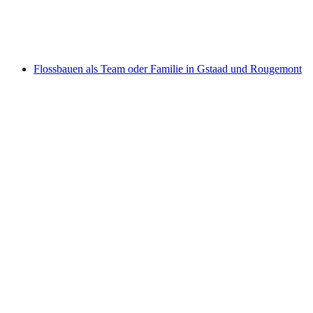
pro Person
ab CHF 90
Flossbauen als Team oder Familie in Gstaad und Rougemont