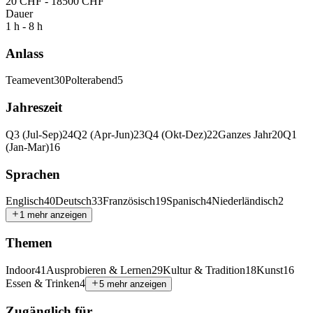
20 CHF - 18500 CHF
Dauer
1 h - 8 h
Anlass
Teamevent
30
Polterabend
5
Jahreszeit
Q3 (Jul-Sep)
24
Q2 (Apr-Jun)
23
Q4 (Okt-Dez)
22
Ganzes Jahr
20
Q1
(Jan-Mar)
16
Sprachen
Englisch
40
Deutsch
33
Französisch
19
Spanisch
4
Niederländisch
2
1 mehr anzeigen
Themen
Indoor
41
Ausprobieren & Lernen
29
Kultur & Tradition
18
Kunst
16
Essen & Trinken
4
5 mehr anzeigen
Zugänglich für