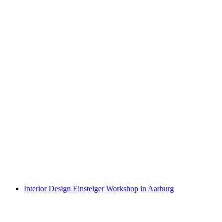
“Porzellan Giessen”: privater Workshop in
Zürich
pro Person
ab CHF 160
Interior Design Einsteiger Workshop in Aarburg