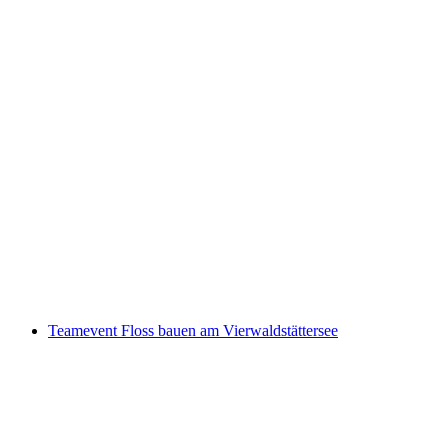
Keramikmalen Workshop im Engadin
pro Person
ab CHF 20
Teamevent Floss bauen am Vierwaldstättersee