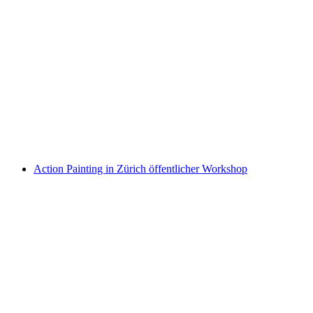
Halbtägiger Töpferkurs mit Drehen und
Modellieren in Oberglatt bei Zürich
pro Person
ab CHF 600
Action Painting in Zürich öffentlicher Workshop