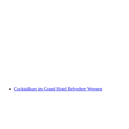
“Handaufbau und freies Gestalten mit Ton”:
privater Workshop in Zürich
pro Person
ab CHF 150
Cocktailkurs im Grand Hotel Belvedere Wengen