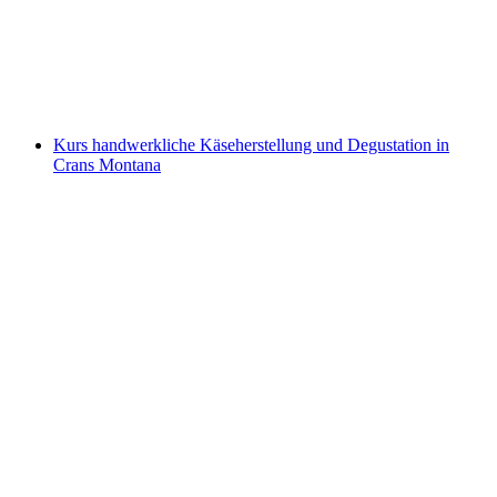
pro Person
ab CHF 95
Kurs handwerkliche Käseherstellung und Degustation in
Crans Montana