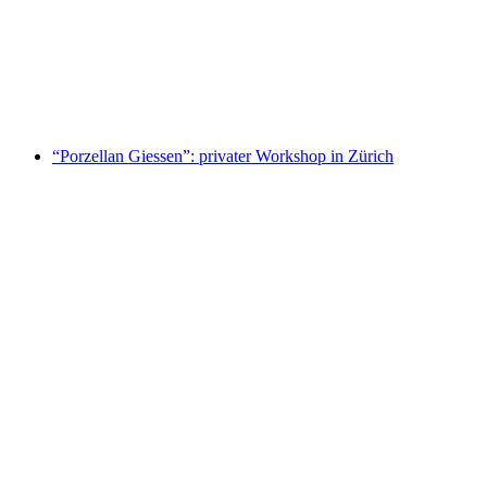
herstellen für Gruppen
pro Person
ab CHF 530
“Porzellan Giessen”: privater Workshop in Zürich