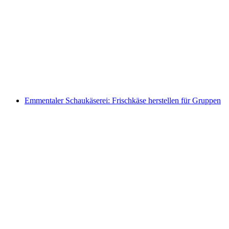
Workshop zur Herstellung frischer Pasta im
Grand Hotel Belvedere Wengen
pro Person
ab CHF 250
Emmentaler Schaukäserei: Frischkäse herstellen für Gruppen