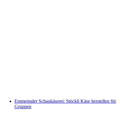
Flossbauen als Team oder Familie in Gstaad
und Rougemont
pro Person
ab CHF 470
Emmentaler Schaukäserei: Stöckli Käse herstellen für
Gruppen