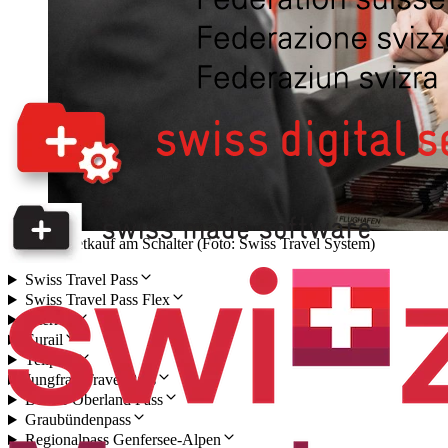
Ticketkauf am Schalter (Foto: Swiss Travel System)
Swiss Travel Pass
Swiss Travel Pass Flex
Interrail
Eurail
Tellpass
Jungfrau Travel Pass
Berner Oberland Pass
Graubündenpass
Regionalpass Genfersee-Alpen