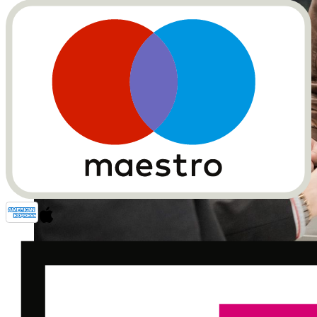
Ticketkauf am Schalter (Foto: Swiss Travel System)