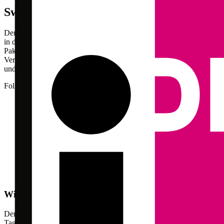
Swiss Travel Pass
Der vermutlich berühmteste und gängigste Bahnpass für Feriengäste
in der Schweiz ist der Swiss Travel Pass. Mehr Rundum-Sorglos-
Paket geht kaum. Er ist nicht nur ein Ticket für die öffentlichen
Verkehrsmittel in der Schweiz, er gibt dir auch Zugang zu Museen
und zu vielen anderen interessanten Vergünstigungen.
Folgende Leistungen sind im Swiss Travel Pass enthalten:
Freie Fahrt mit allen öffentlichen Verkehrsmitteln der Schweiz
– also Bus, Bahn und Schiff. Dazu zählen auch die
Panoramazüge
, wobei die Sitzplatzreservation zusätzlich
bezahlt werden muss.
Freie Fahrt mit den Bergbahnen auf die Rigi, das Stanserhorn
und den Stoos.
Bis zu 50% Rabatt auf übrige Bergbahntickets.
Freier Eintritt in über 500 Museen.
Bis zu 30% Rabatt auf RailAway Angebote der SBB.
Wie lange ist der Swiss Travel Pass gültig?
Der Swiss Travel Pass ist für 3, 4, 6, 8 oder 15 aufeinanderfolgende
Tage erhältlich und ab dem Zeitpunkt gültig, den du beim Kauf