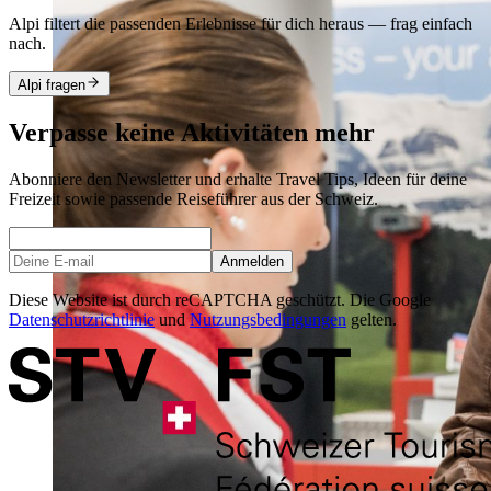
Alpi filtert die passenden Erlebnisse für dich heraus — frag einfach
nach.
Alpi fragen
Verpasse keine Aktivitäten mehr
Abonniere den Newsletter und erhalte Travel Tips, Ideen für deine
Freizeit sowie passende Reiseführer aus der Schweiz.
Anmelden
Diese Website ist durch reCAPTCHA geschützt. Die Google
Datenschutzrichtlinie
und
Nutzungsbedingungen
gelten.