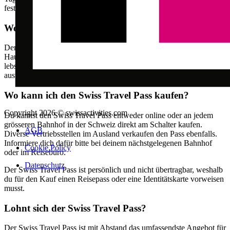
festlegst.
Wer kann den Swiss Travel Pass kaufen?
Der Swiss Travel Pass ist nur für Personen verfügbar, die ihren
Hauptwohnsitz
nicht
in der Schweiz haben. Falls du in der Schweiz
lebst, kannst du alternativ auf einen der regionalen Zugpässe
ausweichen.
Wo kann ich den Swiss Travel Pass kaufen?
Copyright 2026 © swissactivities.com
Du kannst den Swiss Travel Pass entweder online oder an jedem
grösseren Bahnhof in der Schweiz direkt am Schalter kaufen.
AGB
Diverse Vertriebsstellen im Ausland verkaufen den Pass ebenfalls.
Informiere dich dafür bitte bei deinem nächstgelegenen Bahnhof
Cookie Policy
oder im Reisebüro.
Datenschutz
Der Swiss Travel Pass ist persönlich und nicht übertragbar, weshalb
du für den Kauf einen Reisepass oder eine Identitätskarte vorweisen
musst.
Lohnt sich der Swiss Travel Pass?
Der Swiss Travel Pass ist mit Abstand das umfassendste Angebot für