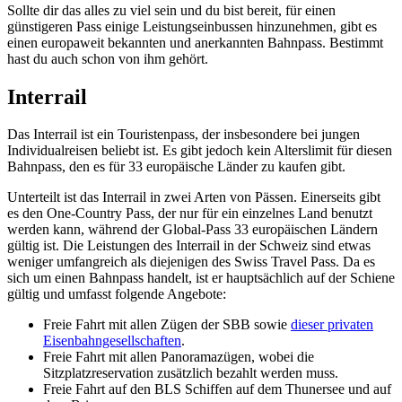
Sollte dir das alles zu viel sein und du bist bereit, für einen
günstigeren Pass einige Leistungseinbussen hinzunehmen, gibt es
einen europaweit bekannten und anerkannten Bahnpass. Bestimmt
hast du auch schon von ihm gehört.
Interrail
Das Interrail ist ein Touristenpass, der insbesondere bei jungen
Individualreisen beliebt ist. Es gibt jedoch kein Alterslimit für diesen
Bahnpass, den es für 33 europäische Länder zu kaufen gibt.
Unterteilt ist das Interrail in zwei Arten von Pässen. Einerseits gibt
es den One-Country Pass, der nur für ein einzelnes Land benutzt
werden kann, während der Global-Pass 33 europäischen Ländern
gültig ist. Die Leistungen des Interrail in der Schweiz sind etwas
weniger umfangreich als diejenigen des Swiss Travel Pass. Da es
sich um einen Bahnpass handelt, ist er hauptsächlich auf der Schiene
gültig und umfasst folgende Angebote:
Freie Fahrt mit allen Zügen der SBB sowie
dieser privaten
Eisenbahngesellschaften
.
Freie Fahrt mit allen Panoramazügen, wobei die
Sitzplatzreservation zusätzlich bezahlt werden muss.
Freie Fahrt auf den BLS Schiffen auf dem Thunersee und auf