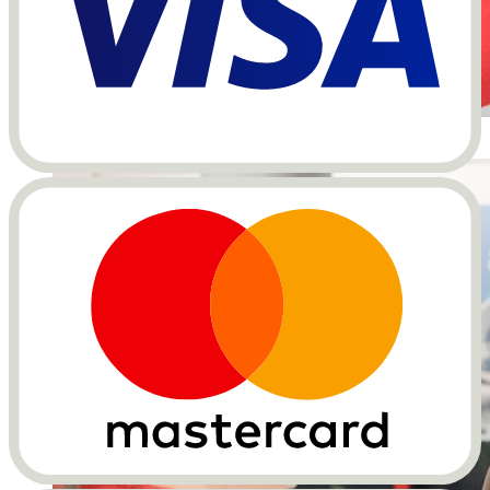
Unterwegs mit dem Zug (Foto: Swiss Travel System)