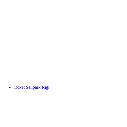
Iragna Schlucht Canyoning Plus für Sportliche
ganzer Tag
pro Person
ab CHF 225
Ticket Seilpark Rigi