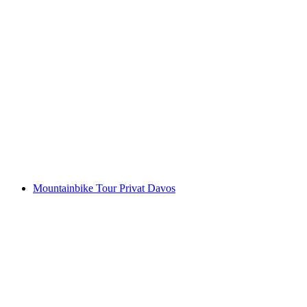
Viamala Schlucht Canyoning mit Apéro
pro Person
ab CHF 165
Mountainbike Tour Privat Davos