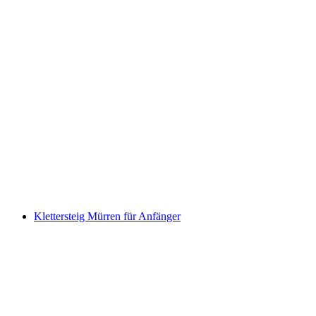
2-tägige Churfirsten Tour für Frauen
pro Person
ab CHF 475
Klettersteig Mürren für Anfänger