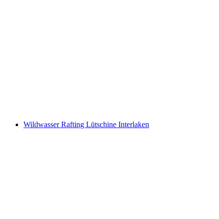
Monte Lema Mountainbike Ticket
pro Person
ab CHF 23
Wildwasser Rafting Lütschine Interlaken