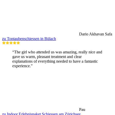
Dario Akhavan Safa
zu Tontaubenschiessen in Bülach
“The girl who attended us was amazing, really nice and
gave us warm, pleasant treatment and clear
explanations of everything needed to have a fantastic
experience.”
Pau
zu Indoor Erlebnispaket Schiessen am Zürichsee