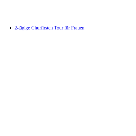
pro Person
ab CHF 33.50
2-tägige Churfirsten Tour für Frauen