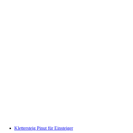
Wildwasser Rafting Lütschine Interlaken
pro Person
ab CHF 150
Klettersteig Pinut für Einsteiger