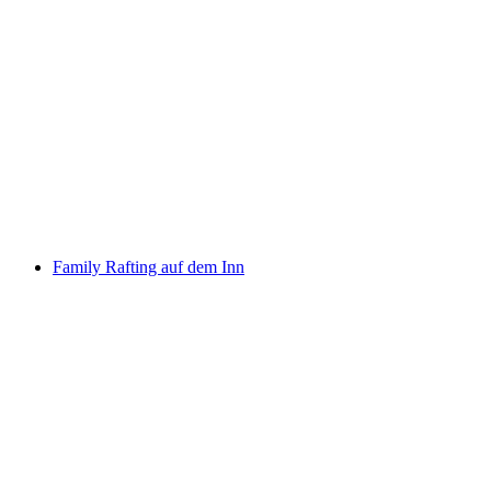
Fun Rafting für Gruppen auf dem Fluss Ticino
pro Person
ab CHF 80
Family Rafting auf dem Inn