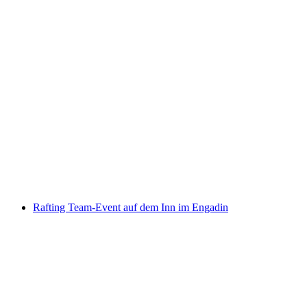
Boggera Schlucht Canyoning für sportliche
Familien ab Cresciano
pro Person
ab CHF 139
Rafting Team-Event auf dem Inn im Engadin