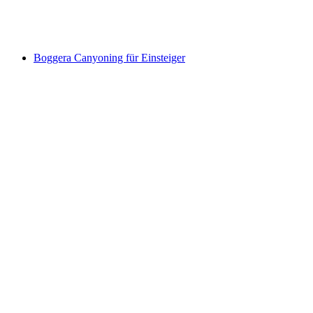
pro Person
ab CHF 21
Boggera Canyoning für Einsteiger