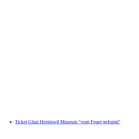
Stadtführung Thun öffentlich
pro Person
ab CHF 15
Ticket Glasi Hergiswil Museum "vom Feuer geformt"