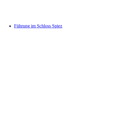
pro Person
ab CHF 30
Führung im Schloss Spiez