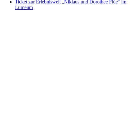
Ticket zur Erlebniswelt „Niklaus und Dorothee Flüe“ im
Lumeum
Ticket zur Erlebniswelt „Niklaus und Dorothee