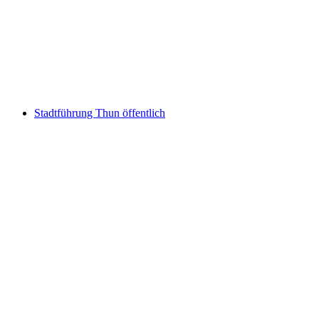
Flüe“ im Lumeum
pro Person
ab CHF 28
Stadtführung Thun öffentlich