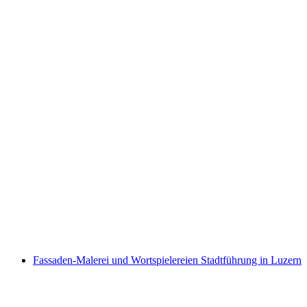
Ticket Verkehrshaus Luzern
pro Person
ab CHF 37
Fassaden-Malerei und Wortspielereien Stadtführung in Luzern