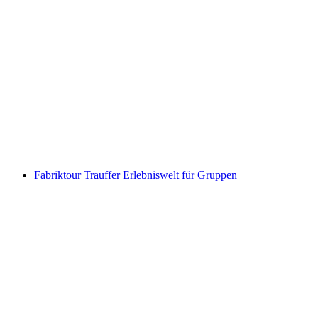
KKL Besichtigung Luzern
pro Person
ab CHF 18
Fabriktour Trauffer Erlebniswelt für Gruppen