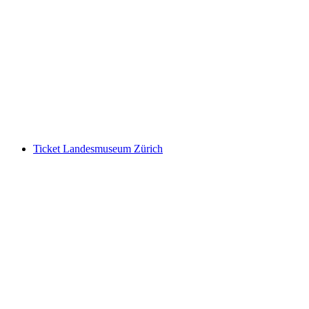
“Nachtwächter” Historische Stadtführung
Zürich
pro Person
ab CHF 15
Ticket Landesmuseum Zürich