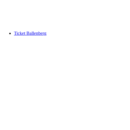
pro Person
ab CHF 30
Ticket Ballenberg