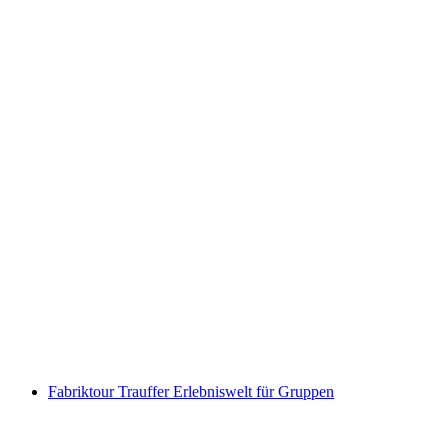
Ticket Kuhniversum Trauffer Erlebniswelt
pro Person
ab CHF 15
Fabriktour Trauffer Erlebniswelt für Gruppen