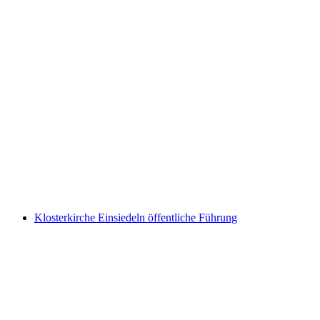
Führung im Schloss Spiez
pro Person
ab CHF 200
Klosterkirche Einsiedeln öffentliche Führung