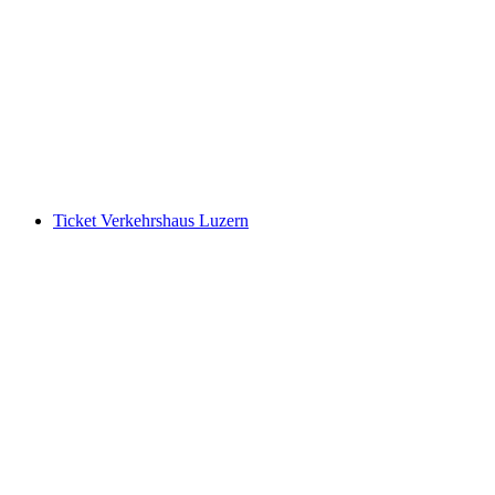
Ticket Glasi Hergiswil Museum "vom Feuer
geformt"
pro Person
ab CHF 7
Ticket Verkehrshaus Luzern