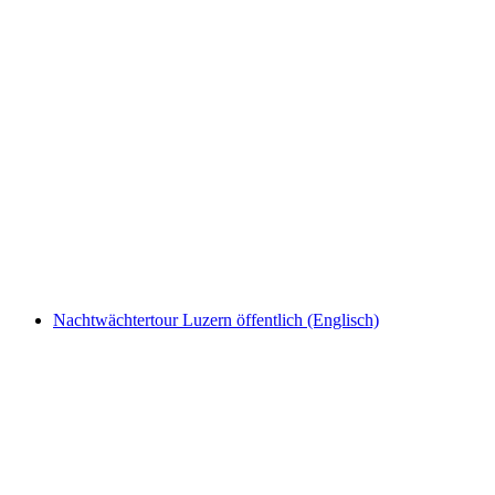
Ticket Ballenberg
pro Person
ab CHF 32
Nachtwächtertour Luzern öffentlich (Englisch)