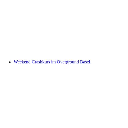
Kids Camp im Overground Basel
pro Person
ab CHF 480
Weekend Crashkurs im Overground Basel