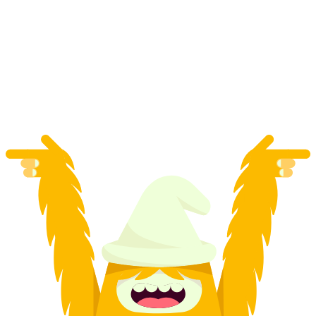
Urban Art Dreispitz Tour Basel privat
pro Person
ab CHF 32.50