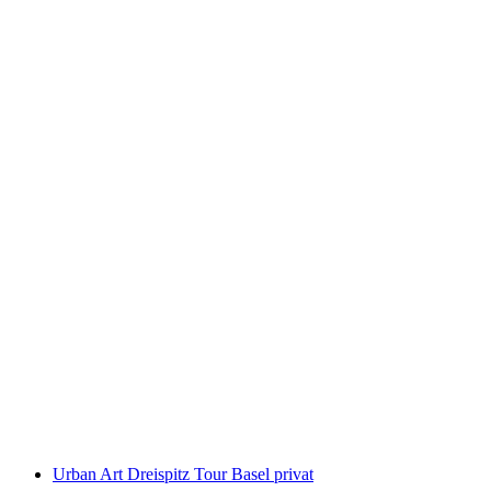
Weekend Crashkurs im Overground Basel
pro Person
ab CHF 45
Urban Art Dreispitz Tour Basel privat