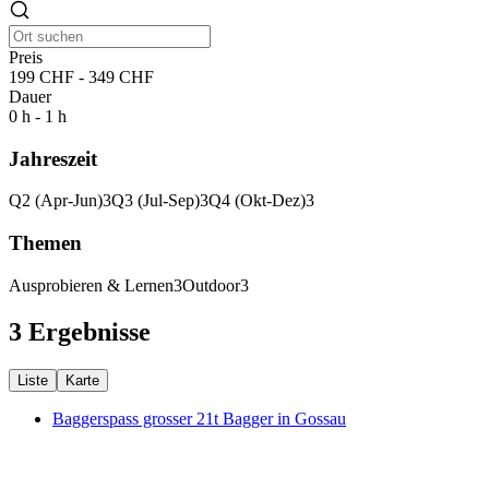
Preis
199 CHF - 349 CHF
Dauer
0 h - 1 h
Jahreszeit
Q2 (Apr-Jun)
3
Q3 (Jul-Sep)
3
Q4 (Okt-Dez)
3
Themen
Ausprobieren & Lernen
3
Outdoor
3
3 Ergebnisse
Liste
Karte
Baggerspass grosser 21t Bagger in Gossau