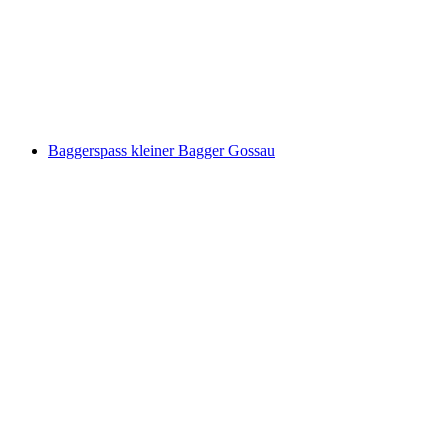
Baggerspass grosser 21t Bagger in Gossau
pro Person
ab CHF 349
Baggerspass kleiner Bagger Gossau