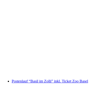
Ticket Sikypark in Crémines
pro Person
ab CHF 15.20
Postenlauf “Basil im Zolli” inkl. Ticket Zoo Basel