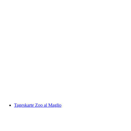
Kombiticket Eintritt Zoo al Maglio und
Swissminiatur
pro Person
ab CHF 25
Tageskarte Zoo al Maglio