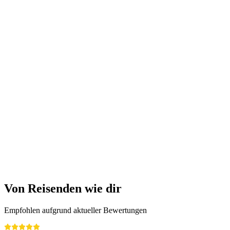
Ticket Aquarium in Langenthal
pro Person
ab CHF 12
Von Reisenden wie dir
Empfohlen aufgrund aktueller Bewertungen