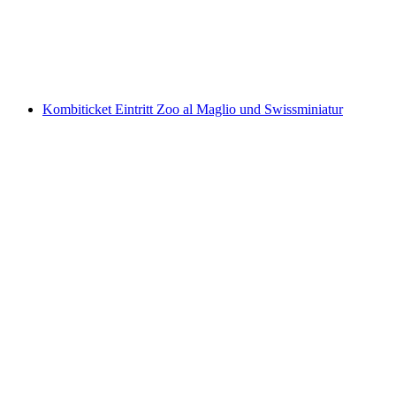
pro Person
ab CHF 49
Kombiticket Eintritt Zoo al Maglio und Swissminiatur