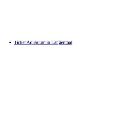
pro Person
ab CHF 16
Ticket Aquarium in Langenthal