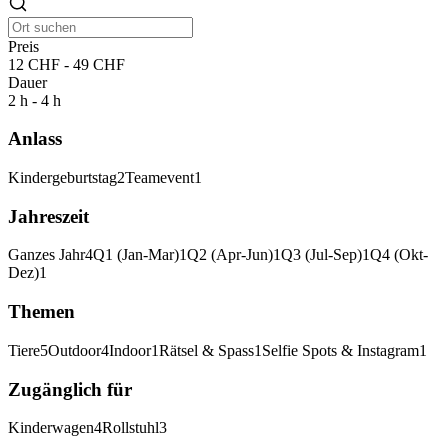
Preis
12 CHF - 49 CHF
Dauer
2 h - 4 h
Anlass
Kindergeburtstag
2
Teamevent
1
Jahreszeit
Ganzes Jahr
4
Q1 (Jan-Mar)
1
Q2 (Apr-Jun)
1
Q3 (Jul-Sep)
1
Q4 (Okt-
Dez)
1
Themen
Tiere
5
Outdoor
4
Indoor
1
Rätsel & Spass
1
Selfie Spots & Instagram
1
Zugänglich für
Kinderwagen
4
Rollstuhl
3