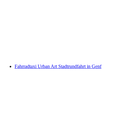
Uhren Tour im TukTuk oder Fahrradtaxi in
Genf
pro Person
ab CHF 190
Fahrradtaxi Urban Art Stadtrundfahrt in Genf