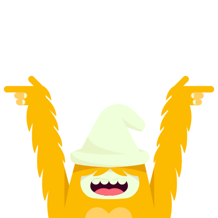
Schokoladen Rundfahrt durch Genf
pro Person
ab CHF 165