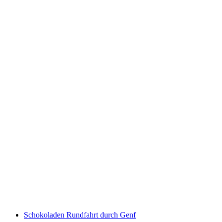
Fahrradtaxi Urban Art Stadtrundfahrt in Genf
pro Person
ab CHF 190
Schokoladen Rundfahrt durch Genf