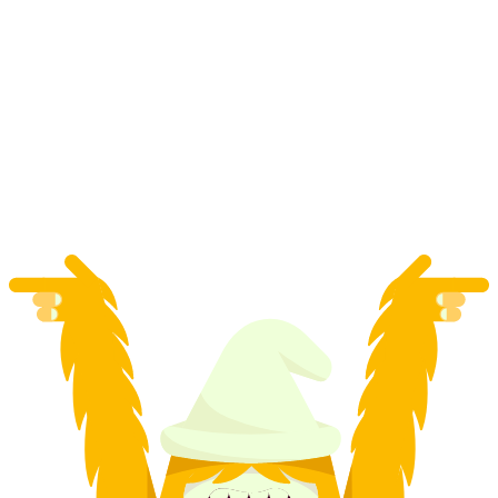
Kulinarische Entdeckungstour für Gruppen in
Lichtensteig
pro Person
ab CHF 240