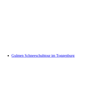
Schneeschuhtour Frümseltal im Toggenburg
pro Person
ab CHF 90
Gulmen Schneeschuhtour im Toggenburg