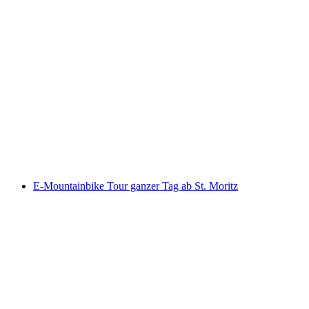
Geführte Schneeschuhwanderung im Engadin
pro Person
ab CHF 250
E-Mountainbike Tour ganzer Tag ab St. Moritz