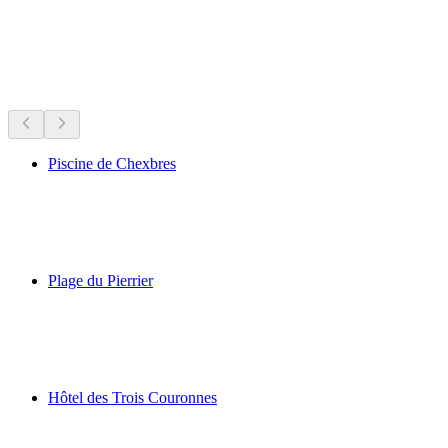
Freibäder
Empfohlen aufgrund von Tageszeit und Wetter
Piscine de Chexbres
Piscine de Chexbres
Plage du Pierrier
Plage du Pierrier
Hôtel des Trois Couronnes