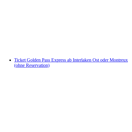
Berner Oberland Pass
pro Person
ab CHF 240
Ticket Golden Pass Express ab Interlaken Ost oder Montreux
(ohne Reservation)
Ticket Golden Pass Express ab Interlaken Ost
oder Montreux (ohne Reservation)
pro Person
ab CHF 56