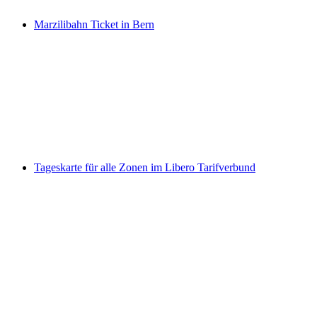
ab CHF 10.40
Marzilibahn Ticket in Bern
Marzilibahn Ticket in Bern
pro Person
ab CHF 10.40
Tageskarte für alle Zonen im Libero Tarifverbund
Tageskarte für alle Zonen im Libero
Tarifverbund
pro Person
ab CHF 78.40