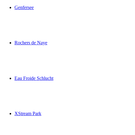
Genfersee
Genfersee
Rochers de Naye
Rochers de Naye
Eau Froide Schlucht
Eau Froide Schlucht
XStream Park
XStream Park