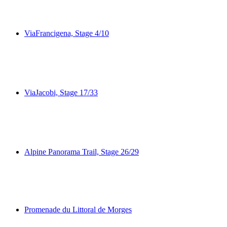
Sentier nature Grand Lausanne
ViaFrancigena, Stage 4/10
ViaFrancigena, Stage 4/10
ViaJacobi, Stage 17/33
ViaJacobi, Stage 17/33
Alpine Panorama Trail, Stage 26/29
Alpine Panorama Trail, Stage 26/29
Promenade du Littoral de Morges