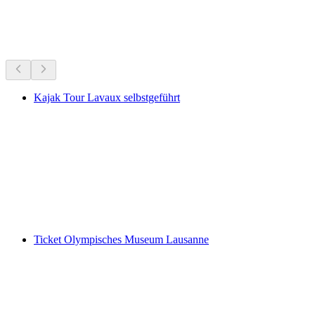
Beliebte Aktivitäten
Empfohlen aufgrund deines Standorts
Kajak Tour Lavaux selbstgeführt
Kajak Tour Lavaux selbstgeführt
pro Person
ab CHF 90
Ticket Olympisches Museum Lausanne
Ticket Olympisches Museum Lausanne