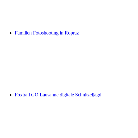
pro Person
ab CHF 330
Familien Fotoshooting in Ropraz
Familien Fotoshooting in Ropraz
pro Person
ab CHF 290
Foxtrail GO Lausanne digitale Schnitzeljagd
Foxtrail GO Lausanne digitale Schnitzeljagd
pro Person