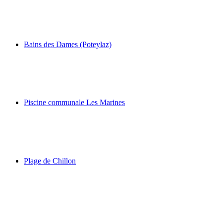
Bains des Hommes
Bains des Dames (Poteylaz)
Bains des Dames (Poteylaz)
Piscine communale Les Marines
Piscine communale Les Marines
Plage de Chillon
Plage de Chillon