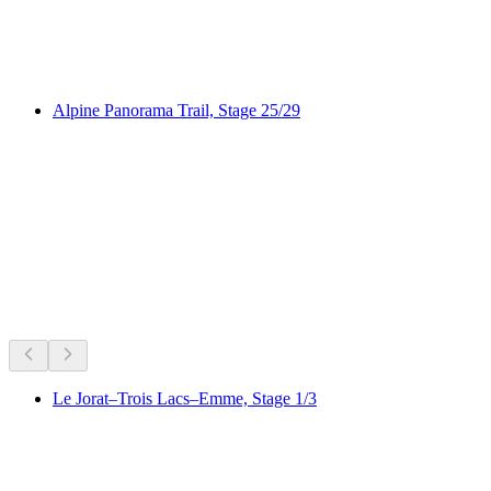
Sentier panoramique des Paccots
Alpine Panorama Trail, Stage 25/29
Alpine Panorama Trail, Stage 25/29
Velotouren in der Nähe
Alles bis 20 Min Fahrzeit
Le Jorat–Trois Lacs–Emme, Stage 1/3
Le Jorat–Trois Lacs–Emme, Stage 1/3