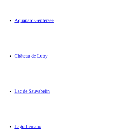
Swiss Vapeur Parc
Aquaparc Genfersee
Aquaparc Genfersee
Château de Lutry
Château de Lutry
Lac de Sauvabelin
Lac de Sauvabelin
Lago Lemano