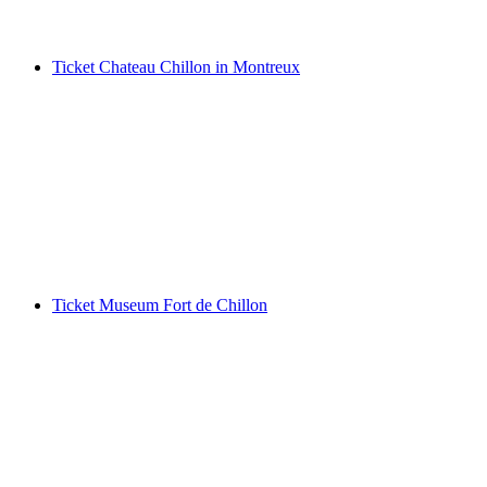
ab CHF 19
Ticket Chateau Chillon in Montreux
Ticket Chateau Chillon in Montreux
pro Person
ab CHF 15
Ticket Museum Fort de Chillon
Ticket Museum Fort de Chillon
pro Person