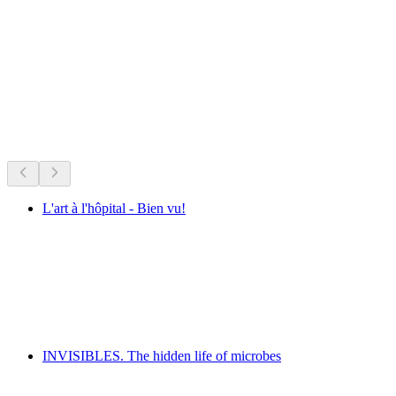
Lago Lemano
Was läuft jetzt
Empfohlen aufgrund aktueller Termine
L'art à l'hôpital - Bien vu!
L'art à l'hôpital - Bien vu!
Frei zugänglich
INVISIBLES. The hidden life of microbes