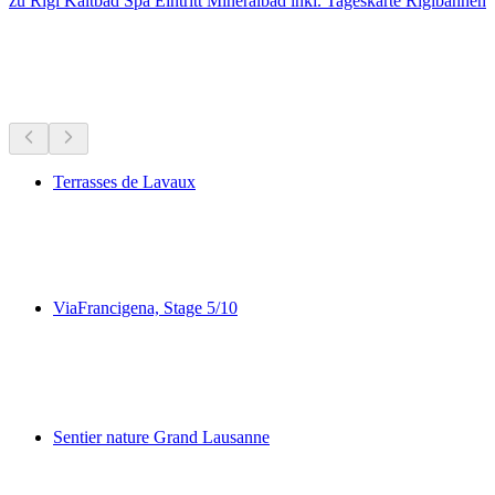
zu Rigi Kaltbad Spa Eintritt Mineralbad inkl. Tageskarte Rigibahnen
Wandertouren in der Nähe
Alles bis 20 Min Fahrzeit
Terrasses de Lavaux
Terrasses de Lavaux
ViaFrancigena, Stage 5/10
ViaFrancigena, Stage 5/10
Sentier nature Grand Lausanne