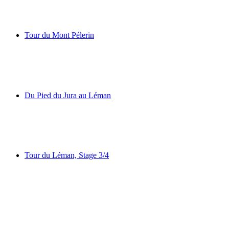
Herzroute
Tour du Mont Pélerin
Tour du Mont Pélerin
Du Pied du Jura au Léman
Du Pied du Jura au Léman
Tour du Léman, Stage 3/4
Tour du Léman, Stage 3/4
Unterwegs: Pässe & Panoramazüge