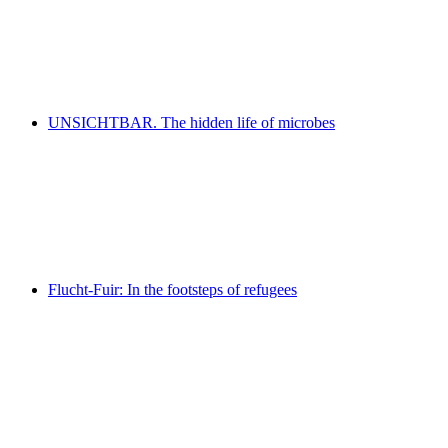
INVISIBLES. The hidden life of microbes
Frei zugänglich
UNSICHTBAR. The hidden life of microbes
UNSICHTBAR. The hidden life of microbes
Frei zugänglich
Flucht-Fuir: In the footsteps of refugees
Flucht-Fuir: In the footsteps of refugees
Frei zugänglich