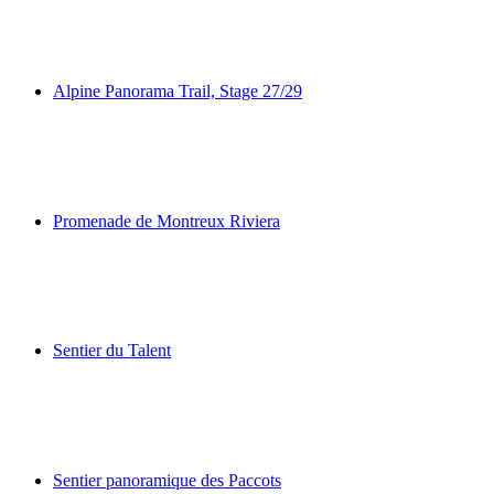
Promenade du Littoral de Morges
Alpine Panorama Trail, Stage 27/29
Alpine Panorama Trail, Stage 27/29
Promenade de Montreux Riviera
Promenade de Montreux Riviera
Sentier du Talent
Sentier du Talent
Sentier panoramique des Paccots