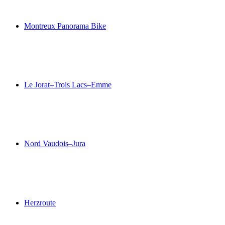
Montreux Panorama Bike
Montreux Panorama Bike
Le Jorat–Trois Lacs–Emme
Le Jorat–Trois Lacs–Emme
Nord Vaudois–Jura
Nord Vaudois–Jura
Herzroute