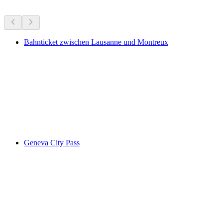
Bahnticket zwischen Lausanne und Montreux
Bahnticket zwischen Lausanne und Montreux
pro Person
ab CHF 27.20
Geneva City Pass
Geneva City Pass
pro Person