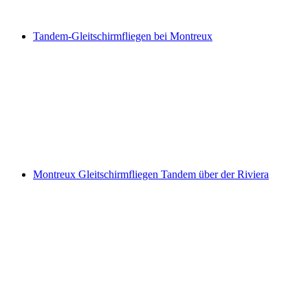
ab CHF 25
Tandem-Gleitschirmfliegen bei Montreux
Tandem-Gleitschirmfliegen bei Montreux
pro Person
ab CHF 190
Montreux Gleitschirmfliegen Tandem über der Riviera
Montreux Gleitschirmfliegen Tandem über der
Riviera
pro Person