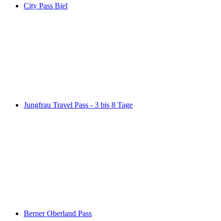
City Pass Biel
City Pass Biel
pro Person
ab CHF 8
Jungfrau Travel Pass - 3 bis 8 Tage
Jungfrau Travel Pass - 3 bis 8 Tage
pro Person
ab CHF 210
Berner Oberland Pass