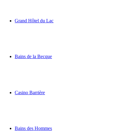
Hôtel des Trois Couronnes
Grand Hôtel du Lac
Grand Hôtel du Lac
Bains de la Becque
Bains de la Becque
Casino Barrière
Casino Barrière
Bains des Hommes