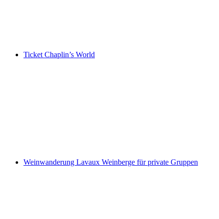
pro Person
ab CHF 20
Ticket Chaplin’s World
Ticket Chaplin’s World
pro Person
ab CHF 30
Weinwanderung Lavaux Weinberge für private Gruppen
Weinwanderung Lavaux Weinberge für private
Gruppen