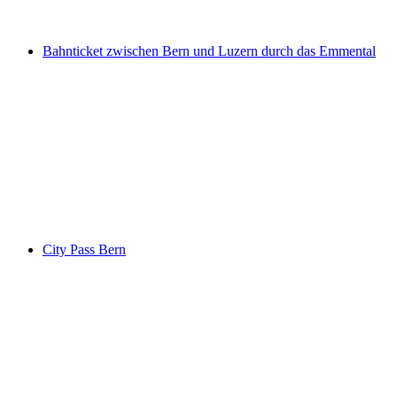
ab CHF 30
Bahnticket zwischen Bern und Luzern durch das Emmental
Bahnticket zwischen Bern und Luzern durch
das Emmental
pro Person
ab CHF 37
City Pass Bern
City Pass Bern
pro Person