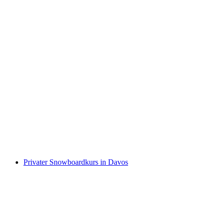
Private Skischule für Kinder und Jugendliche
in Lenzerheide
pro Person
ab CHF 420
Privater Snowboardkurs in Davos