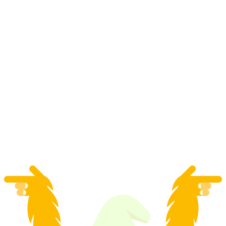
Private Skischule für Kinder und Jugendliche
in Arosa
pro Person
ab CHF 210