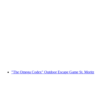
"The Omega Codex" Outdoor Escape Game
Aarau
pro Person
ab CHF 14
"The Omega Codex" Outdoor Escape Game St. Moritz