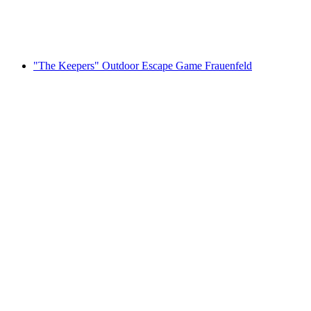
pro Person
ab CHF 14
"The Keepers" Outdoor Escape Game Frauenfeld