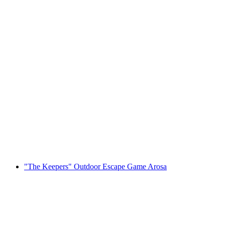
"The Keepers" Outdoor Escape Game
Frauenfeld
pro Person
ab CHF 14
"The Keepers" Outdoor Escape Game Arosa