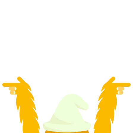
Snowtubing in Leysin ab Gstaad oder
Rougemont
pro Person
ab CHF 490