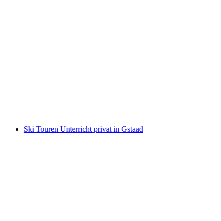
Klettern und Klettersteig mit Bergführer in
Gstaad und Rougemont
pro Person
ab CHF 750
Ski Touren Unterricht privat in Gstaad