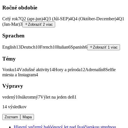
Ročné obdobie
Celý rok
7
Q2 (apr-jun)
4
Q3 (Júl-SEP)
4
Q4 (Október-December)
4
Q1
(Jan-Mar)
3
Zobraziť 2 viac
Sprachen
English
13
Deutsch
10
French
10
Italian
6
Spanish
6
Zobraziť 1 viac
Témy
Vonku
14
Vzdušné aktivity
14
Hory a príroda
12
Adrenalín
8
Selfie
miesta a Instagram
4
Výpravy
vedený
10
súkromný
7
Výlet na jeden deň
1
14 výsledkov
Zoznam
Mapa
Hlavný večerný balóónový let nad švajčiarskou strednou