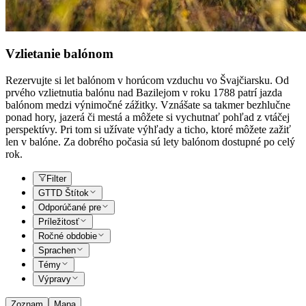
Vzlietanie balónom
Rezervujte si let balónom v horúcom vzduchu vo Švajčiarsku. Od
prvého vzlietnutia balónu nad Bazilejom v roku 1788 patrí jazda
balónom medzi výnimočné zážitky. Vznášate sa takmer bezhlučne
ponad hory, jazerá či mestá a môžete si vychutnať pohľad z vtáčej
perspektívy. Pri tom si užívate výhľady a ticho, ktoré môžete zažiť
len v balóne. Za dobrého počasia sú lety balónom dostupné po celý
rok.
Filter
GTTD Štítok
Odporúčané pre
Príležitosť
Ročné obdobie
Sprachen
Témy
Výpravy
Zoznam
Mapa