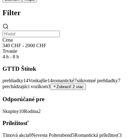
Filter
Cena
340 CHF - 2000 CHF
Trvanie
4 h - 8 h
GTTD Štítok
prehliadky
14
Vonkajšie
14
romantické
7
súkromné prehliadky
7
prechádzajúci vozíkom
3
Zobraziť 2 viac
Odporúčané pre
Skupiny
10
Rodina
2
Príležitosť
Tímová akcia
9
Nevesta Polterabend
5
Romantická príležitosť
3