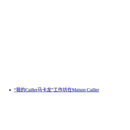
“甜酒与巧克力”工作坊 Maison Cailler
每人
起 CNY 607
“我的Cailler马卡龙”工作坊在Maison Cailler