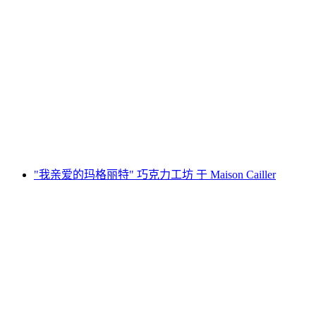
"我的克拉拉巧克力" 在凯莱尔之家工作坊
每人
起 CNY 823
"我亲爱的玛格丽特" 巧克力工坊 于 Maison Cailler