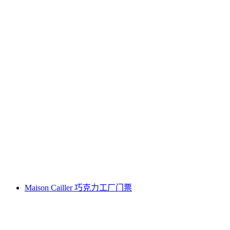
"巧克力冠军"工作坊梅松凯利尔
每人
起 CNY 260
Maison Cailler 巧克力工厂门票