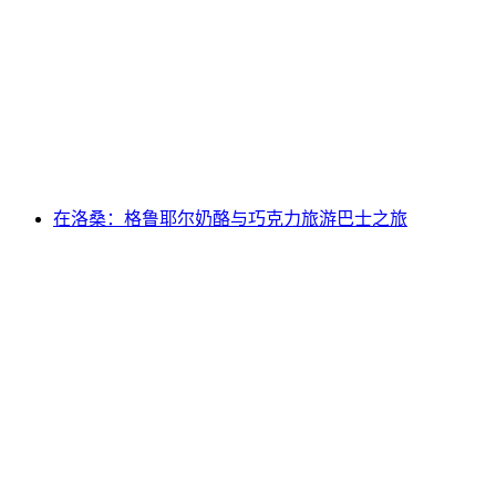
从日内瓦出发：前往格鲁耶尔的日间旅行，参
观奶酪工厂和巧克力工厂
每人
起 CNY 1819
在洛桑：格鲁耶尔奶酪与巧克力旅游巴士之旅