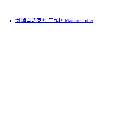
起 CNY 434
“甜酒与巧克力”工作坊 Maison Cailler