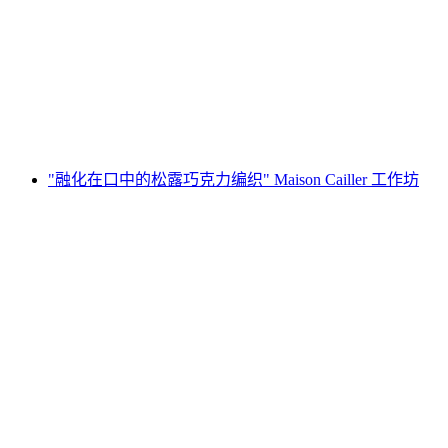
每人
起 CNY 148
"融化在口中的松露巧克力编织" Maison Cailler 工作坊