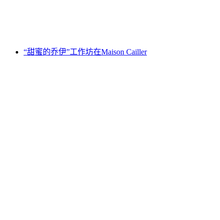
每人
起 CNY 823
“甜蜜的乔伊”工作坊在Maison Cailler