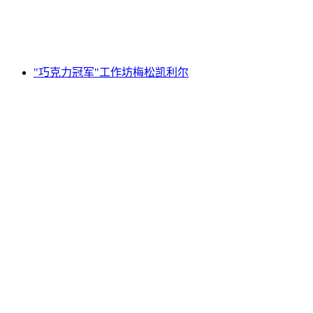
每人
起 CNY 390
"巧克力冠军"工作坊梅松凯利尔