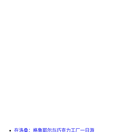
在洛桑：格鲁耶尔奶酪与巧克力旅游巴士之旅
每人
起 CNY 1170
在洛桑：格鲁耶尔与巧克力工厂一日游