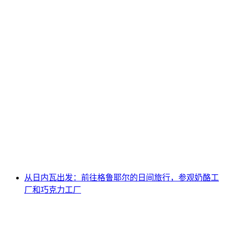
“甜蜜的乔伊”工作坊在Maison Cailler
每人
起 CNY 390
从日内瓦出发：前往格鲁耶尔的日间旅行，参观奶酪工
厂和巧克力工厂