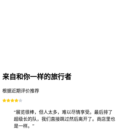
在洛桑：格鲁耶尔与巧克力工厂一日游
每人
起 CNY 1170
来自和你一样的旅行者
根据近期评价推荐
“展览很棒，但人太多，难以尽情享受。最后排了
超级长的队，我们直接跳过然后离开了。商店里也
是一样。”