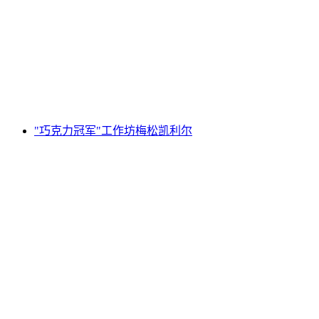
厂工作坊
每人
起 CNY 390
"巧克力冠军"工作坊梅松凯利尔