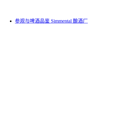
起 CNY 165
参观与啤酒品鉴 Simmental 酿酒厂