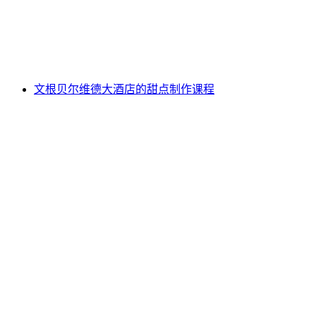
每人
起 CNY 148
文根贝尔维德大酒店的甜点制作课程