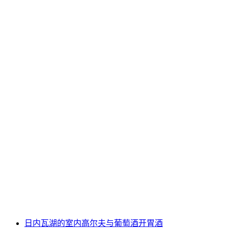
"火焰厨房" 私人火上烹饪
每人
起 CNY 1041
日内瓦湖的室内高尔夫与葡萄酒开胃酒