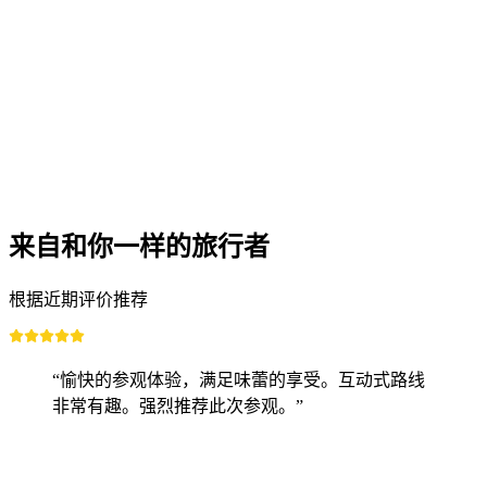
在阿尔卑斯山牧场漫步，尽情品尝Raclette的美
味
每人
起 CNY 971
来自和你一样的旅行者
根据近期评价推荐
“愉快的参观体验，满足味蕾的享受。互动式路线
非常有趣。强烈推荐此次参观。”