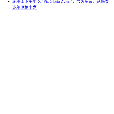
施尔山下午小吃 "Piz Gloria Zvieri"，含火车票，从施泰
克尔贝格出发