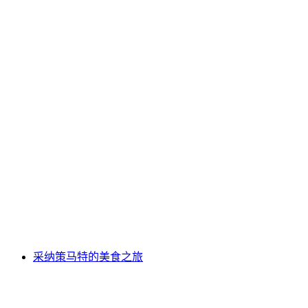
文根贝尔维德大酒店的甜点制作课程
每人
起 CNY 2168
采纳策马特的美食之旅