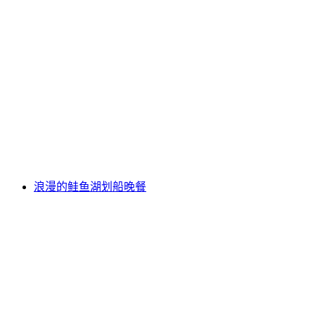
施尔山下午小吃 "Piz Gloria Zvieri"，含火车
票，从施泰克尔贝格出发
每人
起 CNY 1049
浪漫的鲑鱼湖划船晚餐