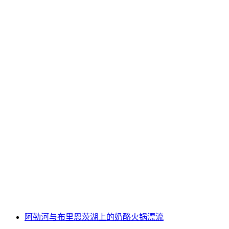
日内瓦湖的室内高尔夫与葡萄酒开胃酒
每人
起 CNY 1561
阿勒河与布里恩茨湖上的奶酪火锅漂流