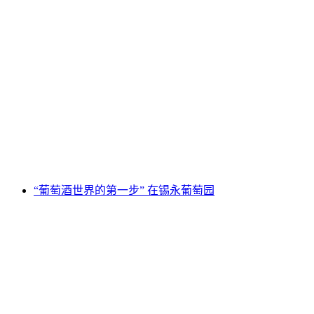
在克朗斯蒙塔纳葡萄园散步并品酒
每人
起 CNY 503
“葡萄酒世界的第一步” 在锡永葡萄园