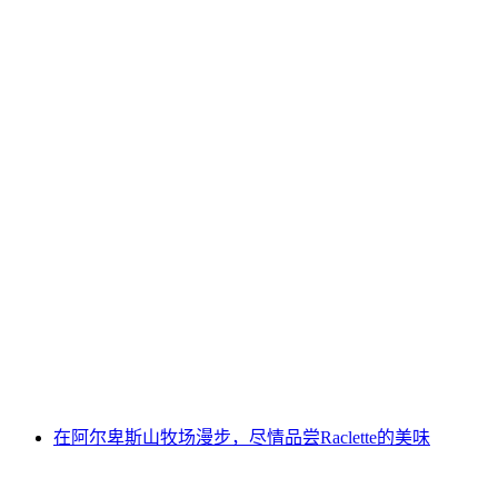
伯尔尼高地通行证
每人
起 CNY 2081
在阿尔卑斯山牧场漫步，尽情品尝Raclette的美味