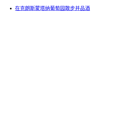
在克朗斯蒙塔纳葡萄园散步并品酒