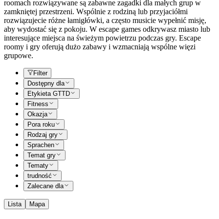
roomach rozwiązywane są zabawne zagadki dla małych grup w
zamkniętej przestrzeni. Wspólnie z rodziną lub przyjaciółmi
rozwiązujecie różne łamigłówki, a często musicie wypełnić misję,
aby wydostać się z pokoju. W escape games odkrywasz miasto lub
interesujące miejsca na świeżym powietrzu podczas gry. Escape
roomy i gry oferują dużo zabawy i wzmacniają wspólne więzi
grupowe.
Filter
Dostępny dla
Etykieta GTTD
Fitness
Okazja
Pora roku
Rodzaj gry
Sprachen
Temat gry
Tematy
trudność
Zalecane dla
Lista
Mapa