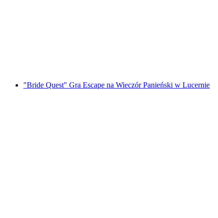
w Lucernie
za osobę
od PLN 182
"Bride Quest" Gra Escape na Wieczór Panieński w Lucernie