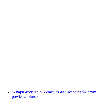
"Znajdź kod: Thurgauerskie legendy"
Outdoor Escape Game Frauenfeld
za osobę
od PLN 192
"Znajdź-kod: Anioł Zemsty" Gra Escape na świeżym
powietrzu Sursee