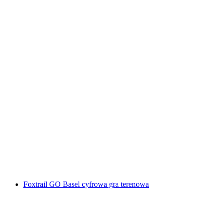
"Ucieczka z więzienia" Escape Room Luzern
za osobę
od PLN 479
Foxtrail GO Basel cyfrowa gra terenowa