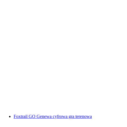
„Spisek" Escape Game w Sursee
za osobę
od PLN 182
Foxtrail GO Genewa cyfrowa gra terenowa