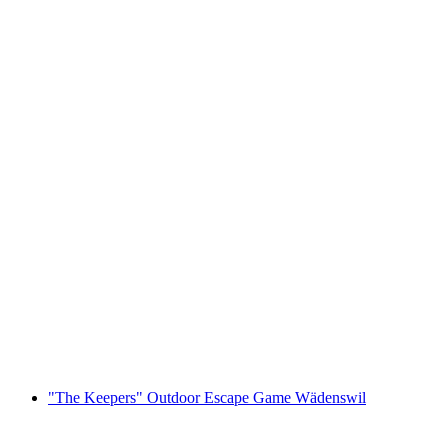
Foxtrail GO Montreux cyfrowa gra terenowa
za osobę
od PLN 91
"The Keepers" Outdoor Escape Game Wädenswil