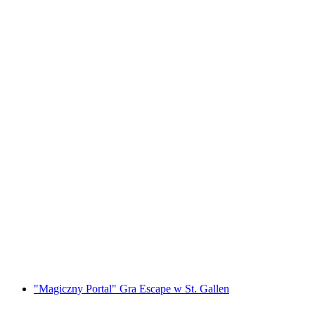
"Bride Quest" Gra Escape na Wieczór
Panieński w Lucernie
za osobę
od PLN 1196
"Magiczny Portal" Gra Escape w St. Gallen