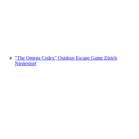
"The Keepers" Outdoor Escape Game
Wädenswil
za osobę
od PLN 67
"The Omega Codex" Outdoor Escape Game Zürich
Niederdorf