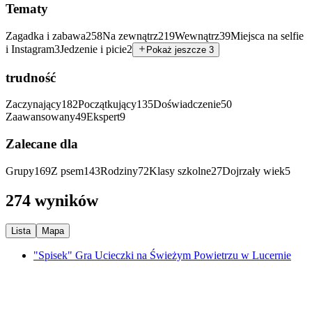
Tematy
Zagadka i zabawa
258
Na zewnątrz
219
Wewnątrz
39
Miejsca na selfie
i Instagram
3
Jedzenie i picie
2
Pokaż jeszcze 3
trudność
Zaczynający
182
Początkujący
135
Doświadczenie
50
Zaawansowany
49
Ekspert
9
Zalecane dla
Grupy
169
Z psem
143
Rodziny
72
Klasy szkolne
27
Dojrzały wiek
5
274 wyników
Lista
Mapa
"Spisek" Gra Ucieczki na Świeżym Powietrzu w Lucernie