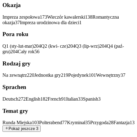
Okazja
Impreza zespołowa
173
Wieczór kawalerski
138
Romantyczna
okazja
37
Impreza urodzinowa dla dzieci
1
Pora roku
Q1 (sty-lut-mar)
204
Q2 (kwi- cze)
204
Q3 (lip-wrz)
204
Q4 (paź-
gru)
204
Cały rok
56
Rodzaj gry
Na zewnątrz
220
Jednostka gry
219
Pojedynek
101
Wewnętrzny
37
Sprachen
Deutsch
272
English
182
French
91
Italian
33
Spanish
3
Temat gry
Runda Miejska
103
Polterabend
77
Kryminał
35
Przygoda
28
Fantazja
13
Pokaż jeszcze 3