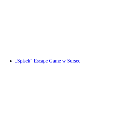
"Magiczny Portal" Gra Escape w St. Gallen
za osobę
od PLN 479
„Spisek" Escape Game w Sursee