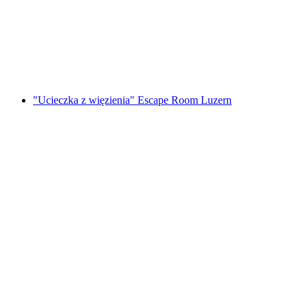
Foxtrail GO Genewa cyfrowa gra terenowa
za osobę
od PLN 91
"Ucieczka z więzienia" Escape Room Luzern