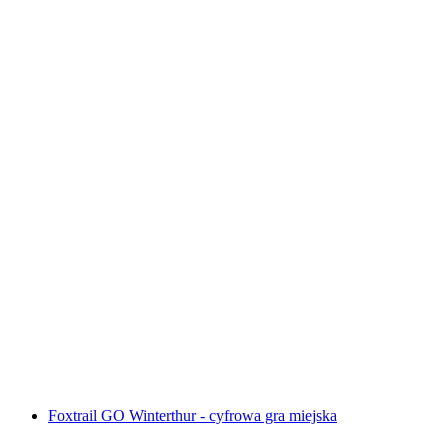
Interaktywna gra w poszukiwaniu skarbów w
Montreux za pomocą smartfona
za osobę
od PLN 48
Foxtrail GO Winterthur - cyfrowa gra miejska