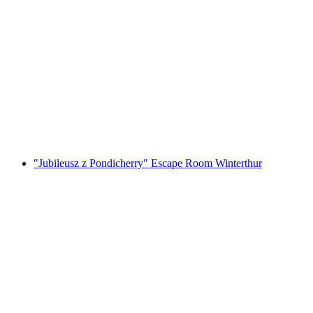
Foxtrail GO Locarno cyfrowa gra miejska
za osobę
od PLN 91
"Jubileusz z Pondicherry" Escape Room Winterthur