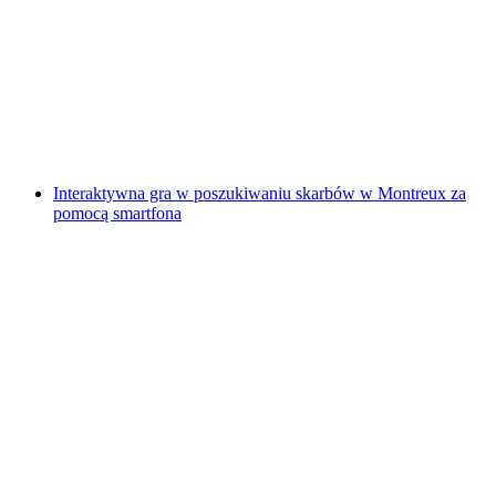
"Znajdź-kod: Anioł Zemsty" Gra Escape na
świeżym powietrzu Sursee
za osobę
od PLN 192
Interaktywna gra w poszukiwaniu skarbów w Montreux za
pomocą smartfona