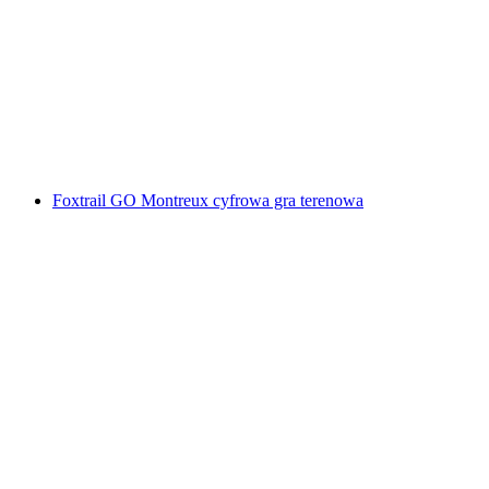
Foxtrail GO Winterthur - cyfrowa gra miejska
za osobę
od PLN 91
Foxtrail GO Montreux cyfrowa gra terenowa