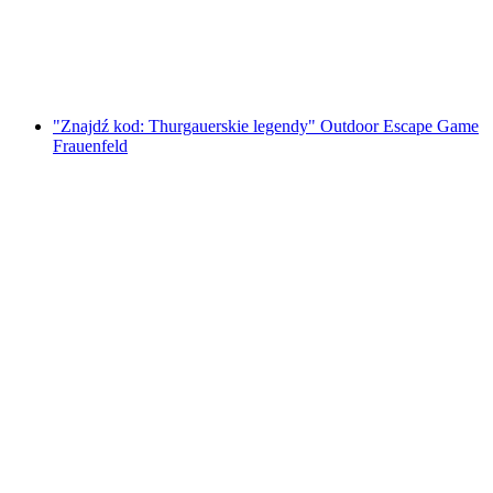
za osobę
od PLN 91
"Znajdź kod: Thurgauerskie legendy" Outdoor Escape Game
Frauenfeld