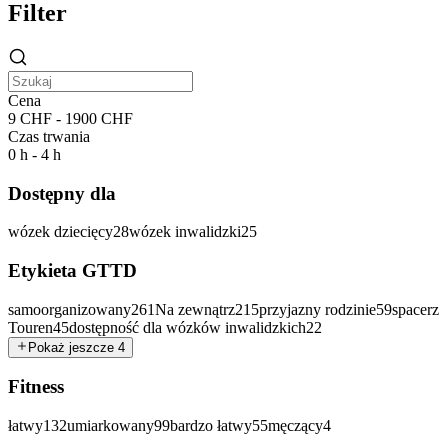
Filter
Cena
9 CHF - 1900 CHF
Czas trwania
0 h - 4 h
Dostępny dla
wózek dziecięcy
28
wózek inwalidzki
25
Etykieta GTTD
samoorganizowany
261
Na zewnątrz
215
przyjazny rodzinie
59
spacerz
Touren
45
dostępność dla wózków inwalidzkich
22
Pokaż jeszcze 4
Fitness
łatwy
132
umiarkowany
99
bardzo łatwy
55
męczący
4