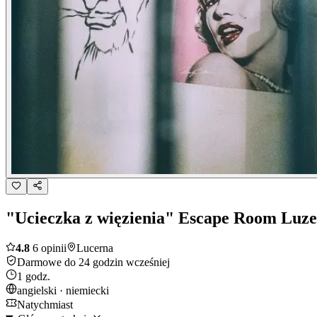
"Ucieczka z więzienia" Escape Room Luz
4.8
6 opinii
Lucerna
Darmowe do 24 godzin wcześniej
1 godz.
angielski · niemiecki
Natychmiast