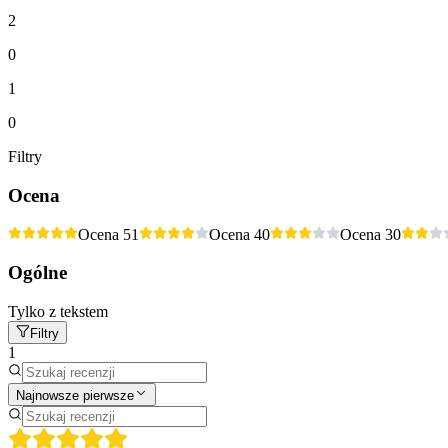
2
0
1
0
Filtry
Ocena
Ocena 5
1
Ocena 4
0
Ocena 3
0
Ogólne
Tylko z tekstem
Filtry
1
Najnowsze pierwsze