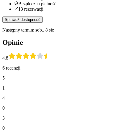
Bezpieczna płatność
13 rezerwacji
Sprawdź dostępność
Następny termin: sob., 8 sie
Opinie
4.8
6 recenzji
5
1
4
0
3
0