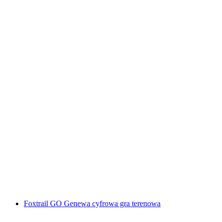
„Spisek" Escape Game w Sursee
za osobę
od PLN 182
Foxtrail GO Genewa cyfrowa gra terenowa