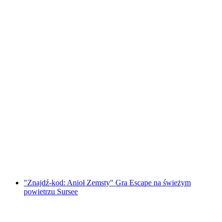
"Znajdź kod: Thurgauerskie legendy"
Outdoor Escape Game Frauenfeld
za osobę
od PLN 192
"Znajdź-kod: Anioł Zemsty" Gra Escape na świeżym
powietrzu Sursee