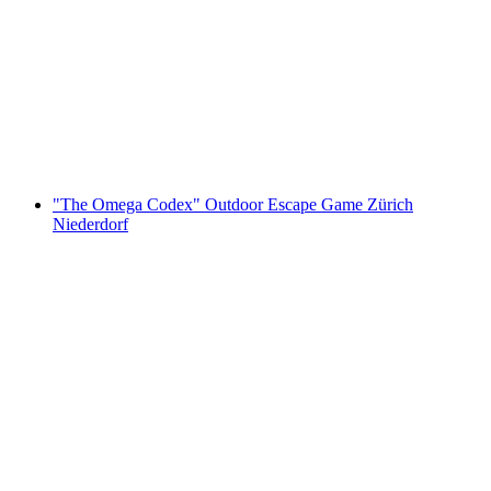
"The Keepers" Outdoor Escape Game
Wädenswil
za osobę
od PLN 67
"The Omega Codex" Outdoor Escape Game Zürich
Niederdorf