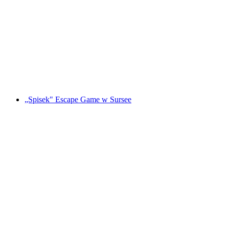
"Magiczny Portal" Gra Escape w St. Gallen
za osobę
od PLN 479
„Spisek" Escape Game w Sursee