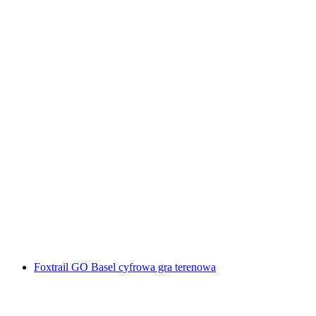
"Ucieczka z więzienia" Escape Room Luzern
za osobę
od PLN 479
Foxtrail GO Basel cyfrowa gra terenowa