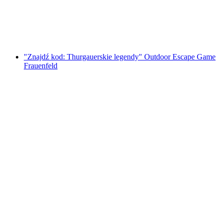
za osobę
od PLN 91
"Znajdź kod: Thurgauerskie legendy" Outdoor Escape Game
Frauenfeld