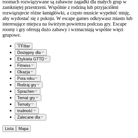
roomach rozwiązywane są zabawne zagadki dla małych grup w
zamkniętej przestrzeni. Wspólnie z rodziną lub przyjaciółmi
rozwiązujecie różne łamigłówki, a często musicie wypełnić misję,
aby wydostać się z pokoju. W escape games odkrywasz miasto lub
interesujące miejsca na świeżym powietrzu podczas gry. Escape
roomy i gry oferują dużo zabawy i wzmacniają wspólne więzi
grupowe.
Filter
Dostępny dla
Etykieta GTTD
Fitness
Okazja
Pora roku
Rodzaj gry
Sprachen
Temat gry
Tematy
trudność
Zalecane dla
Lista
Mapa