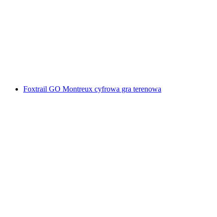
Foxtrail GO Winterthur - cyfrowa gra miejska
za osobę
od PLN 91
Foxtrail GO Montreux cyfrowa gra terenowa