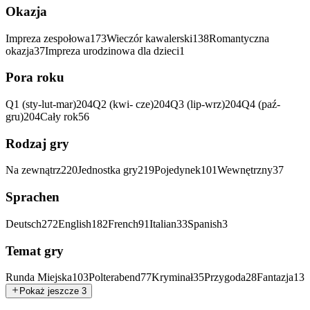
Okazja
Impreza zespołowa
173
Wieczór kawalerski
138
Romantyczna
okazja
37
Impreza urodzinowa dla dzieci
1
Pora roku
Q1 (sty-lut-mar)
204
Q2 (kwi- cze)
204
Q3 (lip-wrz)
204
Q4 (paź-
gru)
204
Cały rok
56
Rodzaj gry
Na zewnątrz
220
Jednostka gry
219
Pojedynek
101
Wewnętrzny
37
Sprachen
Deutsch
272
English
182
French
91
Italian
33
Spanish
3
Temat gry
Runda Miejska
103
Polterabend
77
Kryminał
35
Przygoda
28
Fantazja
13
Pokaż jeszcze 3