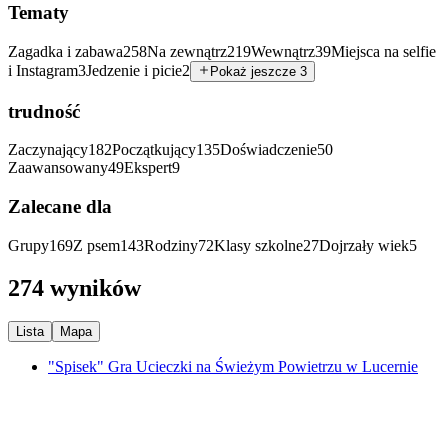
Tematy
Zagadka i zabawa
258
Na zewnątrz
219
Wewnątrz
39
Miejsca na selfie
i Instagram
3
Jedzenie i picie
2
Pokaż jeszcze 3
trudność
Zaczynający
182
Początkujący
135
Doświadczenie
50
Zaawansowany
49
Ekspert
9
Zalecane dla
Grupy
169
Z psem
143
Rodziny
72
Klasy szkolne
27
Dojrzały wiek
5
274 wyników
Lista
Mapa
"Spisek" Gra Ucieczki na Świeżym Powietrzu w Lucernie