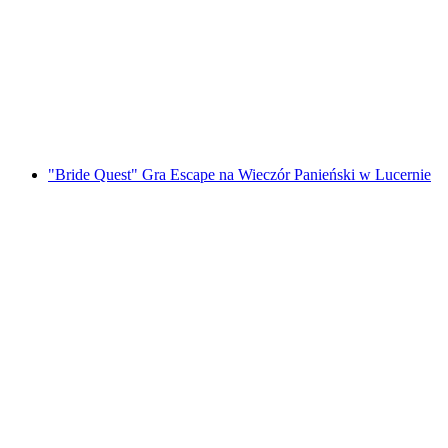
w Lucernie
za osobę
od PLN 182
"Bride Quest" Gra Escape na Wieczór Panieński w Lucernie