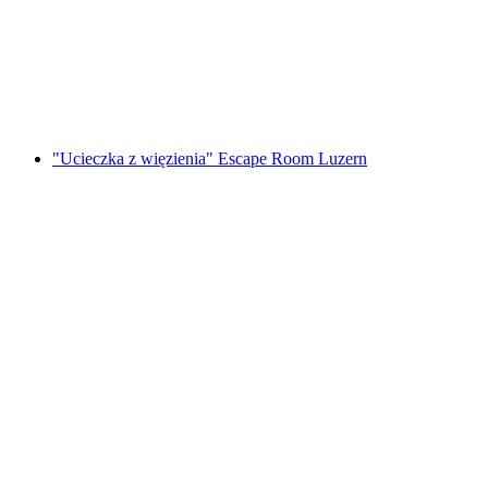
Foxtrail GO Genewa cyfrowa gra terenowa
za osobę
od PLN 91
"Ucieczka z więzienia" Escape Room Luzern