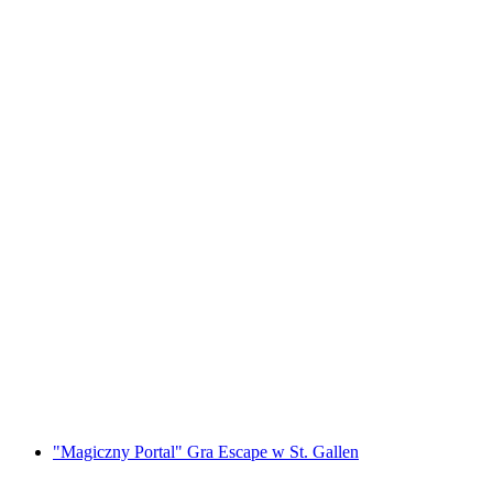
"Bride Quest" Gra Escape na Wieczór
Panieński w Lucernie
za osobę
od PLN 1196
"Magiczny Portal" Gra Escape w St. Gallen