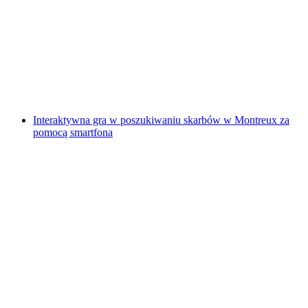
"Znajdź-kod: Anioł Zemsty" Gra Escape na
świeżym powietrzu Sursee
za osobę
od PLN 192
Interaktywna gra w poszukiwaniu skarbów w Montreux za
pomocą smartfona