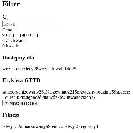
Filter
Cena
9 CHF - 1900 CHF
Czas trwania
0 h - 4 h
Dostępny dla
wózek dziecięcy
28
wózek inwalidzki
25
Etykieta GTTD
samoorganizowany
261
Na zewnątrz
215
przyjazny rodzinie
59
spacerz
Touren
45
dostępność dla wózków inwalidzkich
22
Pokaż jeszcze 4
Fitness
łatwy
132
umiarkowany
99
bardzo łatwy
55
męczący
4