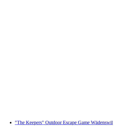
Foxtrail GO Montreux cyfrowa gra terenowa
za osobę
od PLN 91
"The Keepers" Outdoor Escape Game Wädenswil