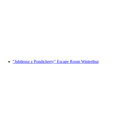
Foxtrail GO Locarno cyfrowa gra miejska
za osobę
od PLN 91
"Jubileusz z Pondicherry" Escape Room Winterthur