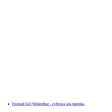
Interaktywna gra w poszukiwaniu skarbów w
Montreux za pomocą smartfona
za osobę
od PLN 48
Foxtrail GO Winterthur - cyfrowa gra miejska