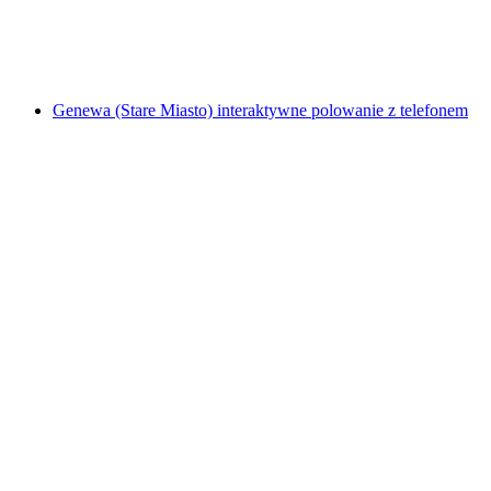
za osobę
od PLN 91
Genewa (Stare Miasto) interaktywne polowanie z telefonem