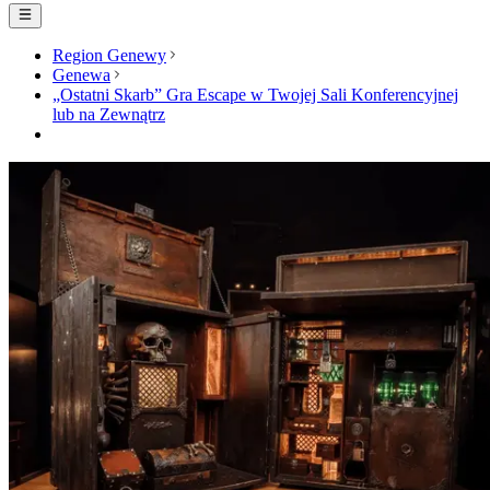
Region Genewy
Genewa
„Ostatni Skarb” Gra Escape w Twojej Sali Konferencyjnej
lub na Zewnątrz