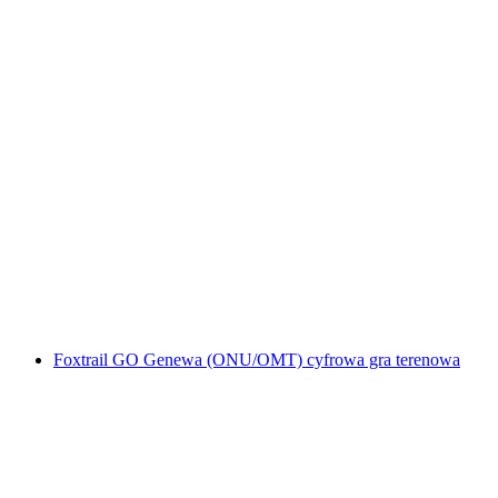
Genewa (Stare Miasto) interaktywne polowanie
z telefonem
za osobę
od PLN 48
Foxtrail GO Genewa (ONU/OMT) cyfrowa gra terenowa