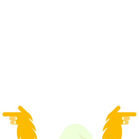
"Znajdź kod: Zhakowany" gra terenowa
Escape Genewa
za osobę
od PLN 228