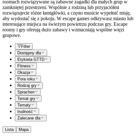
roomach rozwiązywane są zabawne zagadki dla małych grup w
zamkniętej przestrzeni. Wspólnie z rodziną lub przyjaciółmi
rozwiązujecie różne łamigłówki, a często musicie wypełnić misję,
aby wydostać się z pokoju. W escape games odkrywasz miasto lub
interesujące miejsca na świeżym powietrzu podczas gry. Escape
roomy i gry oferują dużo zabawy i wzmacniają wspólne więzi
grupowe.
Filter
Dostępny dla
Etykieta GTTD
Fitness
Okazja
Pora roku
Rodzaj gry
Sprachen
Temat gry
Tematy
trudność
Zalecane dla
Lista
Mapa