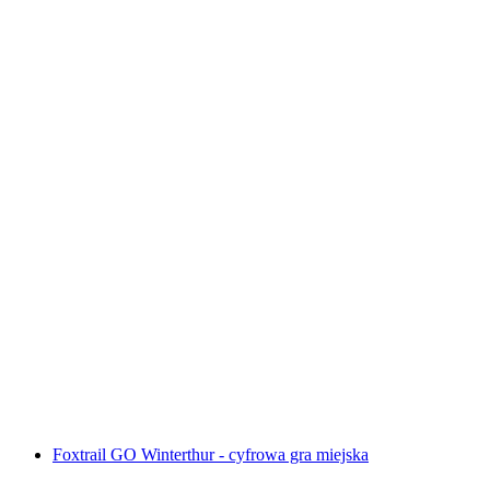
Interaktywna gra w poszukiwaniu skarbów w
Montreux za pomocą smartfona
za osobę
od PLN 48
Foxtrail GO Winterthur - cyfrowa gra miejska