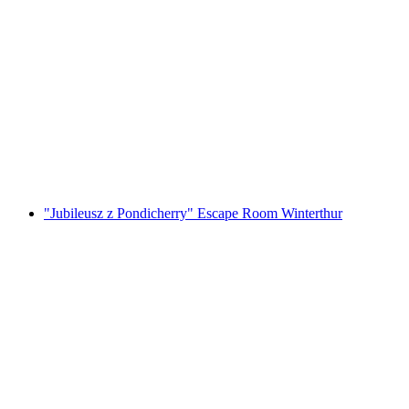
Foxtrail GO Locarno cyfrowa gra miejska
za osobę
od PLN 91
"Jubileusz z Pondicherry" Escape Room Winterthur