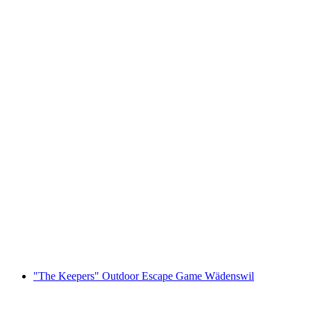
Foxtrail GO Montreux cyfrowa gra terenowa
za osobę
od PLN 91
"The Keepers" Outdoor Escape Game Wädenswil