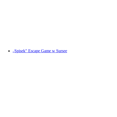
"Magiczny Portal" Gra Escape w St. Gallen
za osobę
od PLN 479
„Spisek" Escape Game w Sursee