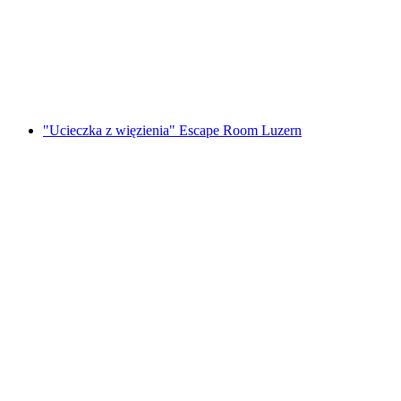
Foxtrail GO Genewa cyfrowa gra terenowa
za osobę
od PLN 91
"Ucieczka z więzienia" Escape Room Luzern