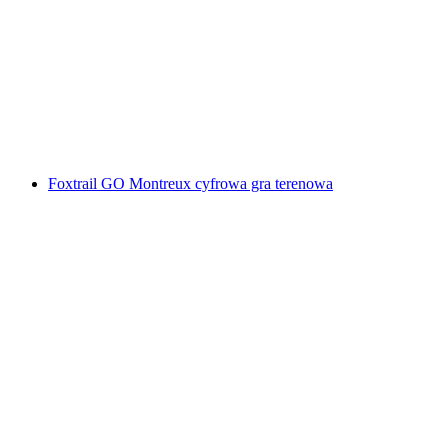
Foxtrail GO Winterthur - cyfrowa gra miejska
za osobę
od PLN 91
Foxtrail GO Montreux cyfrowa gra terenowa