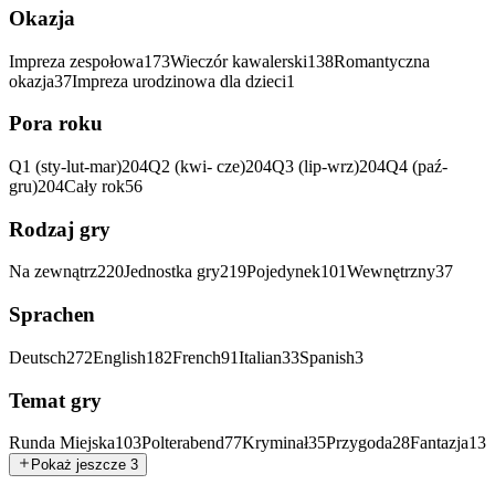
Okazja
Impreza zespołowa
173
Wieczór kawalerski
138
Romantyczna
okazja
37
Impreza urodzinowa dla dzieci
1
Pora roku
Q1 (sty-lut-mar)
204
Q2 (kwi- cze)
204
Q3 (lip-wrz)
204
Q4 (paź-
gru)
204
Cały rok
56
Rodzaj gry
Na zewnątrz
220
Jednostka gry
219
Pojedynek
101
Wewnętrzny
37
Sprachen
Deutsch
272
English
182
French
91
Italian
33
Spanish
3
Temat gry
Runda Miejska
103
Polterabend
77
Kryminał
35
Przygoda
28
Fantazja
13
Pokaż jeszcze 3