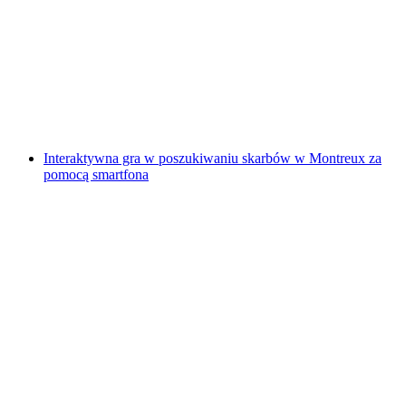
"Znajdź-kod: Anioł Zemsty" Gra Escape na
świeżym powietrzu Sursee
za osobę
od PLN 192
Interaktywna gra w poszukiwaniu skarbów w Montreux za
pomocą smartfona