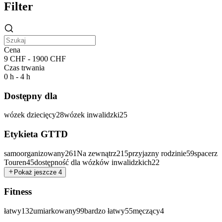
Filter
Cena
9 CHF - 1900 CHF
Czas trwania
0 h - 4 h
Dostępny dla
wózek dziecięcy
28
wózek inwalidzki
25
Etykieta GTTD
samoorganizowany
261
Na zewnątrz
215
przyjazny rodzinie
59
spacerz
Touren
45
dostępność dla wózków inwalidzkich
22
Pokaż jeszcze 4
Fitness
łatwy
132
umiarkowany
99
bardzo łatwy
55
męczący
4