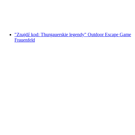
za osobę
od PLN 91
"Znajdź kod: Thurgauerskie legendy" Outdoor Escape Game
Frauenfeld