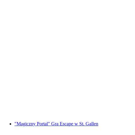
"Bride Quest" Gra Escape na Wieczór
Panieński w Lucernie
za osobę
od PLN 1196
"Magiczny Portal" Gra Escape w St. Gallen