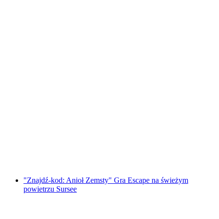
"Znajdź kod: Thurgauerskie legendy"
Outdoor Escape Game Frauenfeld
za osobę
od PLN 192
"Znajdź-kod: Anioł Zemsty" Gra Escape na świeżym
powietrzu Sursee