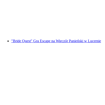
w Lucernie
za osobę
od PLN 182
"Bride Quest" Gra Escape na Wieczór Panieński w Lucernie