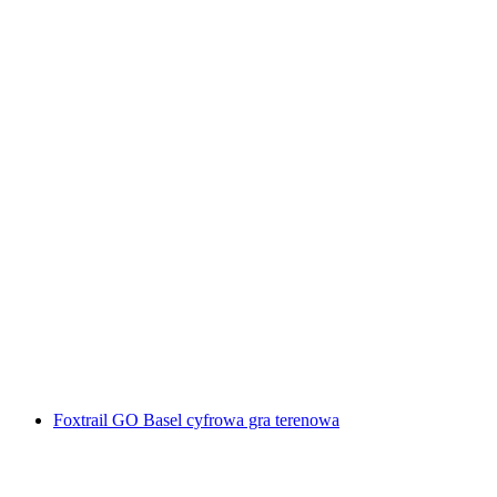
"Ucieczka z więzienia" Escape Room Luzern
za osobę
od PLN 479
Foxtrail GO Basel cyfrowa gra terenowa