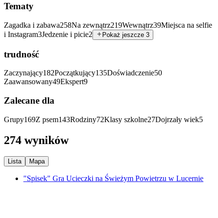
Tematy
Zagadka i zabawa
258
Na zewnątrz
219
Wewnątrz
39
Miejsca na selfie
i Instagram
3
Jedzenie i picie
2
Pokaż jeszcze 3
trudność
Zaczynający
182
Początkujący
135
Doświadczenie
50
Zaawansowany
49
Ekspert
9
Zalecane dla
Grupy
169
Z psem
143
Rodziny
72
Klasy szkolne
27
Dojrzały wiek
5
274 wyników
Lista
Mapa
"Spisek" Gra Ucieczki na Świeżym Powietrzu w Lucernie