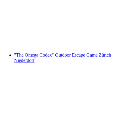
"The Keepers" Outdoor Escape Game
Wädenswil
za osobę
od PLN 67
"The Omega Codex" Outdoor Escape Game Zürich
Niederdorf