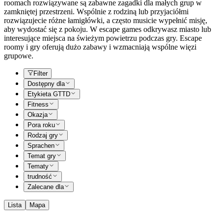
roomach rozwiązywane są zabawne zagadki dla małych grup w
zamkniętej przestrzeni. Wspólnie z rodziną lub przyjaciółmi
rozwiązujecie różne łamigłówki, a często musicie wypełnić misję,
aby wydostać się z pokoju. W escape games odkrywasz miasto lub
interesujące miejsca na świeżym powietrzu podczas gry. Escape
roomy i gry oferują dużo zabawy i wzmacniają wspólne więzi
grupowe.
Filter
Dostępny dla
Etykieta GTTD
Fitness
Okazja
Pora roku
Rodzaj gry
Sprachen
Temat gry
Tematy
trudność
Zalecane dla
Lista
Mapa