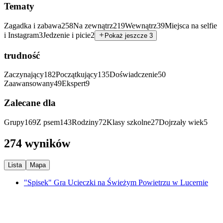
Tematy
Zagadka i zabawa
258
Na zewnątrz
219
Wewnątrz
39
Miejsca na selfie
i Instagram
3
Jedzenie i picie
2
Pokaż jeszcze 3
trudność
Zaczynający
182
Początkujący
135
Doświadczenie
50
Zaawansowany
49
Ekspert
9
Zalecane dla
Grupy
169
Z psem
143
Rodziny
72
Klasy szkolne
27
Dojrzały wiek
5
274 wyników
Lista
Mapa
"Spisek" Gra Ucieczki na Świeżym Powietrzu w Lucernie