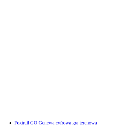
„Spisek" Escape Game w Sursee
za osobę
od PLN 182
Foxtrail GO Genewa cyfrowa gra terenowa