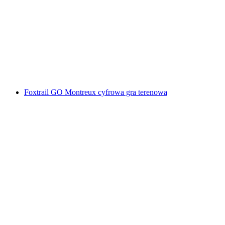
Foxtrail GO Winterthur - cyfrowa gra miejska
za osobę
od PLN 91
Foxtrail GO Montreux cyfrowa gra terenowa