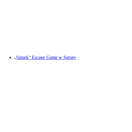
"Magiczny Portal" Gra Escape w St. Gallen
za osobę
od PLN 479
„Spisek" Escape Game w Sursee