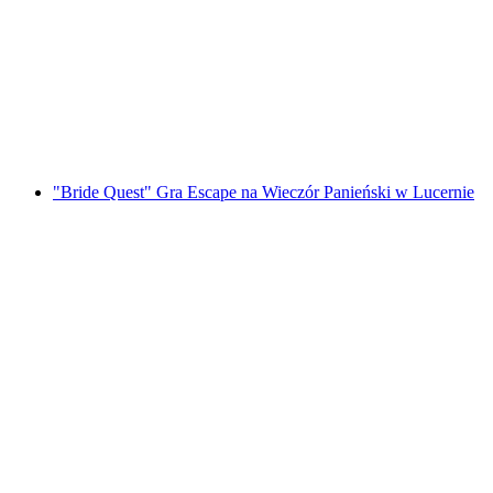
w Lucernie
za osobę
od PLN 182
"Bride Quest" Gra Escape na Wieczór Panieński w Lucernie