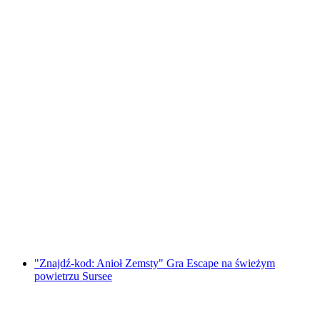
"Znajdź kod: Thurgauerskie legendy"
Outdoor Escape Game Frauenfeld
za osobę
od PLN 192
"Znajdź-kod: Anioł Zemsty" Gra Escape na świeżym
powietrzu Sursee