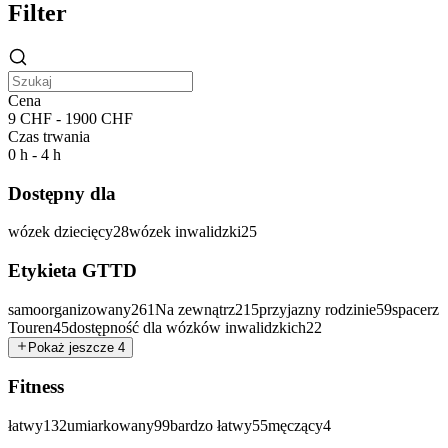
Filter
Cena
9 CHF - 1900 CHF
Czas trwania
0 h - 4 h
Dostępny dla
wózek dziecięcy
28
wózek inwalidzki
25
Etykieta GTTD
samoorganizowany
261
Na zewnątrz
215
przyjazny rodzinie
59
spacerz
Touren
45
dostępność dla wózków inwalidzkich
22
Pokaż jeszcze 4
Fitness
łatwy
132
umiarkowany
99
bardzo łatwy
55
męczący
4