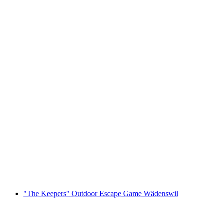
Foxtrail GO Montreux cyfrowa gra terenowa
za osobę
od PLN 91
"The Keepers" Outdoor Escape Game Wädenswil