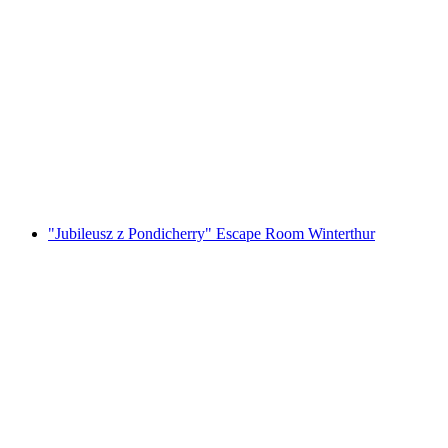
Foxtrail GO Locarno cyfrowa gra miejska
za osobę
od PLN 91
"Jubileusz z Pondicherry" Escape Room Winterthur