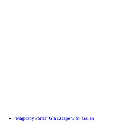
"Bride Quest" Gra Escape na Wieczór
Panieński w Lucernie
za osobę
od PLN 1196
"Magiczny Portal" Gra Escape w St. Gallen