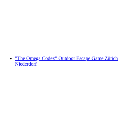
"The Keepers" Outdoor Escape Game
Wädenswil
za osobę
od PLN 67
"The Omega Codex" Outdoor Escape Game Zürich
Niederdorf