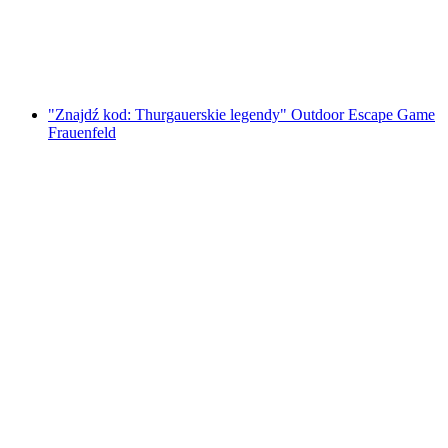
za osobę
od PLN 91
"Znajdź kod: Thurgauerskie legendy" Outdoor Escape Game
Frauenfeld