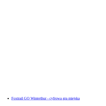
Interaktywna gra w poszukiwaniu skarbów w
Montreux za pomocą smartfona
za osobę
od PLN 48
Foxtrail GO Winterthur - cyfrowa gra miejska