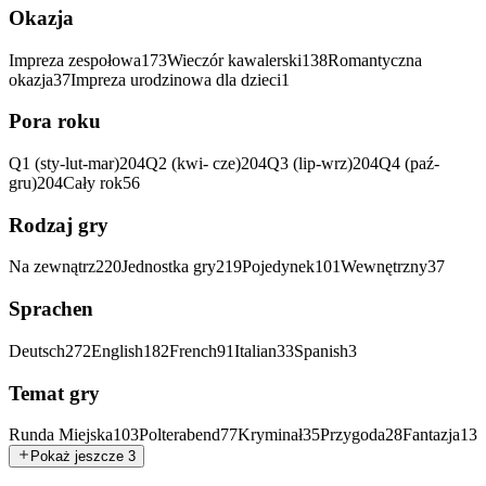
Okazja
Impreza zespołowa
173
Wieczór kawalerski
138
Romantyczna
okazja
37
Impreza urodzinowa dla dzieci
1
Pora roku
Q1 (sty-lut-mar)
204
Q2 (kwi- cze)
204
Q3 (lip-wrz)
204
Q4 (paź-
gru)
204
Cały rok
56
Rodzaj gry
Na zewnątrz
220
Jednostka gry
219
Pojedynek
101
Wewnętrzny
37
Sprachen
Deutsch
272
English
182
French
91
Italian
33
Spanish
3
Temat gry
Runda Miejska
103
Polterabend
77
Kryminał
35
Przygoda
28
Fantazja
13
Pokaż jeszcze 3