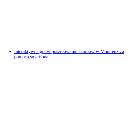
"Znajdź-kod: Anioł Zemsty" Gra Escape na
świeżym powietrzu Sursee
za osobę
od PLN 192
Interaktywna gra w poszukiwaniu skarbów w Montreux za
pomocą smartfona