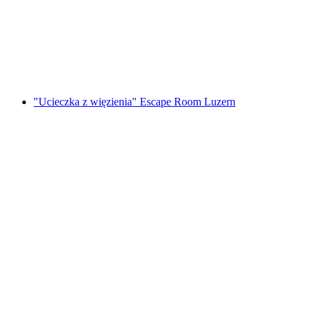
Foxtrail GO Genewa cyfrowa gra terenowa
za osobę
od PLN 91
"Ucieczka z więzienia" Escape Room Luzern