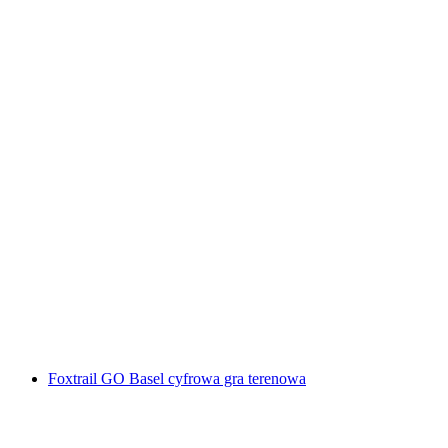
"Ucieczka z więzienia" Escape Room Luzern
za osobę
od PLN 479
Foxtrail GO Basel cyfrowa gra terenowa