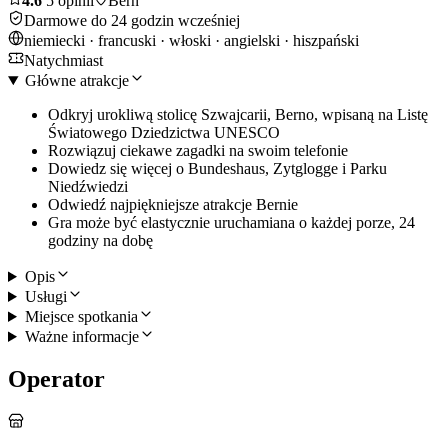
4.6
5 opinii
Bern
Darmowe do 24 godzin wcześniej
niemiecki · francuski · włoski · angielski · hiszpański
Natychmiast
Główne atrakcje
Odkryj urokliwą stolicę Szwajcarii, Berno, wpisaną na Listę
Światowego Dziedzictwa UNESCO
Rozwiązuj ciekawe zagadki na swoim telefonie
Dowiedz się więcej o Bundeshaus, Zytglogge i Parku
Niedźwiedzi
Odwiedź najpiękniejsze atrakcje Bernie
Gra może być elastycznie uruchamiana o każdej porze, 24
godziny na dobę
Opis
Usługi
Miejsce spotkania
Ważne informacje
Operator