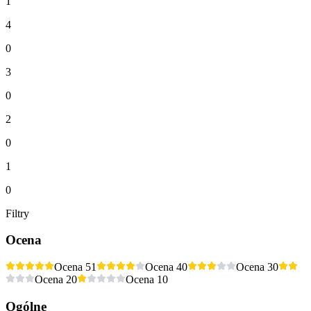
1
4
0
3
0
2
0
1
0
Filtry
Ocena
Ocena 5
1
Ocena 4
0
Ocena 3
0
Ocena 2
0
Ocena 1
0
Ogólne