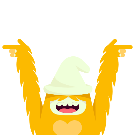
za osobę
od PLN 48