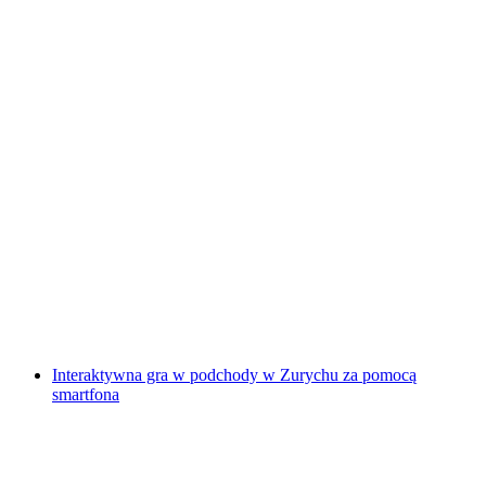
Olten interaktywne poszukiwanie skarbów z
telefonem
za osobę
od PLN 48
Interaktywna gra w podchody w Zurychu za pomocą
smartfona