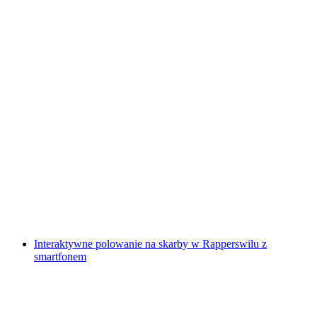
Interlaken interaktywna gra w podchody z
użyciem smartfona
za osobę
od PLN 48
Interaktywne polowanie na skarby w Rapperswilu z
smartfonem