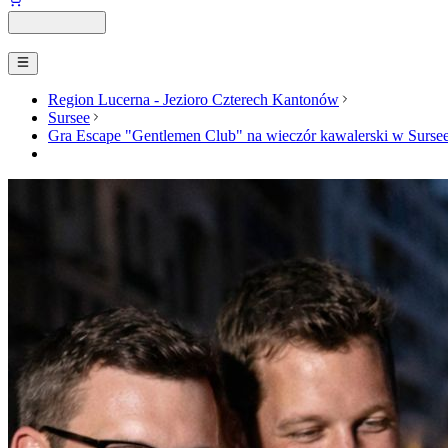
Region Lucerna - Jezioro Czterech Kantonów
Sursee
Gra Escape "Gentlemen Club" na wieczór kawalerski w Surse