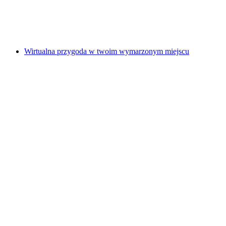
za osobę
od PLN 1196
Wirtualna przygoda w twoim wymarzonym miejscu