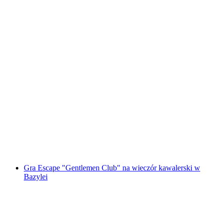
Wirtualna przygoda w twoim wymarzonym
miejscu
za osobę
od PLN 7150
Gra Escape "Gentlemen Club" na wieczór kawalerski w
Bazylei