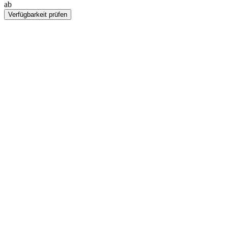
ab
PLN 1196
Verfügbarkeit prüfen