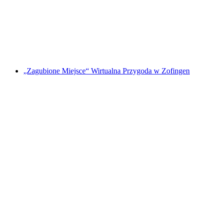
kawalerski w Bazylei
za osobę
od PLN 1196
„Zagubione Miejsce“ Wirtualna Przygoda w Zofingen