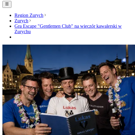
Region Zurych
Zurych
Gra Escape "Gentlemen Club" na wieczór kawalerski w
Zurychu