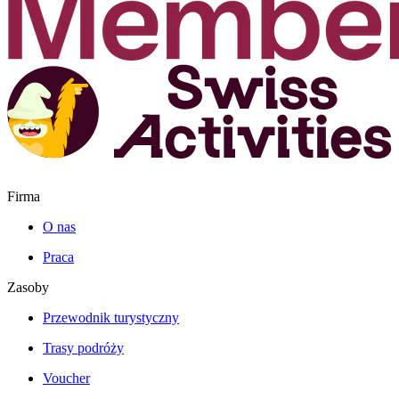
Firma
O nas
Praca
Zasoby
Przewodnik turystyczny
Trasy podróży
Voucher