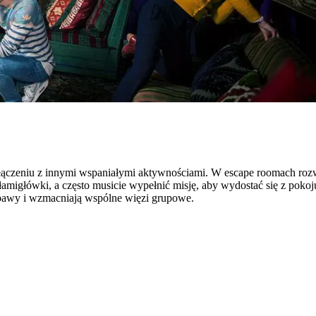
ołączeniu z innymi wspaniałymi aktywnościami. W escape roomach ro
e łamigłówki, a często musicie wypełnić misję, aby wydostać się z poko
abawy i wzmacniają wspólne więzi grupowe.