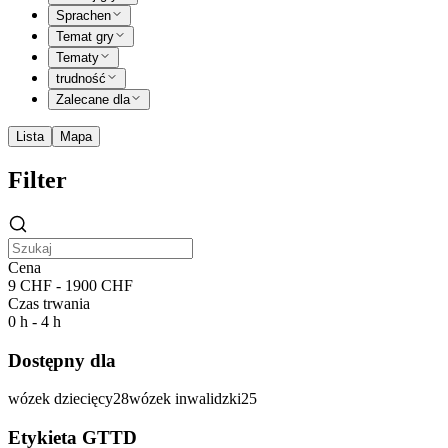
Sprachen
Temat gry
Tematy
trudność
Zalecane dla
Lista
Mapa
Filter
Cena
9 CHF - 1900 CHF
Czas trwania
0 h - 4 h
Dostępny dla
wózek dziecięcy
28
wózek inwalidzki
25
Etykieta GTTD