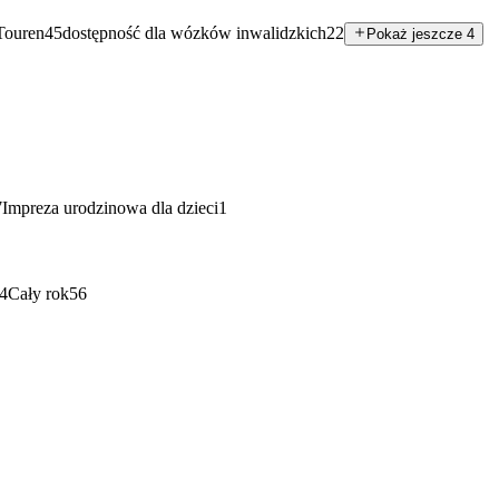
Touren
45
dostępność dla wózków inwalidzkich
22
Pokaż jeszcze 4
7
Impreza urodzinowa dla dzieci
1
4
Cały rok
56