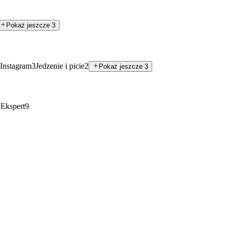
Pokaż jeszcze 3
i Instagram
3
Jedzenie i picie
2
Pokaż jeszcze 3
9
Ekspert
9