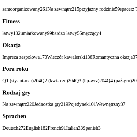
samoorganizowany
261
Na zewnątrz
215
przyjazny rodzinie
59
spacerz 
Fitness
łatwy
132
umiarkowany
99
bardzo łatwy
55
męczący
4
Okazja
Impreza zespołowa
173
Wieczór kawalerski
138
Romantyczna okazja
3
Pora roku
Q1 (sty-lut-mar)
204
Q2 (kwi- cze)
204
Q3 (lip-wrz)
204
Q4 (paź-gru)
20
Rodzaj gry
Na zewnątrz
220
Jednostka gry
219
Pojedynek
101
Wewnętrzny
37
Sprachen
Deutsch
272
English
182
French
91
Italian
33
Spanish
3