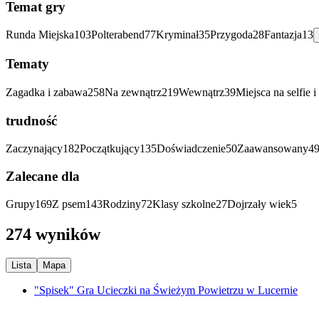
Temat gry
Runda Miejska
103
Polterabend
77
Kryminał
35
Przygoda
28
Fantazja
13
Tematy
Zagadka i zabawa
258
Na zewnątrz
219
Wewnątrz
39
Miejsca na selfie 
trudność
Zaczynający
182
Początkujący
135
Doświadczenie
50
Zaawansowany
4
Zalecane dla
Grupy
169
Z psem
143
Rodziny
72
Klasy szkolne
27
Dojrzały wiek
5
274 wyników
Lista
Mapa
"Spisek" Gra Ucieczki na Świeżym Powietrzu w Lucernie