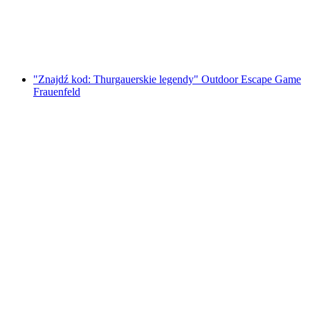
za osobę
od PLN 91
"Znajdź kod: Thurgauerskie legendy" Outdoor Escape Game
Frauenfeld