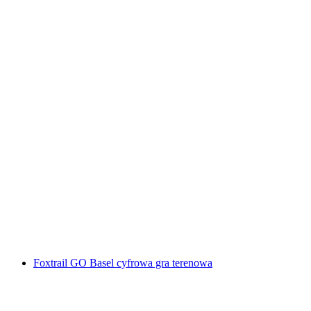
"Ucieczka z więzienia" Escape Room Luzern
za osobę
od PLN 479
Foxtrail GO Basel cyfrowa gra terenowa