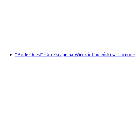
w Lucernie
za osobę
od PLN 182
"Bride Quest" Gra Escape na Wieczór Panieński w Lucernie