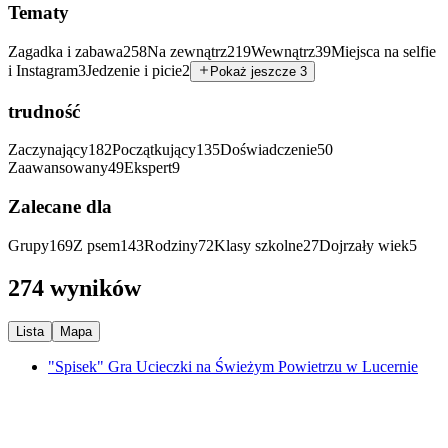
Tematy
Zagadka i zabawa
258
Na zewnątrz
219
Wewnątrz
39
Miejsca na selfie
i Instagram
3
Jedzenie i picie
2
Pokaż jeszcze 3
trudność
Zaczynający
182
Początkujący
135
Doświadczenie
50
Zaawansowany
49
Ekspert
9
Zalecane dla
Grupy
169
Z psem
143
Rodziny
72
Klasy szkolne
27
Dojrzały wiek
5
274 wyników
Lista
Mapa
"Spisek" Gra Ucieczki na Świeżym Powietrzu w Lucernie