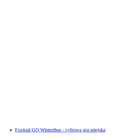
Interaktywna gra w poszukiwaniu skarbów w
Montreux za pomocą smartfona
za osobę
od PLN 48
Foxtrail GO Winterthur - cyfrowa gra miejska