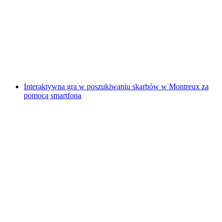
"Znajdź-kod: Anioł Zemsty" Gra Escape na
świeżym powietrzu Sursee
za osobę
od PLN 192
Interaktywna gra w poszukiwaniu skarbów w Montreux za
pomocą smartfona