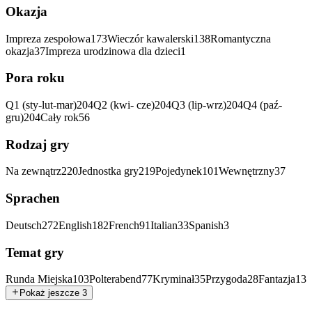
Okazja
Impreza zespołowa
173
Wieczór kawalerski
138
Romantyczna
okazja
37
Impreza urodzinowa dla dzieci
1
Pora roku
Q1 (sty-lut-mar)
204
Q2 (kwi- cze)
204
Q3 (lip-wrz)
204
Q4 (paź-
gru)
204
Cały rok
56
Rodzaj gry
Na zewnątrz
220
Jednostka gry
219
Pojedynek
101
Wewnętrzny
37
Sprachen
Deutsch
272
English
182
French
91
Italian
33
Spanish
3
Temat gry
Runda Miejska
103
Polterabend
77
Kryminał
35
Przygoda
28
Fantazja
13
Pokaż jeszcze 3