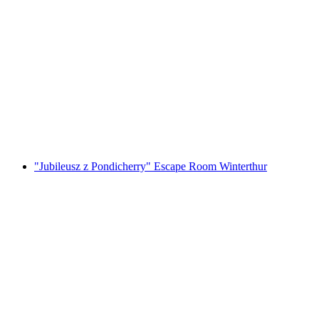
Foxtrail GO Locarno cyfrowa gra miejska
za osobę
od PLN 91
"Jubileusz z Pondicherry" Escape Room Winterthur