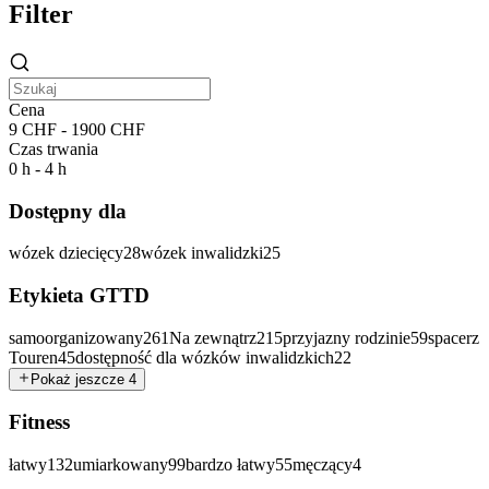
Filter
Cena
9 CHF - 1900 CHF
Czas trwania
0 h - 4 h
Dostępny dla
wózek dziecięcy
28
wózek inwalidzki
25
Etykieta GTTD
samoorganizowany
261
Na zewnątrz
215
przyjazny rodzinie
59
spacerz
Touren
45
dostępność dla wózków inwalidzkich
22
Pokaż jeszcze 4
Fitness
łatwy
132
umiarkowany
99
bardzo łatwy
55
męczący
4