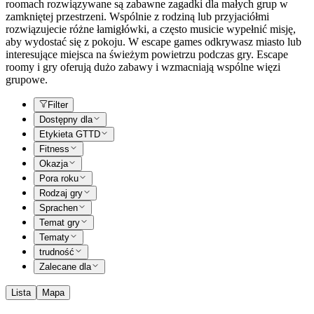
roomach rozwiązywane są zabawne zagadki dla małych grup w
zamkniętej przestrzeni. Wspólnie z rodziną lub przyjaciółmi
rozwiązujecie różne łamigłówki, a często musicie wypełnić misję,
aby wydostać się z pokoju. W escape games odkrywasz miasto lub
interesujące miejsca na świeżym powietrzu podczas gry. Escape
roomy i gry oferują dużo zabawy i wzmacniają wspólne więzi
grupowe.
Filter
Dostępny dla
Etykieta GTTD
Fitness
Okazja
Pora roku
Rodzaj gry
Sprachen
Temat gry
Tematy
trudność
Zalecane dla
Lista
Mapa