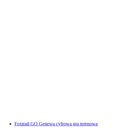
„Spisek" Escape Game w Sursee
za osobę
od PLN 182
Foxtrail GO Genewa cyfrowa gra terenowa