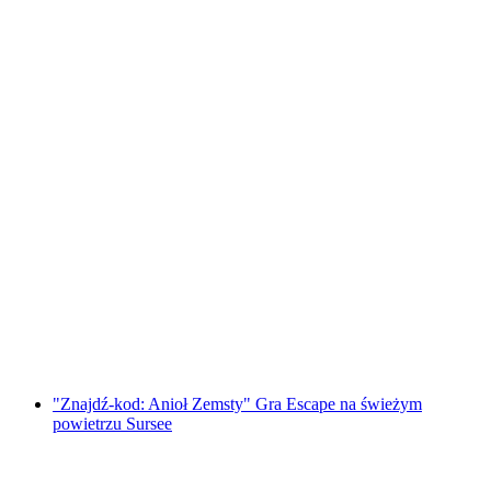
"Znajdź kod: Thurgauerskie legendy"
Outdoor Escape Game Frauenfeld
za osobę
od PLN 192
"Znajdź-kod: Anioł Zemsty" Gra Escape na świeżym
powietrzu Sursee