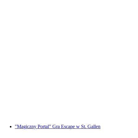
"Bride Quest" Gra Escape na Wieczór
Panieński w Lucernie
za osobę
od PLN 1196
"Magiczny Portal" Gra Escape w St. Gallen