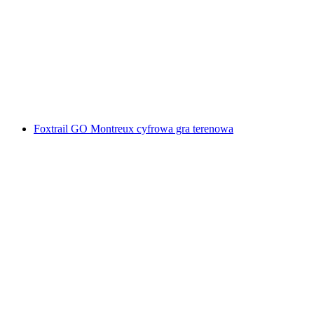
Foxtrail GO Winterthur - cyfrowa gra miejska
za osobę
od PLN 91
Foxtrail GO Montreux cyfrowa gra terenowa