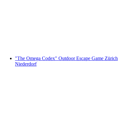
"The Keepers" Outdoor Escape Game
Wädenswil
za osobę
od PLN 67
"The Omega Codex" Outdoor Escape Game Zürich
Niederdorf