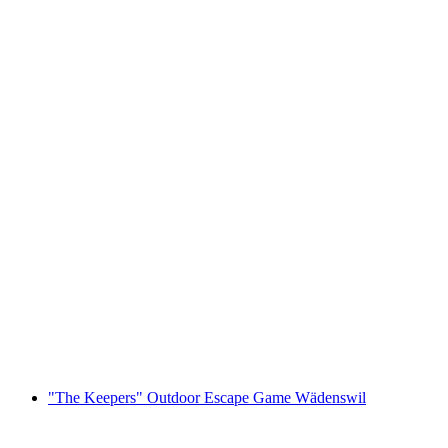
Foxtrail GO Montreux cyfrowa gra terenowa
za osobę
od PLN 91
"The Keepers" Outdoor Escape Game Wädenswil