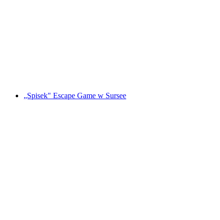
"Magiczny Portal" Gra Escape w St. Gallen
za osobę
od PLN 479
„Spisek" Escape Game w Sursee