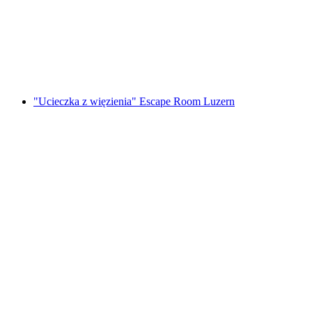
Foxtrail GO Genewa cyfrowa gra terenowa
za osobę
od PLN 91
"Ucieczka z więzienia" Escape Room Luzern