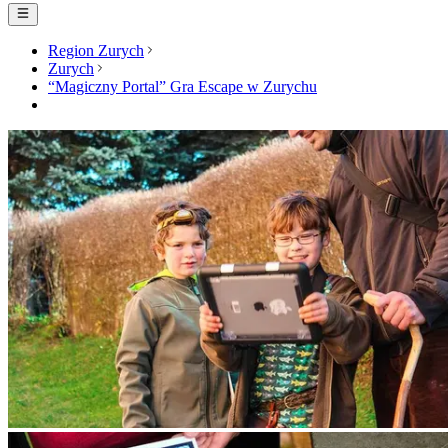
Region Zurych
Zurych
“Magiczny Portal” Gra Escape w Zurychu