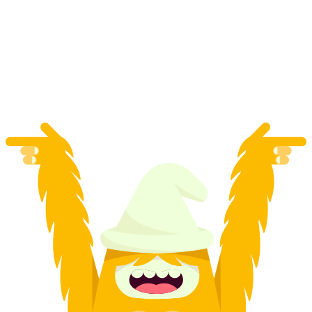
„Operacja Umysłowa” Gra Ucieczki Genewa
za osobę
od PLN 469