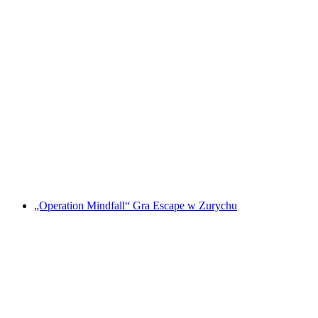
"Operacja Jarmark Świąteczny" Outdoor
Adventure Room Zurych
za osobę
od PLN 235
„Operation Mindfall“ Gra Escape w Zurychu