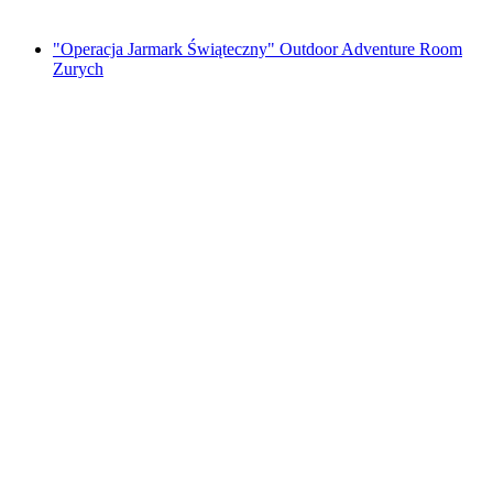
od PLN 187
"Operacja Jarmark Świąteczny" Outdoor Adventure Room
Zurych