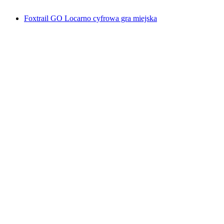
od PLN 48
Foxtrail GO Locarno cyfrowa gra miejska