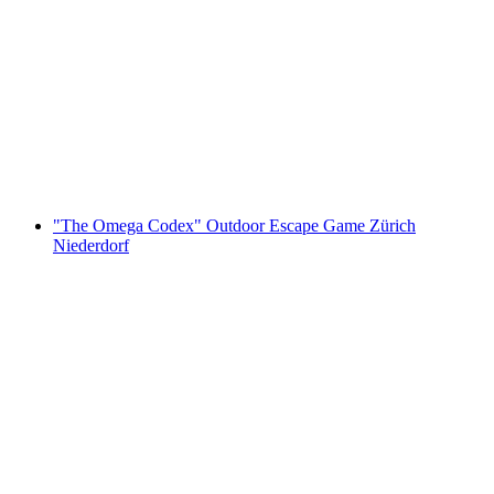
"The Keepers" Outdoor Escape Game
Wädenswil
za osobę
od PLN 67
"The Omega Codex" Outdoor Escape Game Zürich
Niederdorf