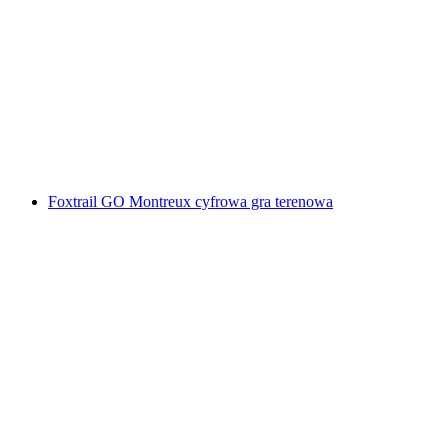
Foxtrail GO Winterthur - cyfrowa gra miejska
za osobę
od PLN 91
Foxtrail GO Montreux cyfrowa gra terenowa