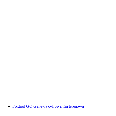
„Spisek" Escape Game w Sursee
za osobę
od PLN 182
Foxtrail GO Genewa cyfrowa gra terenowa