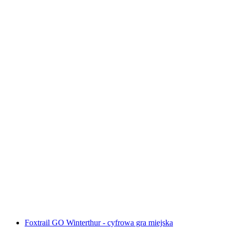
Interaktywna gra w poszukiwaniu skarbów w
Montreux za pomocą smartfona
za osobę
od PLN 48
Foxtrail GO Winterthur - cyfrowa gra miejska