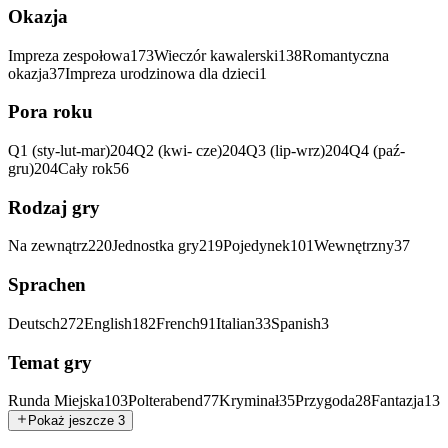
Okazja
Impreza zespołowa
173
Wieczór kawalerski
138
Romantyczna
okazja
37
Impreza urodzinowa dla dzieci
1
Pora roku
Q1 (sty-lut-mar)
204
Q2 (kwi- cze)
204
Q3 (lip-wrz)
204
Q4 (paź-
gru)
204
Cały rok
56
Rodzaj gry
Na zewnątrz
220
Jednostka gry
219
Pojedynek
101
Wewnętrzny
37
Sprachen
Deutsch
272
English
182
French
91
Italian
33
Spanish
3
Temat gry
Runda Miejska
103
Polterabend
77
Kryminał
35
Przygoda
28
Fantazja
13
Pokaż jeszcze 3