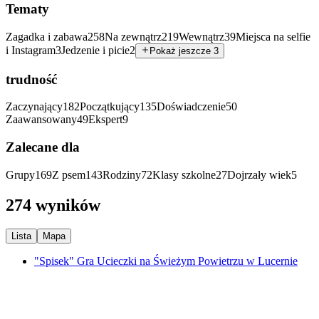
Tematy
Zagadka i zabawa
258
Na zewnątrz
219
Wewnątrz
39
Miejsca na selfie
i Instagram
3
Jedzenie i picie
2
Pokaż jeszcze 3
trudność
Zaczynający
182
Początkujący
135
Doświadczenie
50
Zaawansowany
49
Ekspert
9
Zalecane dla
Grupy
169
Z psem
143
Rodziny
72
Klasy szkolne
27
Dojrzały wiek
5
274 wyników
Lista
Mapa
"Spisek" Gra Ucieczki na Świeżym Powietrzu w Lucernie