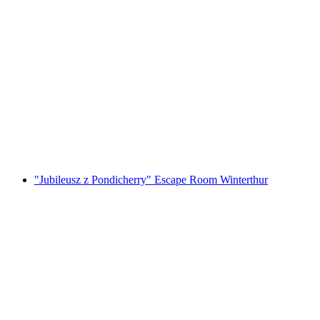
Foxtrail GO Locarno cyfrowa gra miejska
za osobę
od PLN 91
"Jubileusz z Pondicherry" Escape Room Winterthur