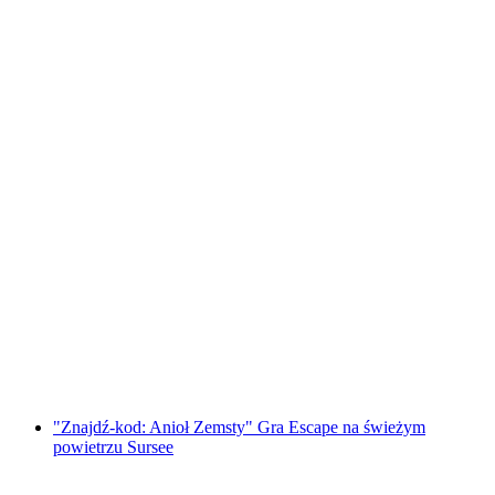
"Znajdź kod: Thurgauerskie legendy"
Outdoor Escape Game Frauenfeld
za osobę
od PLN 192
"Znajdź-kod: Anioł Zemsty" Gra Escape na świeżym
powietrzu Sursee