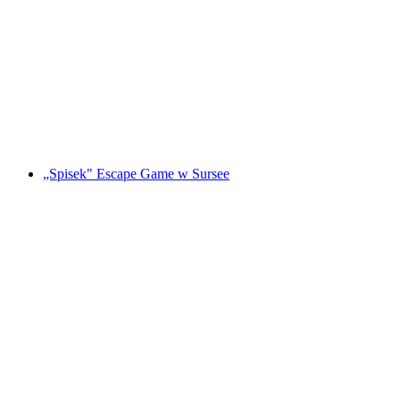
"Magiczny Portal" Gra Escape w St. Gallen
za osobę
od PLN 479
„Spisek" Escape Game w Sursee