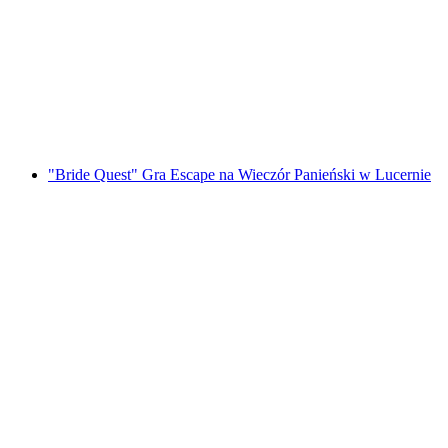
w Lucernie
za osobę
od PLN 182
"Bride Quest" Gra Escape na Wieczór Panieński w Lucernie