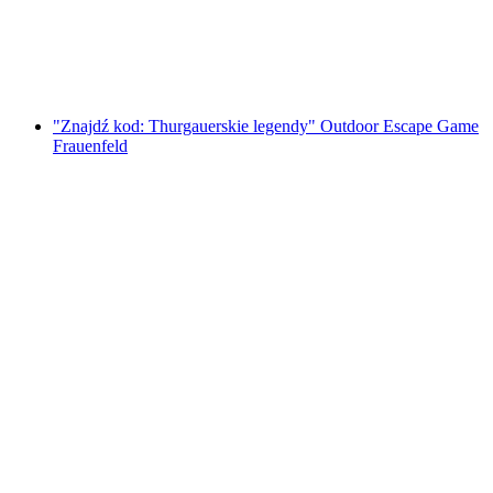
za osobę
od PLN 91
"Znajdź kod: Thurgauerskie legendy" Outdoor Escape Game
Frauenfeld