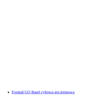
"Ucieczka z więzienia" Escape Room Luzern
za osobę
od PLN 479
Foxtrail GO Basel cyfrowa gra terenowa