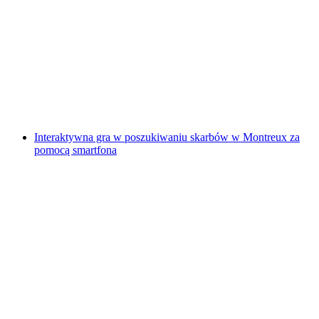
"Znajdź-kod: Anioł Zemsty" Gra Escape na
świeżym powietrzu Sursee
za osobę
od PLN 192
Interaktywna gra w poszukiwaniu skarbów w Montreux za
pomocą smartfona