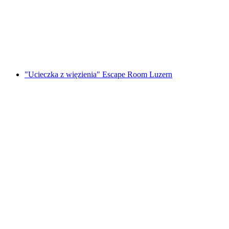
Foxtrail GO Genewa cyfrowa gra terenowa
za osobę
od PLN 91
"Ucieczka z więzienia" Escape Room Luzern