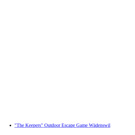
Foxtrail GO Montreux cyfrowa gra terenowa
za osobę
od PLN 91
"The Keepers" Outdoor Escape Game Wädenswil