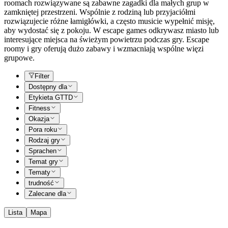
roomach rozwiązywane są zabawne zagadki dla małych grup w
zamkniętej przestrzeni. Wspólnie z rodziną lub przyjaciółmi
rozwiązujecie różne łamigłówki, a często musicie wypełnić misję,
aby wydostać się z pokoju. W escape games odkrywasz miasto lub
interesujące miejsca na świeżym powietrzu podczas gry. Escape
roomy i gry oferują dużo zabawy i wzmacniają wspólne więzi
grupowe.
Filter
Dostępny dla
Etykieta GTTD
Fitness
Okazja
Pora roku
Rodzaj gry
Sprachen
Temat gry
Tematy
trudność
Zalecane dla
Lista
Mapa