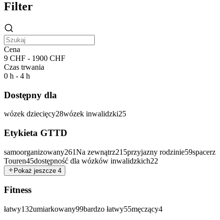
Filter
Cena
9 CHF - 1900 CHF
Czas trwania
0 h - 4 h
Dostępny dla
wózek dziecięcy
28
wózek inwalidzki
25
Etykieta GTTD
samoorganizowany
261
Na zewnątrz
215
przyjazny rodzinie
59
spacerz
Touren
45
dostępność dla wózków inwalidzkich
22
Pokaż jeszcze 4
Fitness
łatwy
132
umiarkowany
99
bardzo łatwy
55
męczący
4