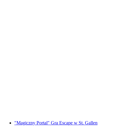
"Bride Quest" Gra Escape na Wieczór
Panieński w Lucernie
za osobę
od PLN 1196
"Magiczny Portal" Gra Escape w St. Gallen