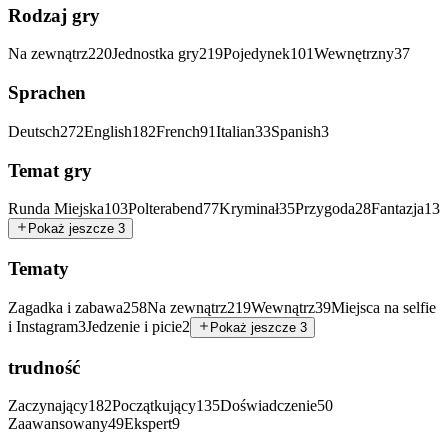
Rodzaj gry
Na zewnątrz
220
Jednostka gry
219
Pojedynek
101
Wewnętrzny
37
Sprachen
Deutsch
272
English
182
French
91
Italian
33
Spanish
3
Temat gry
Runda Miejska
103
Polterabend
77
Kryminał
35
Przygoda
28
Fantazja
13
Pokaż jeszcze 3
Tematy
Zagadka i zabawa
258
Na zewnątrz
219
Wewnątrz
39
Miejsca na selfie
i Instagram
3
Jedzenie i picie
2
Pokaż jeszcze 3
trudność
Zaczynający
182
Początkujący
135
Doświadczenie
50
Zaawansowany
49
Ekspert
9