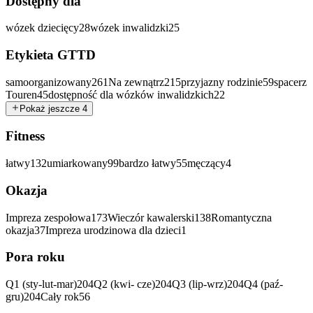
Dostępny dla
wózek dziecięcy
28
wózek inwalidzki
25
Etykieta GTTD
samoorganizowany
261
Na zewnątrz
215
przyjazny rodzinie
59
spacerz
Touren
45
dostępność dla wózków inwalidzkich
22
Pokaż jeszcze 4
Fitness
łatwy
132
umiarkowany
99
bardzo łatwy
55
męczący
4
Okazja
Impreza zespołowa
173
Wieczór kawalerski
138
Romantyczna
okazja
37
Impreza urodzinowa dla dzieci
1
Pora roku
Q1 (sty-lut-mar)
204
Q2 (kwi- cze)
204
Q3 (lip-wrz)
204
Q4 (paź-
gru)
204
Cały rok
56