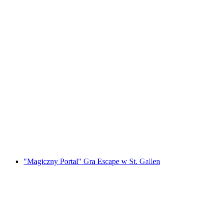
"Bride Quest" Gra Escape na Wieczór
Panieński w Lucernie
za osobę
od PLN 1202
"Magiczny Portal" Gra Escape w St. Gallen