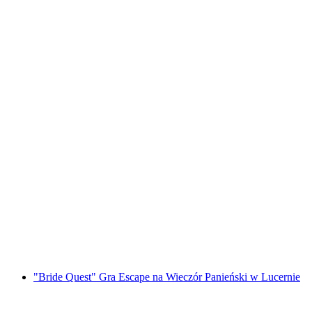
"Spisek" Gra Ucieczki na Świeżym Powietrzu
w Lucernie
za osobę
od PLN 183
"Bride Quest" Gra Escape na Wieczór Panieński w Lucernie