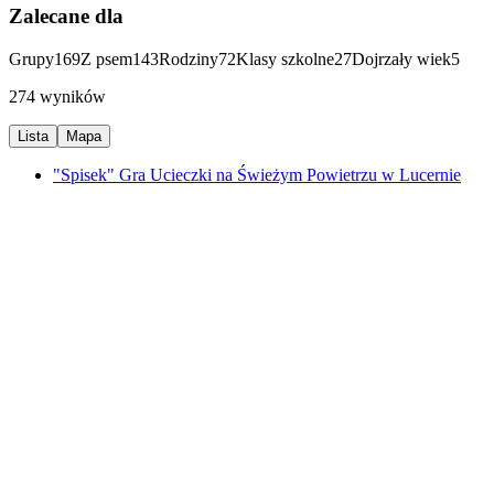
Zalecane dla
Grupy
169
Z psem
143
Rodziny
72
Klasy szkolne
27
Dojrzały wiek
5
274 wyników
Lista
Mapa
"Spisek" Gra Ucieczki na Świeżym Powietrzu w Lucernie