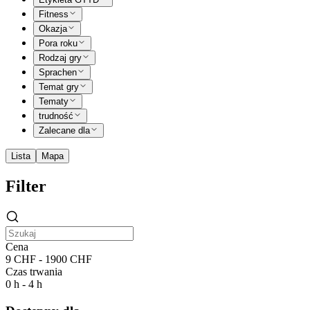
Fitness
Okazja
Pora roku
Rodzaj gry
Sprachen
Temat gry
Tematy
trudność
Zalecane dla
Lista
Mapa
Filter
Cena
9 CHF - 1900 CHF
Czas trwania
0 h - 4 h