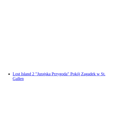
"Da Vinci" Escape Room St. Gallen
za osobę
od PLN 479
Lost Island 2 "Jurajska Przygoda" Pokój Zagadek w St.
Gallen