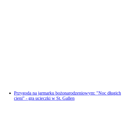
„Blackout“ Gra Escape w St. Gallen
za osobę
od PLN 479
Przygoda na jarmarku bożonarodzeniowym: "Noc długich
cieni" - gra ucieczki w St. Gallen