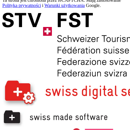
Ta strona jest chroniona przez reCAPTCHA. Mają zastosowanie
Polityka prywatności
i
Warunki użytkowania
Google.