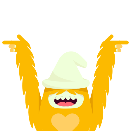
za osobę
od PLN 957