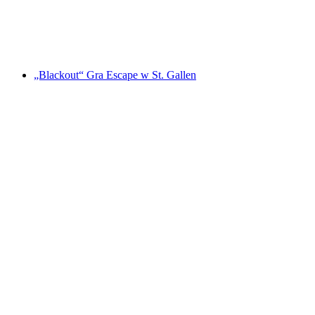
za osobę
od PLN 565
„Blackout“ Gra Escape w St. Gallen