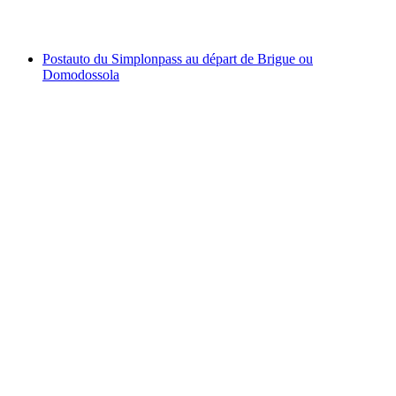
à partir de CHF 79
Postauto du Simplonpass au départ de Brigue ou
Domodossola