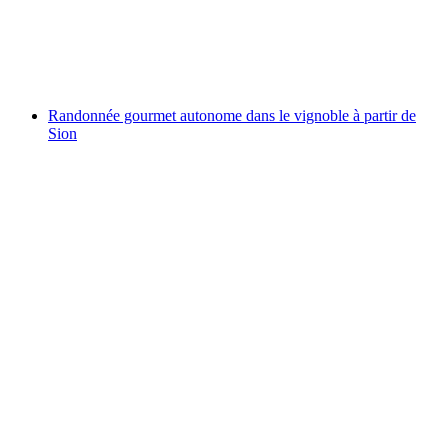
par personne
à partir de CHF 19
Randonnée gourmet autonome dans le vignoble à partir de
Sion