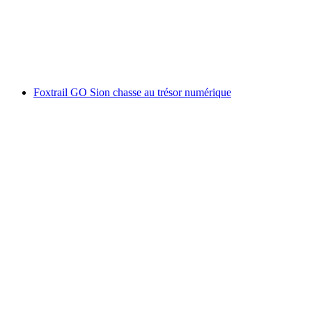
par personne
à partir de CHF 9.95
Foxtrail GO Sion chasse au trésor numérique