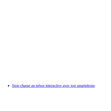
Dégustation libre et autonome dans les vignes à
Sion
par personne
à partir de CHF 9
Sion chasse au trésor interactive avec ton smartphone