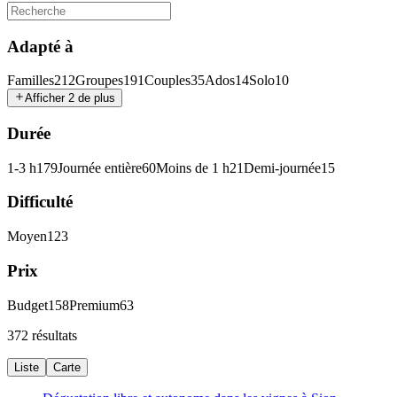
Adapté à
Familles
212
Groupes
191
Couples
35
Ados
14
Solo
10
Afficher 2 de plus
Durée
1-3 h
179
Journée entière
60
Moins de 1 h
21
Demi-journée
15
Difficulté
Moyen
123
Prix
Budget
158
Premium
63
372 résultats
Liste
Carte