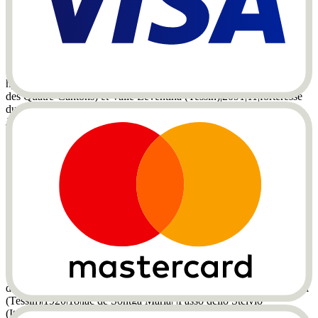
La Suisse compte au total 120 cols de montagne. Parmi les plus
connus, on trouve :|Col|connecte les vallées|Altitude (m)|Longueur
(km)|Particularité durant le trajet| |--------------|------|---:|------:|----| |Col
de Grimsel|Haslital (Berner Oberland) et Goms
(Valais)|2164|6|notamment le lac de Grimsel et les centrales
hydroélectriques| |Col du Gothard|Urseren (région de Lucerne, lac
des Quatre-Cantons) et Valle Leventina (Tessin)|2091|11|forteresse
du Gothard, vue sur la Tremola (ancienne route du col)| |Col de
Julier|Oberhalbstein (Grisons) et Engadin
(Grisons)|2284|36|innombrables petits lacs au col (notamment le lac
de Marmorera) et les lacs de l'Engadin| |Col de Susten|vallée de la
Reuss (région de Lucerne, lac des Quatre-Cantons) et Haslital
(Berner Oberland)|2224|45|à travers 25 tunnels et plus de 25 ponts ;
pont du Diable, gorge de Schöllenen| |Col de Nufenen|vallée
d'Ägina (Valais) et Val Bedretto (Tessin)|2478|18|lac de Gries,
glacier de Gries| |Col de Maloya|Bergell (Grisons) et Engadin
(Grisons)|1815|31|lac de Sils, lac de Silvaplana| |Col de Furka|la
haute vallée de la Reuss (Urserental, lac des Quatre-Cantons) avec
Goms (Valais)|2436|16|glacier du Rhône avec la grotte de glace| |Col
d'Albula|vallée d'Albula (Bergün, Grisons) et La Punt (Engadin,
Grisons)|2315|22|Piz Ela, un massif montagneux en forme
d'immense dôme| |Col de Lukmanier|Surselva (Grisons) et Bleniotal
(Tessin)|1920|18|lac de Sontga Maria| |Passo dello Stelvio
(Italie)|Lombardie, Suisse et Trentin (Tyrol du Sud)|2757|24|48