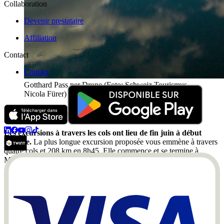
Collaboration
Devenir prestataire
Affiliation
Contact
Contact
Gotthard Pass per Drone (Foto: Schweiz Tourismus,
Nicola Fürer)
Une sélection de cols célèbres en Suisse
Les excursions à travers les cols ont lieu de fin juin à début
octobre.
La plus longue excursion proposée vous emmène à travers
quatre cols et 208 km en 8h45. Elle commence et se termine à
Meiringen.
Vous traverserez ces quatre cols :
Col de Grimsel
Col de Nufenen
Col du Gothard
Col de Susten