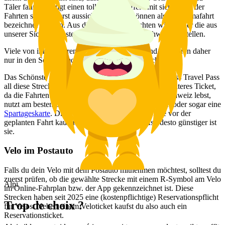
Täler fahren, bringt einen tollen Nebeneffekt mit sich: Viele der
Fahrten sind äusserst aussichtsreich und können als Panoramafahrt
bezeichnet werden. Aus diesem Grund möchten wir dir hier die aus
unserer Sicht schönsten Postautofahrten der Schweiz vorstellen.
Viele von ihnen führen über einen Bergpass und verkehren daher
nur in den Sommermonaten. Lass dich überraschen…
Das Schönste an den Fahrten ist, dass du mit dem Swiss Travel Pass
all diese Strecken fahren kannst. Du benötigst kein weiteres Ticket,
da die Fahrten alle inbegriffen sind. Falls du in der Schweiz lebst,
nutzt am besten das GA, ein normales Streckenticket oder sogar eine
Spartageskarte
. Diese kannst du maximal 6 Monate vor der
geplanten Fahrt kaufen und je eher du sie kaufst, desto günstiger ist
sie.
Velo im Postauto
Falls du dein Velo mit dem Postauto mitnehmen möchtest, solltest du
zuerst prüfen, ob die gewählte Strecke mit einem R-Symbol am Velo
Alpi
im Online-Fahrplan bzw. der App gekennzeichnet ist. Diese
Strecken haben seit 2025 eine (kostenpflichtige) Reservationspflicht
Trop de choix ?
für Velos. Neben einem Veloticket kaufst du also auch ein
Reservationsticket.