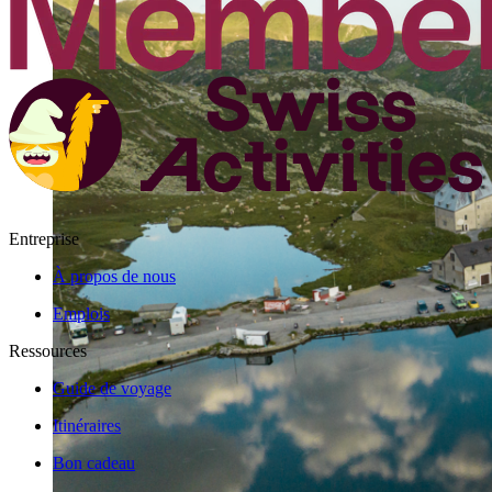
Entreprise
À propos de nous
Emplois
Ressources
Guide de voyage
Itinéraires
Bon cadeau