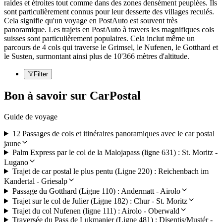
raides et étroites tout comme dans des zones densément peuplées. Ils
sont particulièrement connus pour leur desserte des villages reculés.
Cela signifie qu'un voyage en PostAuto est souvent très
panoramique. Les trajets en PostAuto à travers les magnifiques cols
suisses sont particulièrement populaires. Cela inclut même un
parcours de 4 cols qui traverse le Grimsel, le Nufenen, le Gotthard et
le Susten, surmontant ainsi plus de 10'366 mètres d'altitude.
Filter
Bon à savoir sur CarPostal
Guide de voyage
12 Passages de cols et itinéraires panoramiques avec le car postal
jaune
Palm Express par le col de la Malojapass (ligne 631) : St. Moritz -
Lugano
Trajet de car postal le plus pentu (Ligne 220) : Reichenbach im
Kandertal - Griesalp
Passage du Gotthard (Ligne 110) : Andermatt - Airolo
Trajet sur le col de Julier (Ligne 182) : Chur - St. Moritz
Trajet du col Nufenen (ligne 111) : Airolo - Oberwald
Traversée du Pass de Lukmanier (Ligne 481) : Disentis/Mustér -