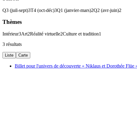
Q3 (juil-sept)
3
T4 (oct-déc)
3
Q1 (janvier-mars)
2
Q2 (avr-juin)
2
Thèmes
Intérieur
3
Art
2
Réalité virtuelle
2
Culture et tradition
1
3 résultats
Liste
Carte
Billet pour l'univers de découverte « Niklaus et Dorothée Flü