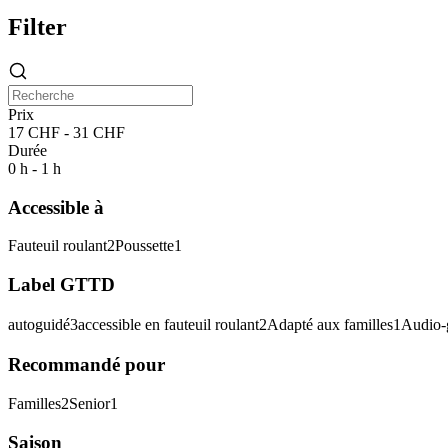
Filter
Prix
17 CHF - 31 CHF
Durée
0 h - 1 h
Accessible à
Fauteuil roulant
2
Poussette
1
Label GTTD
autoguidé
3
accessible en fauteuil roulant
2
Adapté aux familles
1
Audio-
Recommandé pour
Familles
2
Senior
1
Saison