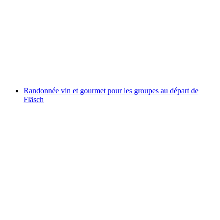
Pique-nique en pédalo sur le lac de Walensee
par personne
à partir de CHF 50
Randonnée vin et gourmet pour les groupes au départ de
Fläsch