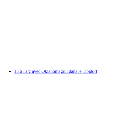
Randonnée gourmet autonome dans le vignoble
à partir de Sion
par personne
à partir de CHF 79
Tir à l'arc avec Oklahomagrill dans le Tipidorf