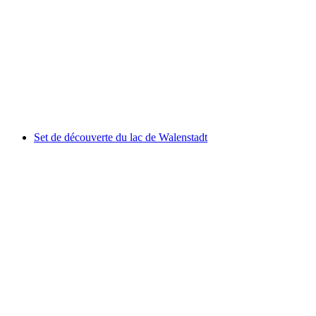
Tour de pique-nique en scooter électrique au lac
de Walenstadt autoguidée
par personne
à partir de CHF 55
Set de découverte du lac de Walenstadt