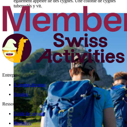
également appelée île des cygnes. Une colonie de cygnes
tuberculés y vit.
Entreprise
À propos de nous
Emplois
Ressources
Guide de voyage
Itinéraires