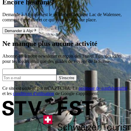
Encore hésitant ?
Demande à Alpi quel est le meilleur billet pour Lac de Walensee,
comment t'y rendre et ce qui vaut le coup sur place.
Demander à Alpi
Ne manque plus aucune activité
Abonne-toi à notre newsletter et reçois des Travel Tips, des idées
pour tes loisirs ainsi que des guides de voyage de la Suisse.
S'inscrire
Ce site est protégé par reCAPTCHA. La
politique de confidentialité
et les
conditions d'utilisation
de Google s'appliquent.