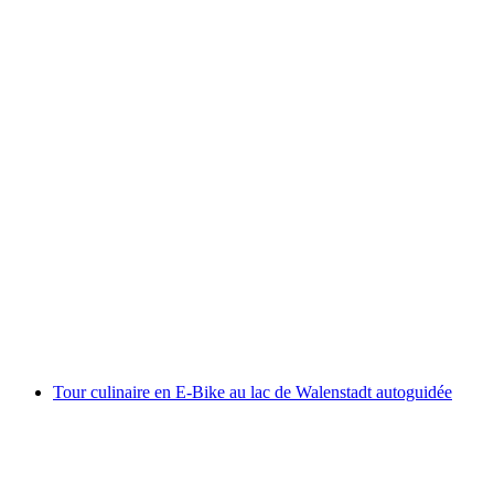
Set de découverte du lac de Walenstadt
par personne
à partir de CHF 25
Tour culinaire en E-Bike au lac de Walenstadt autoguidée