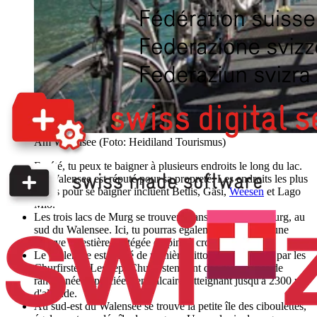
Am Walensee (Foto: Heidiland Tourismus)
En été, tu peux te baigner à plusieurs endroits le long du lac.
Le Walensee est réputé pour sa propreté. Les endroits les plus
prisés pour se baigner incluent Betlis, Gäsi,
Weesen
et Lago
Mio.
Les trois lacs de Murg se trouvent dans la vallée de Murg, au
sud du Walensee. Ici, tu pourras également découvrir une
réserve forestière protégée de pins à crochets.
Le Walensee est limité de manière pittoresque au nord par les
Churfirsten. Les sept Churfirsten sont des montagnes de
randonnée appréciées, en calcaire, atteignant jusqu'à 2300 m
d'altitude.
Au sud-est du Walensee se trouve la petite île des ciboulettes,