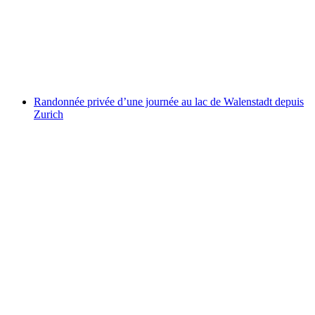
autoguidée
par personne
à partir de CHF 90
Randonnée privée d’une journée au lac de Walenstadt depuis
Zurich