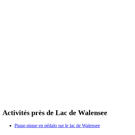
Pique-nique en pédalo sur le lac de Walensee
par personne
à partir de CHF 50
Activités près de Lac de Walensee
Pique-nique en pédalo sur le lac de Walensee