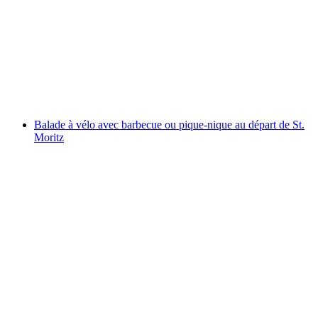
Tour culinaire E-Bike de la vallée du Rhin
grisonne autoguidé
par personne
à partir de CHF 60
Balade à vélo avec barbecue ou pique-nique au départ de St.
Moritz