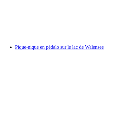
par personne
à partir de CHF 115
Pique-nique en pédalo sur le lac de Walensee