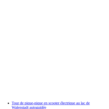
Yoga SUP sur le lac de Walensee
par personne
à partir de CHF 35
Tour de pique-nique en scooter électrique au lac de
Walenstadt autoguidée