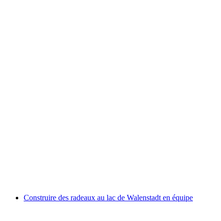
Randonnée privée d’une journée au lac de
Walenstadt depuis Zurich
par personne
à partir de CHF 196
Construire des radeaux au lac de Walenstadt en équipe