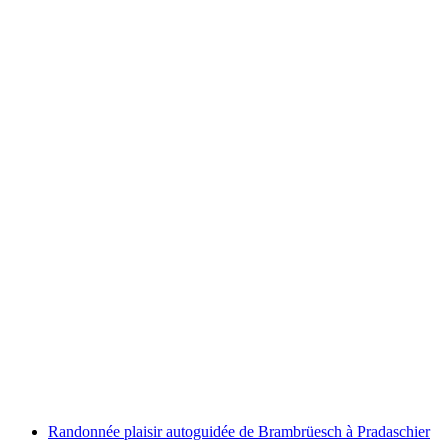
Balade à vélo avec barbecue ou pique-nique au
départ de St. Moritz
par personne
à partir de CHF 173
Randonnée plaisir autoguidée de Brambrüesch à Pradaschier