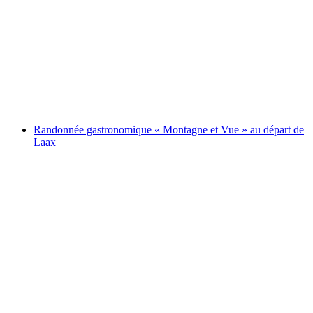
Randonnée plaisir autoguidée de Brambrüesch
à Pradaschier
par personne
à partir de CHF 144
Randonnée gastronomique « Montagne et Vue » au départ de
Laax