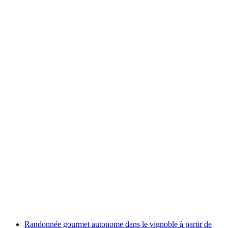
Randonnée gastronomique « Montagne et Vue
» au départ de Laax
par personne
à partir de CHF 90
Randonnée gourmet autonome dans le vignoble à partir de