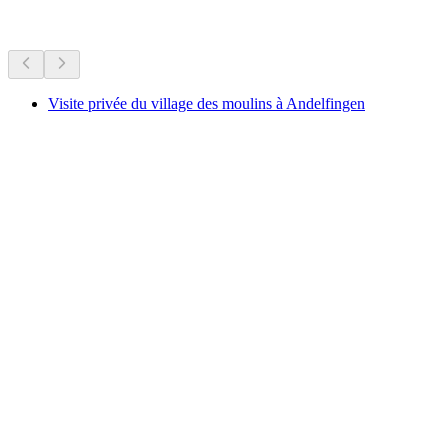
Recommandé selon ta position
Visite privée du village des moulins à Andelfingen