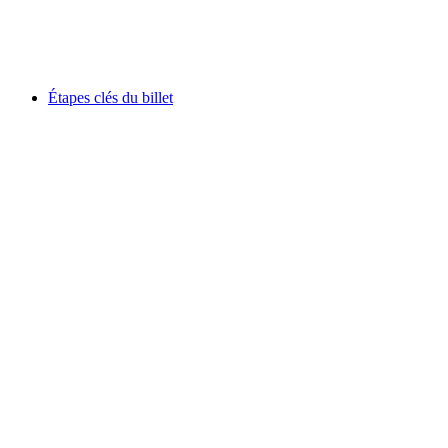
par personne
à partir de CHF 63.50
Étapes clés du billet