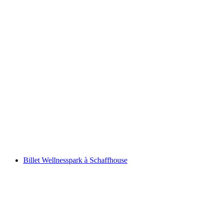
Étapes clés du billet
par personne
à partir de CHF 22
Billet Wellnesspark à Schaffhouse