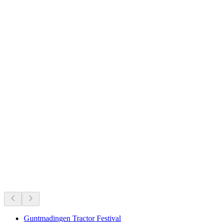
Cloître de Tous-les-Saints
Ce qui se passe en ce moment
Recommandé selon ce qui se passe en ce moment
Guntmadingen Tractor Festival