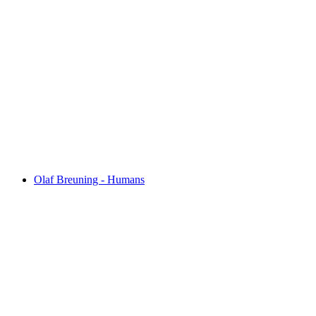
Guntmadingen Tractor Festival
Accès libre
Olaf Breuning - Humans