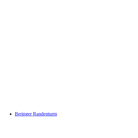
Château de Beringen
Beringer Randenturm