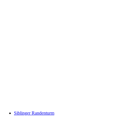
Ob Lucken
Siblinger Randenturm