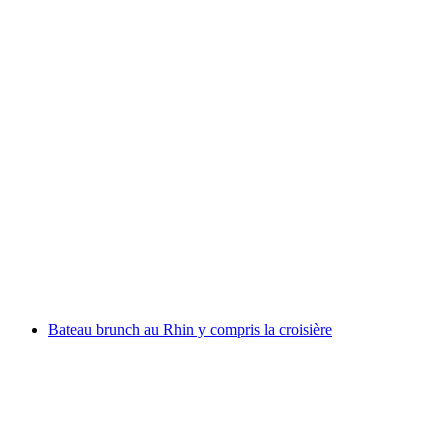
Billet "Rhyality" exposition immersive au
Rheinfall
par personne
à partir de CHF 17
Bateau brunch au Rhin y compris la croisière