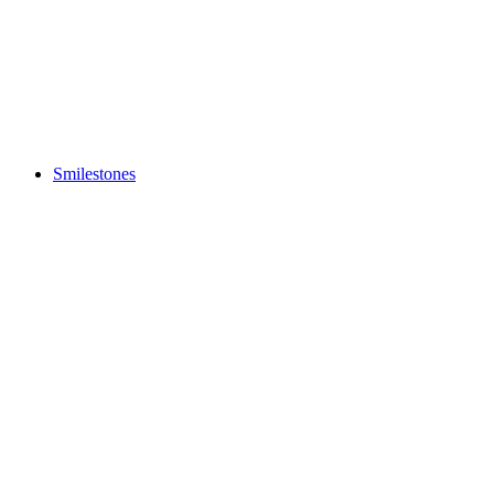
Parc loisirs Schaffhouse
Smilestones