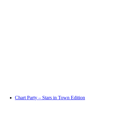
Olaf Breuning - Humans
Accès libre
Chart Party – Stars in Town Edition