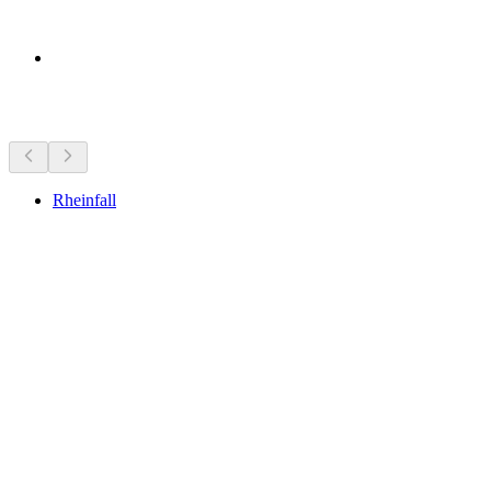
Curiosités à proximité
Rheinfall