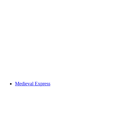
Chart Party – Stars in Town Edition
Accès libre
Medieval Express