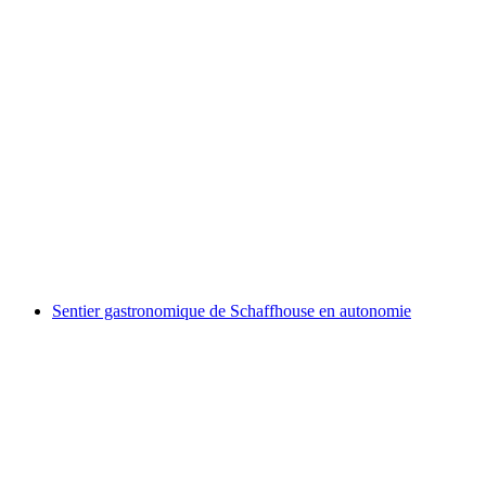
Visite privée du village des moulins à
Andelfingen
par personne
à partir de CHF 200
Sentier gastronomique de Schaffhouse en autonomie