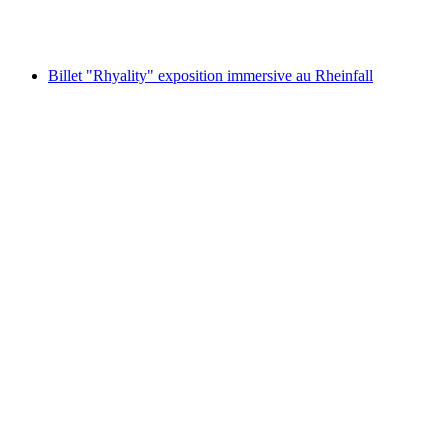
par personne
à partir de CHF 85
Billet "Rhyality" exposition immersive au Rheinfall