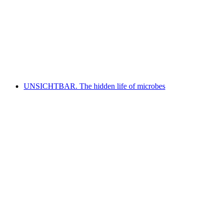
L'art à l'hôpital - Bien vu!
免费进入
UNSICHTBAR. The hidden life of microbes