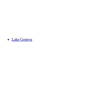
Lac de Sauvabelin
Lake Geneva