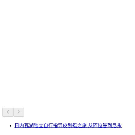
瑞士人气不衰的经典之选。
根据长期人气推荐
日内瓦湖独立自行指导皮划艇之旅 从阿拉曼到尼永