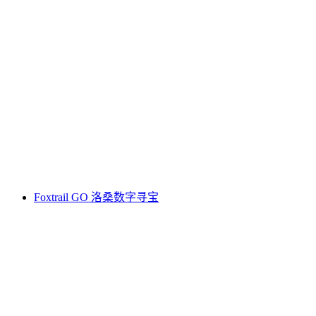
洛桑团体间歇跑训练
每人
起 CNY 130
Foxtrail GO 洛桑数字寻宝