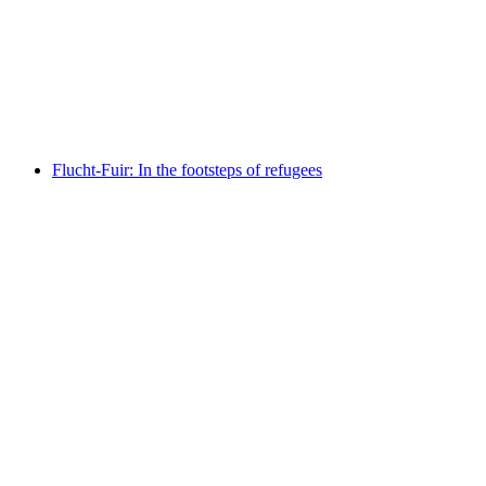
UNSICHTBAR. The hidden life of microbes
免费进入
Flucht-Fuir: In the footsteps of refugees