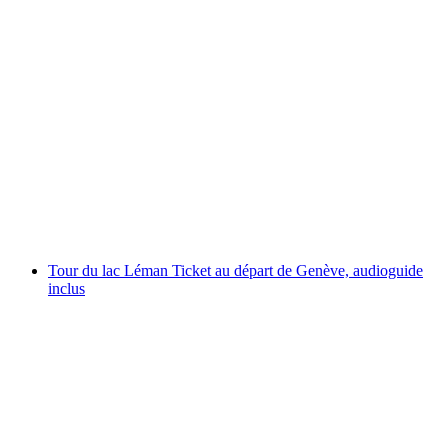
"Beat the Bride" à Genève : un enterrement de
vie de jeune fille plein d'action
par personne
à partir de CHF 299
Tour du lac Léman Ticket au départ de Genève, audioguide
inclus