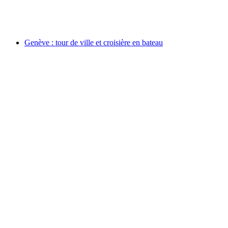
par personne
à partir de CHF 299
Genève : tour de ville et croisière en bateau