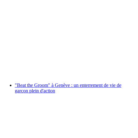
Tour du lac Léman Ticket au départ de
Genève, audioguide inclus
par personne
à partir de CHF 20
"Beat the Groom" à Genève : un enterrement de vie de
garçon plein d'action