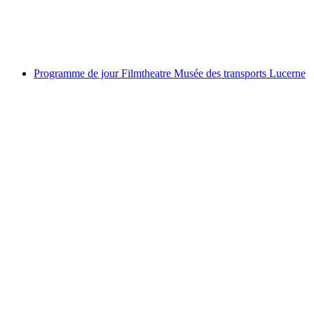
par personne
à partir de CHF 37
Programme de jour Filmtheatre Musée des transports Lucerne