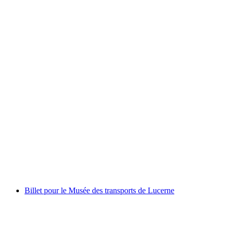
Billet journée Aquaparc au lac Léman
par personne
à partir de CHF 49
Billet pour le Musée des transports de Lucerne