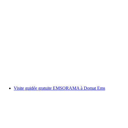
Programme de jour Filmtheatre Musée des
transports Lucerne
par personne
à partir de CHF 18
Visite guidée gratuite EMSORAMA à Domat Ems