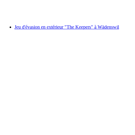
par personne
à partir de CHF 14
Jeu d'évasion en extérieur "The Keepers" à Wädenswil