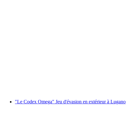
Jeu d'évasion en extérieur "The Keepers" à
Wädenswil
par personne
à partir de CHF 14
"Le Codex Omega" Jeu d'évasion en extérieur à Lugano