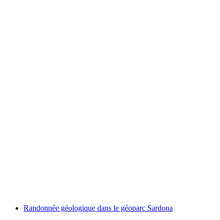
Highland Games pour les groupes
par personne
à partir de CHF 82
Randonnée géologique dans le géoparc Sardona