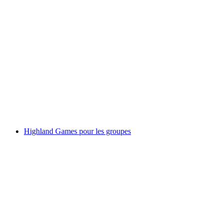
Far West & Ruée vers l'or pour les groupes
par personne
à partir de CHF 80
Highland Games pour les groupes